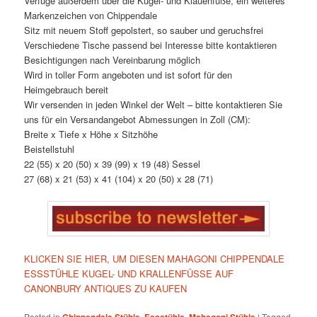
Verfüge außerdem über die Kugel- und Klauenfüße, ein weiteres
Markenzeichen von Chippendale
Sitz mit neuem Stoff gepolstert, so sauber und geruchsfrei
Verschiedene Tische passend bei Interesse bitte kontaktieren
Besichtigungen nach Vereinbarung möglich
Wird in toller Form angeboten und ist sofort für den
Heimgebrauch bereit
Wir versenden in jeden Winkel der Welt – bitte kontaktieren Sie
uns für ein Versandangebot Abmessungen in Zoll (CM):
Breite x Tiefe x Höhe x Sitzhöhe
Beistellstuhl
22 (55) x 20 (50) x 39 (99) x 19 (48) Sessel
27 (68) x 21 (53) x 41 (104) x 20 (50) x 28 (71)
KLICKEN SIE HIER, UM DIESEN MAHAGONI CHIPPENDALE
ESSSTÜHLE KUGEL- UND KRALLENFÜSSE AUF
CANONBURY ANTIQUES ZU KAUFEN
Posted in
,
,
|
Tagged