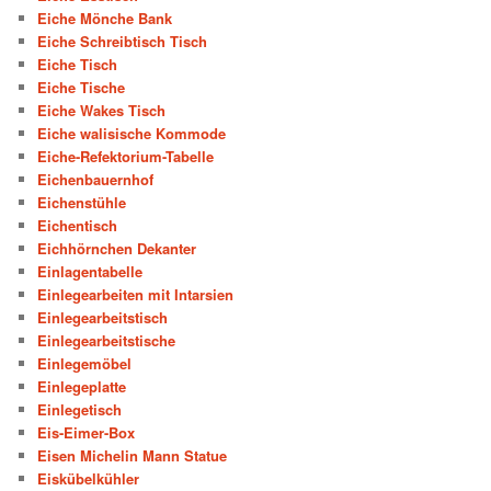
Eiche Mönche Bank
Eiche Schreibtisch Tisch
Eiche Tisch
Eiche Tische
Eiche Wakes Tisch
Eiche walisische Kommode
Eiche-Refektorium-Tabelle
Eichenbauernhof
Eichenstühle
Eichentisch
Eichhörnchen Dekanter
Einlagentabelle
Einlegearbeiten mit Intarsien
Einlegearbeitstisch
Einlegearbeitstische
Einlegemöbel
Einlegeplatte
Einlegetisch
Eis-Eimer-Box
Eisen Michelin Mann Statue
Eiskübelkühler