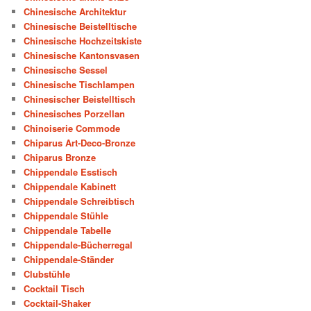
Chinesische Architektur
Chinesische Beistelltische
Chinesische Hochzeitskiste
Chinesische Kantonsvasen
Chinesische Sessel
Chinesische Tischlampen
Chinesischer Beistelltisch
Chinesisches Porzellan
Chinoiserie Commode
Chiparus Art-Deco-Bronze
Chiparus Bronze
Chippendale Esstisch
Chippendale Kabinett
Chippendale Schreibtisch
Chippendale Stühle
Chippendale Tabelle
Chippendale-Bücherregal
Chippendale-Ständer
Clubstühle
Cocktail Tisch
Cocktail-Shaker