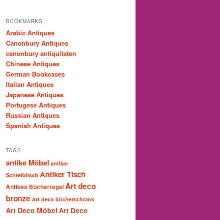
BOOKMARKS
Arabic Antiques
Canonbury Antiques
canonbury antiquitaten
Chinese Antiques
German Bookcases
Italian Antiques
Japanese Antiques
Portugese Antiques
Russian Antiques
Spanish Antiques
TAGS
antike Möbel
antiker
Antiker Tisch
Schreibtisch
Art deco
Antikes Bücherregal
bronze
Art deco bücherschrank
Art Deco Möbel
Art Deco