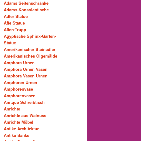
Adams Seitenschränke
Adams-Konsolentische
Adler Statue
Affe Statue
Affen-Trupp
Ägyptische Sphinx-Garten-
Statue
Amerikanischer Steinadler
Amerikanisches Ölgemälde
Amphora Urnen
Amphora Urnen Vasen
Amphora Vasen Urnen
Amphoren Urnen
Amphorenvase
Amphorenvasen
Anitque Schreibtisch
Anrichte
Anrichte aus Walnuss
Anrichte Möbel
Antike Architektur
Antike Bänke