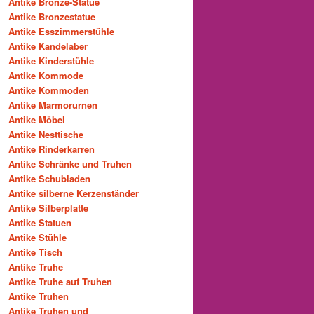
Antike Bronze-Statue
Antike Bronzestatue
Antike Esszimmerstühle
Antike Kandelaber
Antike Kinderstühle
Antike Kommode
Antike Kommoden
Antike Marmorurnen
Antike Möbel
Antike Nesttische
Antike Rinderkarren
Antike Schränke und Truhen
Antike Schubladen
Antike silberne Kerzenständer
Antike Silberplatte
Antike Statuen
Antike Stühle
Antike Tisch
Antike Truhe
Antike Truhe auf Truhen
Antike Truhen
Antike Truhen und