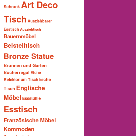
Art Deco
Schrank
Tisch
Ausziehbarer
Esstisch
Ausziehtisch
Bauernmöbel
Beistelltisch
Bronze Statue
Brunnen und Garten
Bücherregal
Eiche
Eiche
Refektorium Tisch
Englische
Tisch
Möbel
Essstühle
Esstisch
Französische Möbel
Kommoden