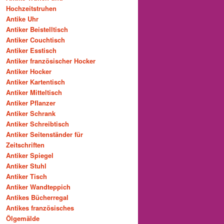
Hochzeitstruhen
Antike Uhr
Antiker Beistelltisch
Antiker Couchtisch
Antiker Esstisch
Antiker französischer Hocker
Antiker Hocker
Antiker Kartentisch
Antiker Mitteltisch
Antiker Pflanzer
Antiker Schrank
Antiker Schreibtisch
Antiker Seitenständer für
Zeitschriften
Antiker Spiegel
Antiker Stuhl
Antiker Tisch
Antiker Wandteppich
Antikes Bücherregal
Antikes französisches
Ölgemälde