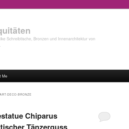
quitäten
ke Schreibtische, Bronzen und Innenarchitektur von
…
t Me
 ART-DECO-BRONZE
statue Chiparus
tischer Tänzerguss