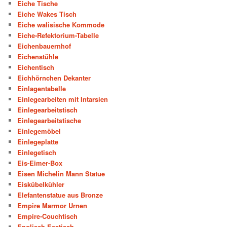
Eiche Tische
Eiche Wakes Tisch
Eiche walisische Kommode
Eiche-Refektorium-Tabelle
Eichenbauernhof
Eichenstühle
Eichentisch
Eichhörnchen Dekanter
Einlagentabelle
Einlegearbeiten mit Intarsien
Einlegearbeitstisch
Einlegearbeitstische
Einlegemöbel
Einlegeplatte
Einlegetisch
Eis-Eimer-Box
Eisen Michelin Mann Statue
Eiskübelkühler
Elefantenstatue aus Bronze
Empire Marmor Urnen
Empire-Couchtisch
Englisch Esstisch