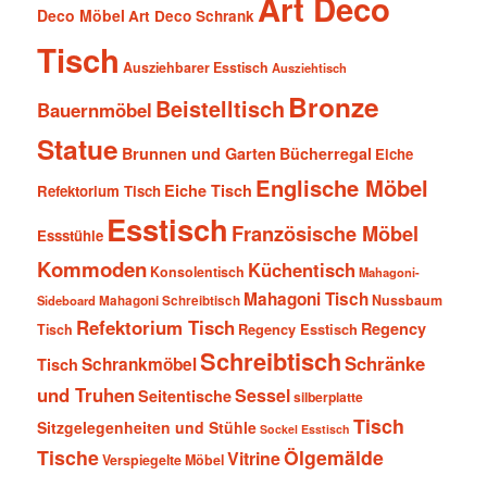
Art Deco
Deco Möbel
Art Deco Schrank
Tisch
Ausziehbarer Esstisch
Ausziehtisch
Bronze
Beistelltisch
Bauernmöbel
Statue
Brunnen und Garten
Bücherregal
Eiche
Englische Möbel
Eiche Tisch
Refektorium Tisch
Esstisch
Französische Möbel
Essstühle
Kommoden
Küchentisch
Konsolentisch
Mahagoni-
Mahagoni Tisch
Nussbaum
Sideboard
Mahagoni Schreibtisch
Refektorium Tisch
Regency
Tisch
Regency Esstisch
Schreibtisch
Schränke
Schrankmöbel
Tisch
und Truhen
Sessel
Seitentische
silberplatte
Tisch
Sitzgelegenheiten und Stühle
Sockel Esstisch
Tische
Ölgemälde
Vitrine
Verspiegelte Möbel