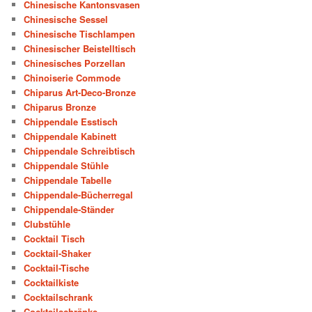
Chinesische Kantonsvasen
Chinesische Sessel
Chinesische Tischlampen
Chinesischer Beistelltisch
Chinesisches Porzellan
Chinoiserie Commode
Chiparus Art-Deco-Bronze
Chiparus Bronze
Chippendale Esstisch
Chippendale Kabinett
Chippendale Schreibtisch
Chippendale Stühle
Chippendale Tabelle
Chippendale-Bücherregal
Chippendale-Ständer
Clubstühle
Cocktail Tisch
Cocktail-Shaker
Cocktail-Tische
Cocktailkiste
Cocktailschrank
Cocktailschränke