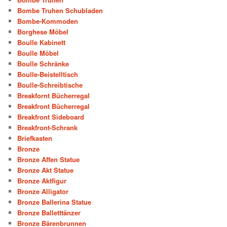
Bombe Truhen Schubladen
Bombe-Kommoden
Borghese Möbel
Boulle Kabinett
Boulle Möbel
Boulle Schränke
Boulle-Beistelltisch
Boulle-Schreibtische
Breakfornt Bücherregal
Breakfront Bücherregal
Breakfront Sideboard
Breakfront-Schrank
Briefkasten
Bronze
Bronze Affen Statue
Bronze Akt Statue
Bronze Aktfigur
Bronze Alligator
Bronze Ballerina Statue
Bronze Balletttänzer
Bronze Bärenbrunnen