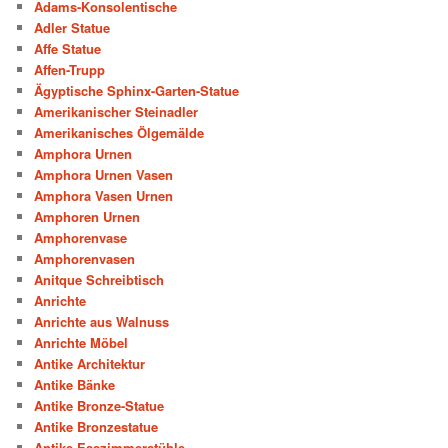
Adams-Konsolentische
Adler Statue
Affe Statue
Affen-Trupp
Ägyptische Sphinx-Garten-Statue
Amerikanischer Steinadler
Amerikanisches Ölgemälde
Amphora Urnen
Amphora Urnen Vasen
Amphora Vasen Urnen
Amphoren Urnen
Amphorenvase
Amphorenvasen
Anitque Schreibtisch
Anrichte
Anrichte aus Walnuss
Anrichte Möbel
Antike Architektur
Antike Bänke
Antike Bronze-Statue
Antike Bronzestatue
Antike Esszimmerstühle