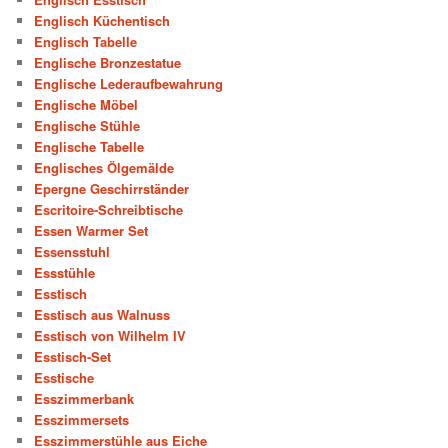
Englisch Küchentisch
Englisch Tabelle
Englische Bronzestatue
Englische Lederaufbewahrung
Englische Möbel
Englische Stühle
Englische Tabelle
Englisches Ölgemälde
Epergne Geschirrständer
Escritoire-Schreibtische
Essen Warmer Set
Essensstuhl
Essstühle
Esstisch
Esstisch aus Walnuss
Esstisch von Wilhelm IV
Esstisch-Set
Esstische
Esszimmerbank
Esszimmersets
Esszimmerstühle aus Eiche