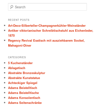
S
e
a
r
RECENT POSTS
c
Art-Deco-Silberteller-Champagnerkühler-Weinständer
h
Antiker viktorianischer Schreibtischstuhl aus Eichenleder,
1870
Regency Revival Esstisch mit ausziehbarem Sockel,
Mahagoni-Diner
CATEGORIES
5 Kuchenständer
Ablagetisch
Abstrakte Bronzeskulptur
Abstrakte Kunststatue
Achteckiger Spiegel
Adams Beistelltisch
Adams Beistelltische
Adams Konsolentisch
Adams Seitenschränke