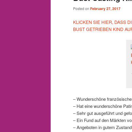
Posted on
February 27, 2017
KLICKEN SIE HIER, DASS
BUST GETRIEBEN KIND AU
– Wunderschöne französische
– Hat eine wunderschöne Patin
– Sehr gut ausgeführt und gef
– Ein Fund auf den Märkten v
– Angeboten in gutem Zustand,