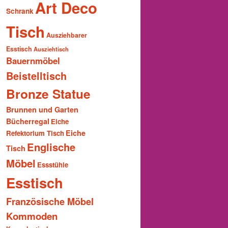
Art Deco
Schrank
Tisch
Ausziehbarer
Esstisch
Ausziehtisch
Bauernmöbel
Beistelltisch
Bronze Statue
Brunnen und Garten
Bücherregal
Eiche
Eiche
Refektorium Tisch
Englische
Tisch
Möbel
Essstühle
Esstisch
Französische Möbel
Kommoden