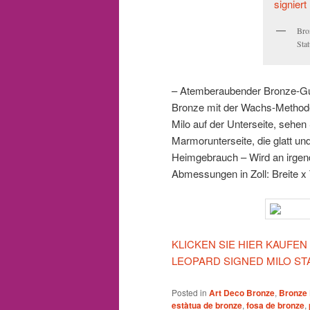
Bro
Sta
– Atemberaubender Bronze-Gus
Bronze mit der Wachs-Methode
Milo auf der Unterseite, sehen
Marmorunterseite, die glatt und
Heimgebrauch – Wird an irgend
Abmessungen in Zoll: Breite x 
KLICKEN SIE HIER KAUFEN
LEOPARD SIGNED MILO S
Posted in
Art Deco Bronze
,
Bronze 
estàtua de bronze
,
fosa de bronze
,