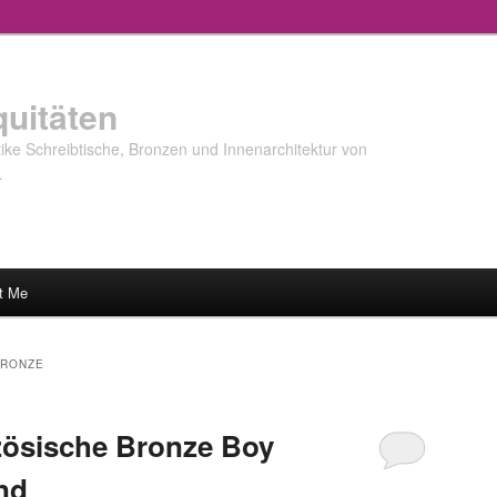
quitäten
ke Schreibtische, Bronzen und Innenarchitektur von
…
t Me
BRONZE
zösische Bronze Boy
nd