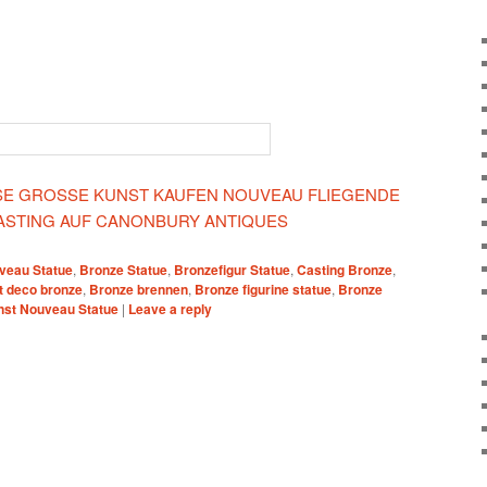
IESE GROSSE KUNST KAUFEN NOUVEAU FLIEGENDE
CASTING AUF CANONBURY ANTIQUES
veau Statue
,
Bronze Statue
,
Bronzefigur Statue
,
Casting Bronze
,
t deco bronze
,
Bronze brennen
,
Bronze figurine statue
,
Bronze
nst Nouveau Statue
|
Leave a reply