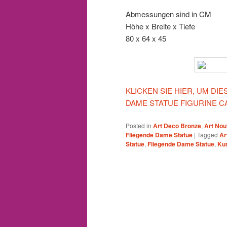
Abmessungen sind in CM
Höhe x Breite x Tiefe
80 x 64 x 45
KLICKEN SIE HIER, UM D
DAME STATUE FIGURINE 
Posted in
Art Deco Bronze
,
Art Nou
Fliegende Dame Statue
|
Tagged
Ar
Statue
,
Fliegende Dame Statue
,
Ku