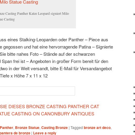
nze Casting Panther Katze Leopard signiert Milo
tue Casting
s eines Stalking-Leoparden oder Panther – Piece aus
 gegossen und hat eine hervorragende Patina – Signierte
 Sie bitte nahes Foto – Stände auf der schwarzen
 Span frei ist – Angeboten in großer Form bereit für den
wo in der Welt versandt, bitte E-Mail für Versandangebot
Tiefe x Höhe 7 x 11 x 12
 SIE DIESES BRONZE CASTING PANTHER CAT
TATUE CASTING ON CANONBURY ANTIQUES
Panther
,
Bronze Statue
,
Casting Bronze
|
Tagged
bronze art deco
,
pantera de bronze
|
Leave a reply