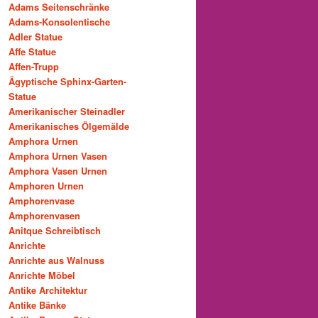
Adams Seitenschränke
Adams-Konsolentische
Adler Statue
Affe Statue
Affen-Trupp
Ägyptische Sphinx-Garten-
Statue
Amerikanischer Steinadler
Amerikanisches Ölgemälde
Amphora Urnen
Amphora Urnen Vasen
Amphora Vasen Urnen
Amphoren Urnen
Amphorenvase
Amphorenvasen
Anitque Schreibtisch
Anrichte
Anrichte aus Walnuss
Anrichte Möbel
Antike Architektur
Antike Bänke