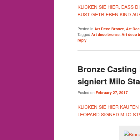
KLICKEN SIE HIER, DASS
BUST GETRIEBEN KIND AU
Posted in
Art Deco Bronze
,
Art Dec
Tagged
Art deco bronze
,
Art deco 
reply
Bronze Casting 
signiert Milo St
Posted on
February 27, 2017
KLICKEN SIE HIER KAUFEN
LEOPARD SIGNED MILO S