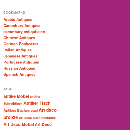
BOOKMARKS
Arabic Antiques
Canonbury Antiques
canonbury antiquitaten
Chinese Antiques
German Bookcases
Italian Antiques
Japanese Antiques
Portugese Antiques
Russian Antiques
Spanish Antiques
TAGS
antike Möbel
antiker
Antiker Tisch
Schreibtisch
Art deco
Antikes Bücherregal
bronze
Art deco bücherschrank
Art Deco Möbel
Art Deco