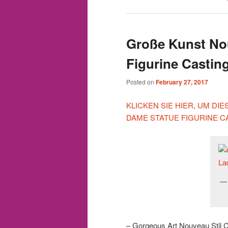
Große Kunst No
Figurine Castin
Posted on
February 27, 2017
KLICKEN SIE HIER, UM D
DAME STATUE FIGURINE 
– Gorgeous Art Nouveau Stil 