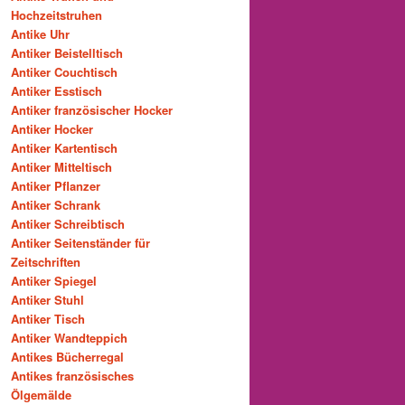
Hochzeitstruhen
Antike Uhr
Antiker Beistelltisch
Antiker Couchtisch
Antiker Esstisch
Antiker französischer Hocker
Antiker Hocker
Antiker Kartentisch
Antiker Mitteltisch
Antiker Pflanzer
Antiker Schrank
Antiker Schreibtisch
Antiker Seitenständer für
Zeitschriften
Antiker Spiegel
Antiker Stuhl
Antiker Tisch
Antiker Wandteppich
Antikes Bücherregal
Antikes französisches
Ölgemälde