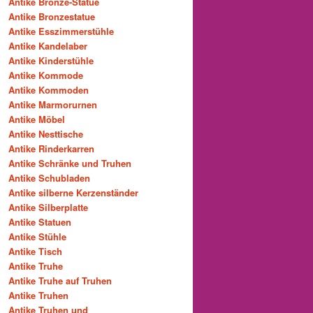
Antike Bronze-Statue
Antike Bronzestatue
Antike Esszimmerstühle
Antike Kandelaber
Antike Kinderstühle
Antike Kommode
Antike Kommoden
Antike Marmorurnen
Antike Möbel
Antike Nesttische
Antike Rinderkarren
Antike Schränke und Truhen
Antike Schubladen
Antike silberne Kerzenständer
Antike Silberplatte
Antike Statuen
Antike Stühle
Antike Tisch
Antike Truhe
Antike Truhe auf Truhen
Antike Truhen
Antike Truhen und