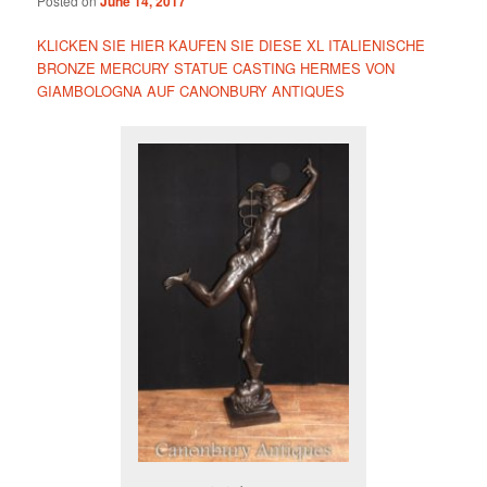
Posted on
June 14, 2017
KLICKEN SIE HIER KAUFEN SIE DIESE XL ITALIENISCHE
BRONZE MERCURY STATUE CASTING HERMES VON
GIAMBOLOGNA AUF CANONBURY ANTIQUES