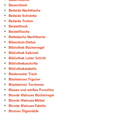
Bauerntisch
Bedside Nachttische
Bedside Schränke
Bedside Truhen
Beistelltisch
Beistelltische
Bettwäsche Nachttische
Bibendum-Statue
Bibliothek Bücherregal
Bibliothek Kabinett
Bibliothek Leiter Schritt
Bibliotheksschritte
Bibliothekstabelle
Biedermeier Tisch
Blackamoor Figuren
Blackamoor Torcheres
Blaues und weißes Porzellan
Blonde Walnuss Bücherregal
Blonde Walnuss-Möbel
Blonde Walnuss-Tabelle
Blumen Ölgemälde