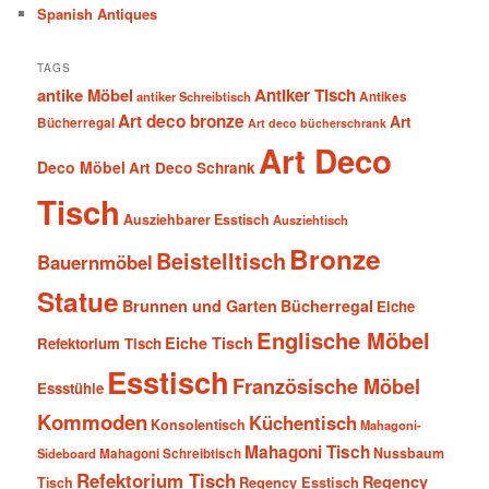
Spanish Antiques
TAGS
antike Möbel
Antiker Tisch
antiker Schreibtisch
Antikes
Art deco bronze
Art
Bücherregal
Art deco bücherschrank
Art Deco
Deco Möbel
Art Deco Schrank
Tisch
Ausziehbarer Esstisch
Ausziehtisch
Bronze
Beistelltisch
Bauernmöbel
Statue
Brunnen und Garten
Bücherregal
Eiche
Englische Möbel
Eiche Tisch
Refektorium Tisch
Esstisch
Französische Möbel
Essstühle
Kommoden
Küchentisch
Konsolentisch
Mahagoni-
Mahagoni Tisch
Nussbaum
Sideboard
Mahagoni Schreibtisch
Refektorium Tisch
Regency
Tisch
Regency Esstisch