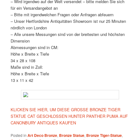
– Wird irgendwo auf der Welt versendet – bitte melden Sie sich
für ein Versandangebot an
– Bitte mit irgendwelchen Fragen oder Anfragen abfeuern
– Unser Hertfordshire Antiquitäten Showroom ist nur 25 Minuten
nördlich von London
– Alle unsere Messungen sind von der breitesten und höchsten
Dimension
Abmessungen sind in CM:
Höhe x Breite x Tiefe
34 x 28 x 108
Maße sind in Zoll:
Höhe x Breite x Tiefe
13 x 11 x 42
KLICKEN SIE HIER, UM DIESE GROSSE BRONZE TIGER
STATUE CAT GESCHLOSSEN HUNTER PANTHER PUMA AUF
CANONBURY ANTIQUES KAUFEN
Posted in
Art Deco Bronze
,
Bronze Statue
,
Bronze Tiger-Statue
,