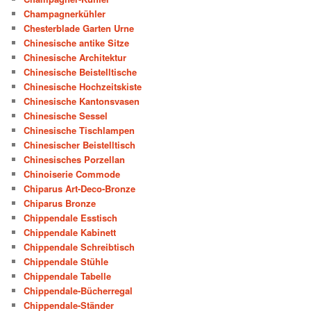
Champagnerkühler
Chesterblade Garten Urne
Chinesische antike Sitze
Chinesische Architektur
Chinesische Beistelltische
Chinesische Hochzeitskiste
Chinesische Kantonsvasen
Chinesische Sessel
Chinesische Tischlampen
Chinesischer Beistelltisch
Chinesisches Porzellan
Chinoiserie Commode
Chiparus Art-Deco-Bronze
Chiparus Bronze
Chippendale Esstisch
Chippendale Kabinett
Chippendale Schreibtisch
Chippendale Stühle
Chippendale Tabelle
Chippendale-Bücherregal
Chippendale-Ständer