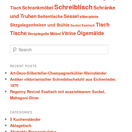
Schreibtisch
Schränke
Schrankmöbel
Tisch
und Truhen
Sessel
Seitentische
silberplatte
Tisch
Sitzgelegenheiten und Stühle
Sockel Esstisch
Tische
Ölgemälde
Vitrine
Verspiegelte Möbel
S
e
a
r
RECENT POSTS
c
Art-Deco-Silberteller-Champagnerkühler-Weinständer
h
Antiker viktorianischer Schreibtischstuhl aus Eichenleder,
1870
Regency Revival Esstisch mit ausziehbarem Sockel,
Mahagoni-Diner
CATEGORIES
5 Kuchenständer
Ablagetisch
Abstrakte Bronzeskulptur