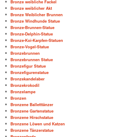
Bronze weibliche Fackel
Bronze weiblicher Akt
Bronze Weiblicher Brunnen
Bronze Windhunde Statue
Bronze-Brunnen-Statue
Bronze-Delphin-Statue
Bronze-Koi-Karpfen-Statuen
Bronze-Vogel-Statue
Bronzebrunnen
Bronzebrunnen Statue
Bronzefigur Statue
Bronzefigurenstatue
Bronzekandelaber
Bronzekrokodil
Bronzelampe
Bronzen
Bronzene Balletttänzer
Bronzene Gartenstatue
Bronzene Hirschstatue
Bronzene Löwen und Katzen
Bronzene Tänzerstatue
Bronzepferde