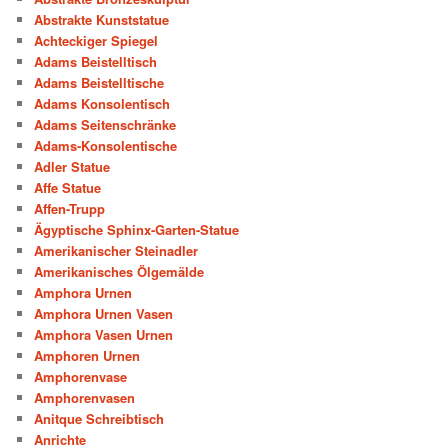
Abstrakte Kunststatue
Achteckiger Spiegel
Adams Beistelltisch
Adams Beistelltische
Adams Konsolentisch
Adams Seitenschränke
Adams-Konsolentische
Adler Statue
Affe Statue
Affen-Trupp
Ägyptische Sphinx-Garten-Statue
Amerikanischer Steinadler
Amerikanisches Ölgemälde
Amphora Urnen
Amphora Urnen Vasen
Amphora Vasen Urnen
Amphoren Urnen
Amphorenvase
Amphorenvasen
Anitque Schreibtisch
Anrichte