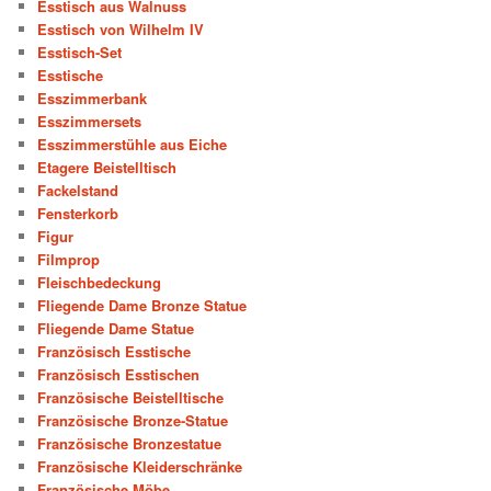
Esstisch aus Walnuss
Esstisch von Wilhelm IV
Esstisch-Set
Esstische
Esszimmerbank
Esszimmersets
Esszimmerstühle aus Eiche
Etagere Beistelltisch
Fackelstand
Fensterkorb
Figur
Filmprop
Fleischbedeckung
Fliegende Dame Bronze Statue
Fliegende Dame Statue
Französisch Esstische
Französisch Esstischen
Französische Beistelltische
Französische Bronze-Statue
Französische Bronzestatue
Französische Kleiderschränke
Französische Möbe