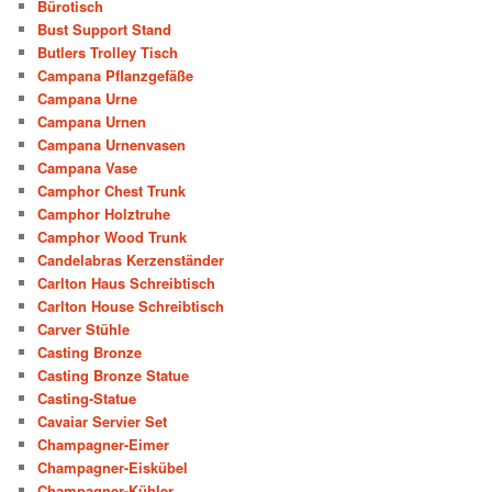
Bürotisch
Bust Support Stand
Butlers Trolley Tisch
Campana Pflanzgefäße
Campana Urne
Campana Urnen
Campana Urnenvasen
Campana Vase
Camphor Chest Trunk
Camphor Holztruhe
Camphor Wood Trunk
Candelabras Kerzenständer
Carlton Haus Schreibtisch
Carlton House Schreibtisch
Carver Stühle
Casting Bronze
Casting Bronze Statue
Casting-Statue
Cavaiar Servier Set
Champagner-Eimer
Champagner-Eiskübel
Champagner-Kühler