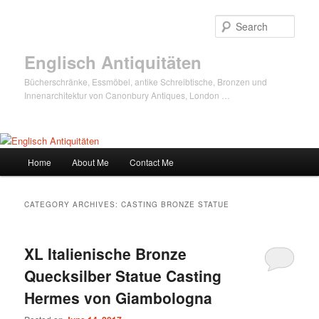
Sear
Englisch Antiquitäten
Bücherschränke, Essmöbel, antike Schreibtische, Bronzen und
Innenarchitektur von Canonbury Antiques, London …
Main
Home
About Me
Contact Me
Skip
Skip
menu
to
to
CATEGORY ARCHIVES:
CASTING BRONZE STATUE
primary
secondary
XL Italienische Bronze
content
content
Quecksilber Statue Casting
Hermes von Giambologna