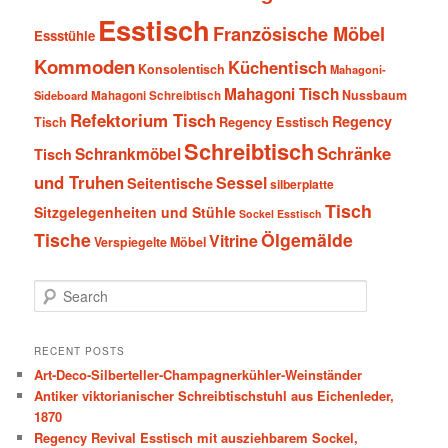
Esstisch
Französische Möbel
Essstühle
Kommoden
Küchentisch
Konsolentisch
Mahagoni-
Mahagoni Tisch
Nussbaum
Sideboard
Mahagoni Schreibtisch
Refektorium Tisch
Regency
Tisch
Regency Esstisch
Schreibtisch
Schränke
Schrankmöbel
Tisch
und Truhen
Sessel
Seitentische
silberplatte
Tisch
Sitzgelegenheiten und Stühle
Sockel Esstisch
Tische
Ölgemälde
Vitrine
Verspiegelte Möbel
S
e
a
r
RECENT POSTS
c
Art-Deco-Silberteller-Champagnerkühler-Weinständer
h
Antiker viktorianischer Schreibtischstuhl aus Eichenleder,
1870
Regency Revival Esstisch mit ausziehbarem Sockel,