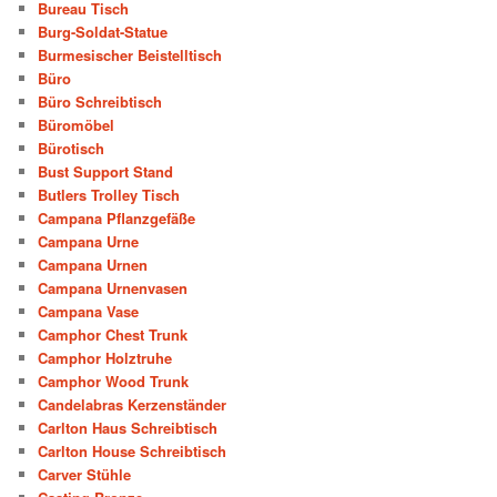
Bureau Tisch
Burg-Soldat-Statue
Burmesischer Beistelltisch
Büro
Büro Schreibtisch
Büromöbel
Bürotisch
Bust Support Stand
Butlers Trolley Tisch
Campana Pflanzgefäße
Campana Urne
Campana Urnen
Campana Urnenvasen
Campana Vase
Camphor Chest Trunk
Camphor Holztruhe
Camphor Wood Trunk
Candelabras Kerzenständer
Carlton Haus Schreibtisch
Carlton House Schreibtisch
Carver Stühle