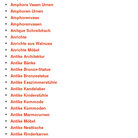
Amphora Vasen Urnen
Amphoren Urnen
Amphorenvase
Amphorenvasen
Anitque Schreibtisch
Anrichte
Anrichte aus Walnuss
Anrichte Möbel
Antike Architektur
Antike Bänke
Antike Bronze-Statue
Antike Bronzestatue
Antike Esszimmerstühle
Antike Kandelaber
Antike Kinderstühle
Antike Kommode
Antike Kommoden
Antike Marmorurnen
Antike Möbel
Antike Nesttische
Antike Rinderkarren