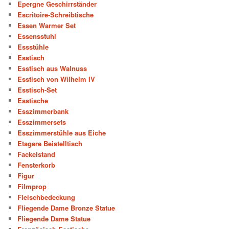
Epergne Geschirrständer
Escritoire-Schreibtische
Essen Warmer Set
Essensstuhl
Essstühle
Esstisch
Esstisch aus Walnuss
Esstisch von Wilhelm IV
Esstisch-Set
Esstische
Esszimmerbank
Esszimmersets
Esszimmerstühle aus Eiche
Etagere Beistelltisch
Fackelstand
Fensterkorb
Figur
Filmprop
Fleischbedeckung
Fliegende Dame Bronze Statue
Fliegende Dame Statue