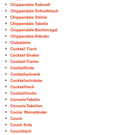
Chippendale Kabinett
Chippendale Schreibtisch
Chippendale Stühle
Chippendale Tabelle
Chippendale-Bücherregal
Chippendale-Ständer
Clubstühle
Cocktail Tisch
Cocktail-Shaker
Cocktail-Tische
Cocktailkiste
Cocktailschrank
Cocktailschränke
Cocktailtisch
Cocktailtische
Console-Tabelle
Console-Tabellen
Cooler Weinständer
Couch
Couch Sofa
Couchtisch