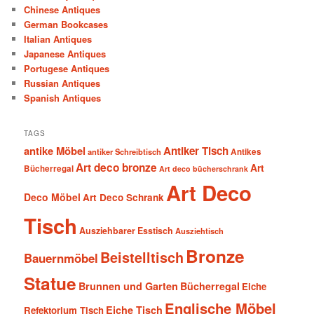
Chinese Antiques
German Bookcases
Italian Antiques
Japanese Antiques
Portugese Antiques
Russian Antiques
Spanish Antiques
TAGS
antike Möbel
Antiker Tisch
antiker Schreibtisch
Antikes
Art deco bronze
Art
Bücherregal
Art deco bücherschrank
Art Deco
Deco Möbel
Art Deco Schrank
Tisch
Ausziehbarer Esstisch
Ausziehtisch
Bronze
Beistelltisch
Bauernmöbel
Statue
Brunnen und Garten
Bücherregal
Eiche
Englische Möbel
Eiche Tisch
Refektorium Tisch