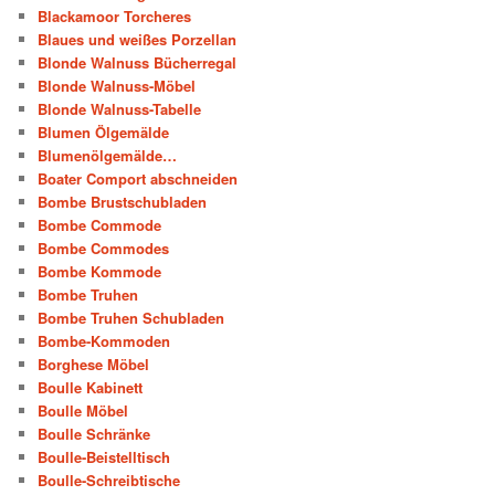
Blackamoor Torcheres
Blaues und weißes Porzellan
Blonde Walnuss Bücherregal
Blonde Walnuss-Möbel
Blonde Walnuss-Tabelle
Blumen Ölgemälde
Blumenölgemälde…
Boater Comport abschneiden
Bombe Brustschubladen
Bombe Commode
Bombe Commodes
Bombe Kommode
Bombe Truhen
Bombe Truhen Schubladen
Bombe-Kommoden
Borghese Möbel
Boulle Kabinett
Boulle Möbel
Boulle Schränke
Boulle-Beistelltisch
Boulle-Schreibtische