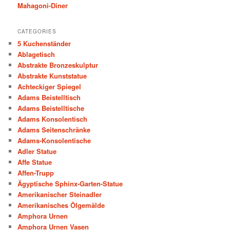
Mahagoni-Diner
CATEGORIES
5 Kuchenständer
Ablagetisch
Abstrakte Bronzeskulptur
Abstrakte Kunststatue
Achteckiger Spiegel
Adams Beistelltisch
Adams Beistelltische
Adams Konsolentisch
Adams Seitenschränke
Adams-Konsolentische
Adler Statue
Affe Statue
Affen-Trupp
Ägyptische Sphinx-Garten-Statue
Amerikanischer Steinadler
Amerikanisches Ölgemälde
Amphora Urnen
Amphora Urnen Vasen