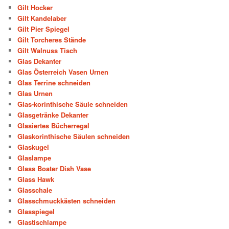
Gilt Hocker
Gilt Kandelaber
Gilt Pier Spiegel
Gilt Torcheres Stände
Gilt Walnuss Tisch
Glas Dekanter
Glas Österreich Vasen Urnen
Glas Terrine schneiden
Glas Urnen
Glas-korinthische Säule schneiden
Glasgetränke Dekanter
Glasiertes Bücherregal
Glaskorinthische Säulen schneiden
Glaskugel
Glaslampe
Glass Boater Dish Vase
Glass Hawk
Glasschale
Glasschmuckkästen schneiden
Glasspiegel
Glastischlampe