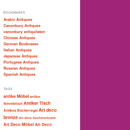
BOOKMARKS
Arabic Antiques
Canonbury Antiques
canonbury antiquitaten
Chinese Antiques
German Bookcases
Italian Antiques
Japanese Antiques
Portugese Antiques
Russian Antiques
Spanish Antiques
TAGS
antike Möbel
antiker
Antiker Tisch
Schreibtisch
Art deco
Antikes Bücherregal
bronze
Art deco bücherschrank
Art Deco Möbel
Art Deco