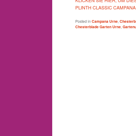
KLICKEN SIE HIER, UM D
PLINTH CLASSIC CAMPAN
Posted in
Campana Urne
,
Chesterb
Chesterblade Garten Urne
,
Garten