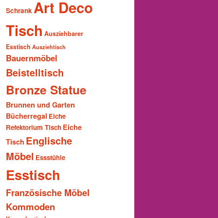
Art Deco
Schrank
Tisch
Ausziehbarer
Esstisch
Ausziehtisch
Bauernmöbel
Beistelltisch
Bronze Statue
Brunnen und Garten
Bücherregal
Eiche
Eiche
Refektorium Tisch
Englische
Tisch
Möbel
Essstühle
Esstisch
Französische Möbel
Kommoden