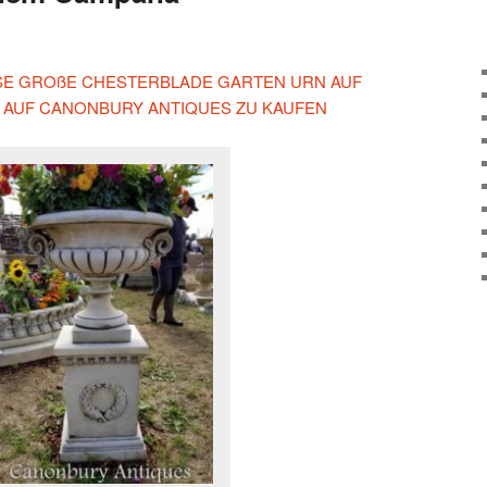
IESE GROßE CHESTERBLADE GARTEN URN AUF
A AUF CANONBURY ANTIQUES ZU KAUFEN