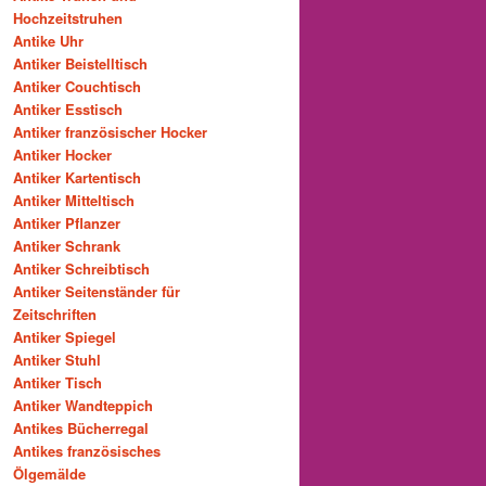
Hochzeitstruhen
Antike Uhr
Antiker Beistelltisch
Antiker Couchtisch
Antiker Esstisch
Antiker französischer Hocker
Antiker Hocker
Antiker Kartentisch
Antiker Mitteltisch
Antiker Pflanzer
Antiker Schrank
Antiker Schreibtisch
Antiker Seitenständer für
Zeitschriften
Antiker Spiegel
Antiker Stuhl
Antiker Tisch
Antiker Wandteppich
Antikes Bücherregal
Antikes französisches
Ölgemälde