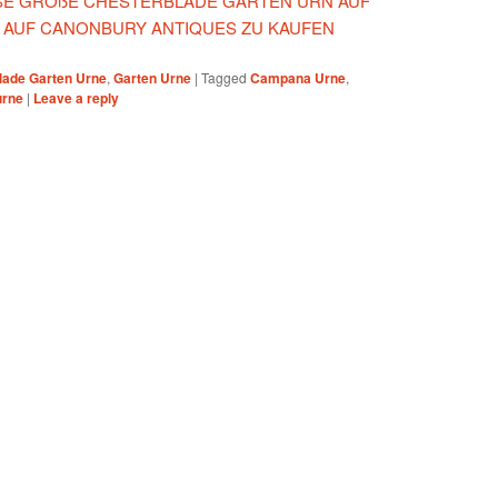
IESE GROßE CHESTERBLADE GARTEN URN AUF
A AUF CANONBURY ANTIQUES ZU KAUFEN
lade Garten Urne
,
Garten Urne
|
Tagged
Campana Urne
,
urne
|
Leave a reply