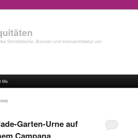
quitäten
ke Schreibtische, Bronzen und Innenarchitektur von
…
t Me
URNE
ade-Garten-Urne auf
chem Campana