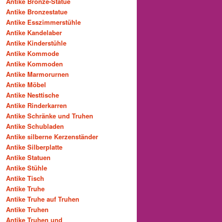
Antike Bronze-Statue
Antike Bronzestatue
Antike Esszimmerstühle
Antike Kandelaber
Antike Kinderstühle
Antike Kommode
Antike Kommoden
Antike Marmorurnen
Antike Möbel
Antike Nesttische
Antike Rinderkarren
Antike Schränke und Truhen
Antike Schubladen
Antike silberne Kerzenständer
Antike Silberplatte
Antike Statuen
Antike Stühle
Antike Tisch
Antike Truhe
Antike Truhe auf Truhen
Antike Truhen
Antike Truhen und