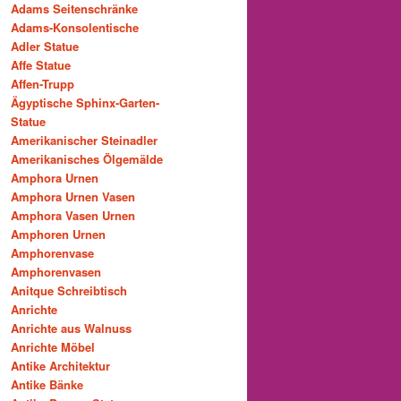
Adams Seitenschränke
Adams-Konsolentische
Adler Statue
Affe Statue
Affen-Trupp
Ägyptische Sphinx-Garten-
Statue
Amerikanischer Steinadler
Amerikanisches Ölgemälde
Amphora Urnen
Amphora Urnen Vasen
Amphora Vasen Urnen
Amphoren Urnen
Amphorenvase
Amphorenvasen
Anitque Schreibtisch
Anrichte
Anrichte aus Walnuss
Anrichte Möbel
Antike Architektur
Antike Bänke