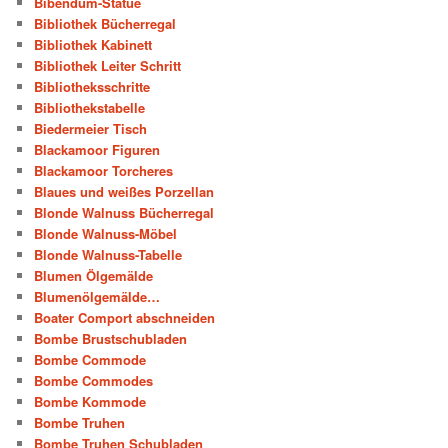
Bibendum-Statue
Bibliothek Bücherregal
Bibliothek Kabinett
Bibliothek Leiter Schritt
Bibliotheksschritte
Bibliothekstabelle
Biedermeier Tisch
Blackamoor Figuren
Blackamoor Torcheres
Blaues und weißes Porzellan
Blonde Walnuss Bücherregal
Blonde Walnuss-Möbel
Blonde Walnuss-Tabelle
Blumen Ölgemälde
Blumenölgemälde…
Boater Comport abschneiden
Bombe Brustschubladen
Bombe Commode
Bombe Commodes
Bombe Kommode
Bombe Truhen
Bombe Truhen Schubladen