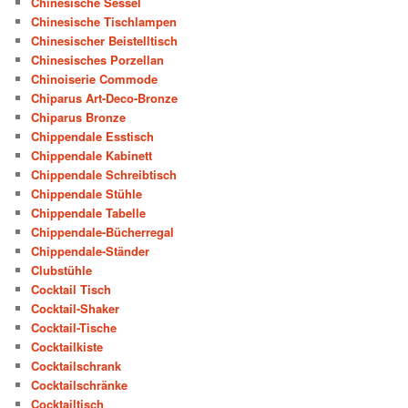
Chinesische Sessel
Chinesische Tischlampen
Chinesischer Beistelltisch
Chinesisches Porzellan
Chinoiserie Commode
Chiparus Art-Deco-Bronze
Chiparus Bronze
Chippendale Esstisch
Chippendale Kabinett
Chippendale Schreibtisch
Chippendale Stühle
Chippendale Tabelle
Chippendale-Bücherregal
Chippendale-Ständer
Clubstühle
Cocktail Tisch
Cocktail-Shaker
Cocktail-Tische
Cocktailkiste
Cocktailschrank
Cocktailschränke
Cocktailtisch