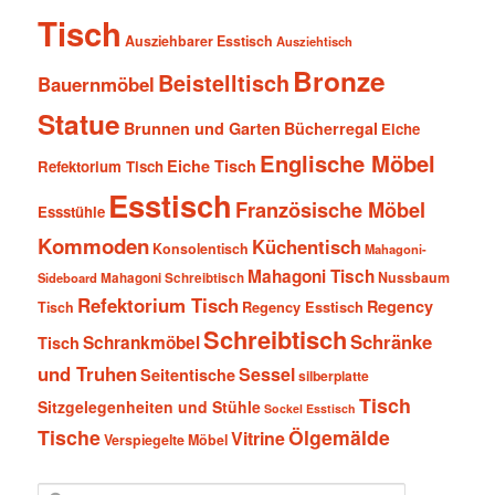
Tisch
Ausziehbarer Esstisch
Ausziehtisch
Bronze
Beistelltisch
Bauernmöbel
Statue
Brunnen und Garten
Bücherregal
Eiche
Englische Möbel
Eiche Tisch
Refektorium Tisch
Esstisch
Französische Möbel
Essstühle
Kommoden
Küchentisch
Konsolentisch
Mahagoni-
Mahagoni Tisch
Nussbaum
Sideboard
Mahagoni Schreibtisch
Refektorium Tisch
Regency
Tisch
Regency Esstisch
Schreibtisch
Schränke
Schrankmöbel
Tisch
und Truhen
Sessel
Seitentische
silberplatte
Tisch
Sitzgelegenheiten und Stühle
Sockel Esstisch
Tische
Ölgemälde
Vitrine
Verspiegelte Möbel
S