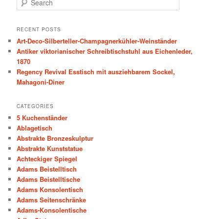
e
a
r
RECENT POSTS
c
Art-Deco-Silberteller-Champagnerkühler-Weinständer
h
Antiker viktorianischer Schreibtischstuhl aus Eichenleder,
1870
Regency Revival Esstisch mit ausziehbarem Sockel,
Mahagoni-Diner
CATEGORIES
5 Kuchenständer
Ablagetisch
Abstrakte Bronzeskulptur
Abstrakte Kunststatue
Achteckiger Spiegel
Adams Beistelltisch
Adams Beistelltische
Adams Konsolentisch
Adams Seitenschränke
Adams-Konsolentische