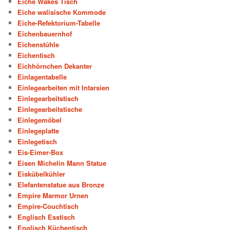
Eiche Wakes Tisch
Eiche walisische Kommode
Eiche-Refektorium-Tabelle
Eichenbauernhof
Eichenstühle
Eichentisch
Eichhörnchen Dekanter
Einlagentabelle
Einlegearbeiten mit Intarsien
Einlegearbeitstisch
Einlegearbeitstische
Einlegemöbel
Einlegeplatte
Einlegetisch
Eis-Eimer-Box
Eisen Michelin Mann Statue
Eiskübelkühler
Elefantenstatue aus Bronze
Empire Marmor Urnen
Empire-Couchtisch
Englisch Esstisch
Englisch Küchentisch