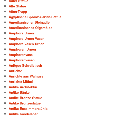
Adler Statue
Affe Statue
Affen-Trupp
Ägyptische Sphinx-Garten-Statue
Amerikanischer Steinadler
Amerikanisches Ölgemälde
Amphora Urnen
Amphora Urnen Vasen
Amphora Vasen Urnen
Amphoren Urnen
Amphorenvase
Amphorenvasen
Anitque Schreibtisch
Anrichte
Anrichte aus Walnuss
Anrichte Möbel
Antike Architektur
Antike Bänke
Antike Bronze-Statue
Antike Bronzestatue
Antike Esszimmerstühle
Antike Kandelaber