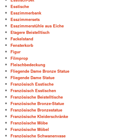
Esstische
Esszimmerbank
Esszimmersets
Esszimmerstühle aus Eiche
Etagere Beistelltisch
Fackelstand
Fensterkorb
Figur
Filmprop
Fleischbedeckung
Fliegende Dame Bronze Statue
Fliegende Dame Statue
Französisch Esstische
Französisch Esstischen
Französische Beistelltische
Französische Bronze-Statue
Französische Bronzestatue
Französische Kleiderschränke
Französische Möbe
Französische Möbel
Französische Schwanenvase