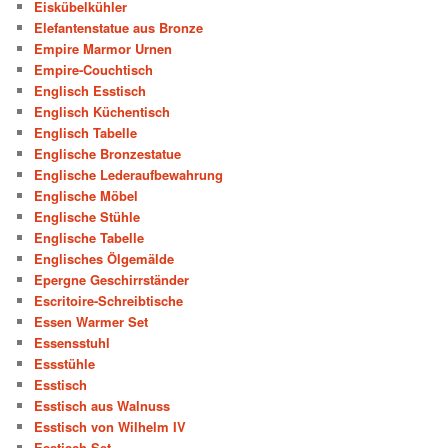
Eiskübelkühler
Elefantenstatue aus Bronze
Empire Marmor Urnen
Empire-Couchtisch
Englisch Esstisch
Englisch Küchentisch
Englisch Tabelle
Englische Bronzestatue
Englische Lederaufbewahrung
Englische Möbel
Englische Stühle
Englische Tabelle
Englisches Ölgemälde
Epergne Geschirrständer
Escritoire-Schreibtische
Essen Warmer Set
Essensstuhl
Essstühle
Esstisch
Esstisch aus Walnuss
Esstisch von Wilhelm IV
Esstisch-Set