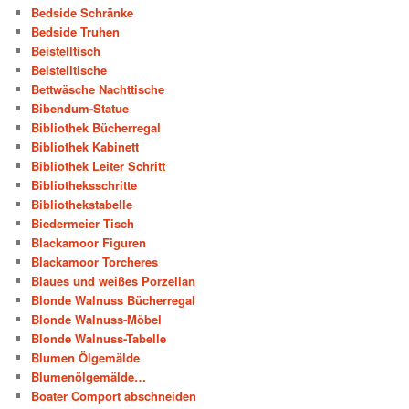
Bedside Schränke
Bedside Truhen
Beistelltisch
Beistelltische
Bettwäsche Nachttische
Bibendum-Statue
Bibliothek Bücherregal
Bibliothek Kabinett
Bibliothek Leiter Schritt
Bibliotheksschritte
Bibliothekstabelle
Biedermeier Tisch
Blackamoor Figuren
Blackamoor Torcheres
Blaues und weißes Porzellan
Blonde Walnuss Bücherregal
Blonde Walnuss-Möbel
Blonde Walnuss-Tabelle
Blumen Ölgemälde
Blumenölgemälde…
Boater Comport abschneiden