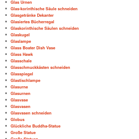
Glas Urnen
Glas-korinthische Säule schneiden
Glasgetränke Dekanter
Glasiertes Bücherregal
Glaskorinthische Säulen schneiden
Glaskugel
Glaslampe
Glass Boater Dish Vase
Glass Hawk
Glasschale
Glasschmuckkästen schneiden
Glasspiegel
Glastischlampe
Glasurne
Glasurnen
Glasvase
Glasvasen
Glasvasen schneiden
Globus
Glückliche Buddha-Statue
Große Statue
Große Statuen