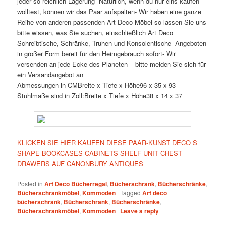
jeder so reichlich Lagerung- Natürlich, wenn du nur eins kaufen
wolltest, können wir das Paar aufspalten- Wir haben eine ganze
Reihe von anderen passenden Art Deco Möbel so lassen Sie uns
bitte wissen, was Sie suchen, einschließlich Art Deco
Schreibtische, Schränke, Truhen und Konsolentische- Angeboten
in großer Form bereit für den Heimgebrauch sofort- Wir
versenden an jede Ecke des Planeten – bitte melden Sie sich für
ein Versandangebot an
Abmessungen in CMBreite x Tiefe x Höhe96 x 35 x 93
Stuhlmaße sind in Zoll:Breite x Tiefe x Höhe38 x 14 x 37
KLICKEN SIE HIER KAUFEN DIESE PAAR-KUNST DECO S
SHAPE BOOKCASES CABINETS SHELF UNIT CHEST
DRAWERS AUF CANONBURY ANTIQUES
Posted in
Art Deco Bücherregal
,
Bücherschrank
,
Bücherschränke
,
Bücherschrankmöbel
,
Kommoden
|
Tagged
Art deco
bücherschrank
,
Bücherschrank
,
Bücherschränke
,
Bücherschrankmöbel
,
Kommoden
|
Leave a reply