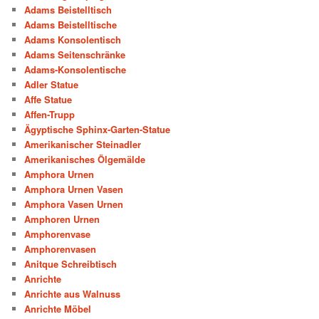
Adams Beistelltisch
Adams Beistelltische
Adams Konsolentisch
Adams Seitenschränke
Adams-Konsolentische
Adler Statue
Affe Statue
Affen-Trupp
Ägyptische Sphinx-Garten-Statue
Amerikanischer Steinadler
Amerikanisches Ölgemälde
Amphora Urnen
Amphora Urnen Vasen
Amphora Vasen Urnen
Amphoren Urnen
Amphorenvase
Amphorenvasen
Anitque Schreibtisch
Anrichte
Anrichte aus Walnuss
Anrichte Möbel