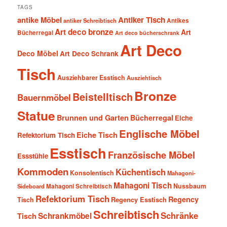
TAGS
antike Möbel
Antiker Tisch
antiker Schreibtisch
Antikes
Art deco bronze
Art
Bücherregal
Art deco bücherschrank
Art Deco
Deco Möbel
Art Deco Schrank
Tisch
Ausziehbarer Esstisch
Ausziehtisch
Bronze
Beistelltisch
Bauernmöbel
Statue
Brunnen und Garten
Bücherregal
Eiche
Englische Möbel
Eiche Tisch
Refektorium Tisch
Esstisch
Französische Möbel
Essstühle
Kommoden
Küchentisch
Konsolentisch
Mahagoni-
Mahagoni Tisch
Nussbaum
Sideboard
Mahagoni Schreibtisch
Refektorium Tisch
Regency
Tisch
Regency Esstisch
Schreibtisch
Schränke
Schrankmöbel
Tisch