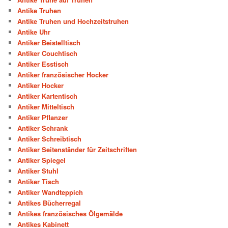
Antike Truhen
Antike Truhen und Hochzeitstruhen
Antike Uhr
Antiker Beistelltisch
Antiker Couchtisch
Antiker Esstisch
Antiker französischer Hocker
Antiker Hocker
Antiker Kartentisch
Antiker Mitteltisch
Antiker Pflanzer
Antiker Schrank
Antiker Schreibtisch
Antiker Seitenständer für Zeitschriften
Antiker Spiegel
Antiker Stuhl
Antiker Tisch
Antiker Wandteppich
Antikes Bücherregal
Antikes französisches Ölgemälde
Antikes Kabinett