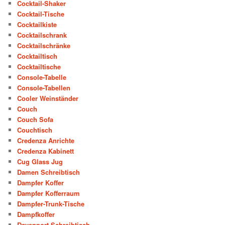
Cocktail-Shaker
Cocktail-Tische
Cocktailkiste
Cocktailschrank
Cocktailschränke
Cocktailtisch
Cocktailtische
Console-Tabelle
Console-Tabellen
Cooler Weinständer
Couch
Couch Sofa
Couchtisch
Credenza Anrichte
Credenza Kabinett
Cug Glass Jug
Damen Schreibtisch
Dampfer Koffer
Dampfer Kofferraum
Dampfer-Trunk-Tische
Dampfkoffer
Davenport-Schreibtisch