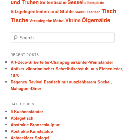
und Truhen
Sessel
Seitentische
silberplatte
Tisch
Sitzgelegenheiten und Stühle
Sockel Esstisch
Tische
Ölgemälde
Vitrine
Verspiegelte Möbel
S
e
a
r
RECENT POSTS
c
Art-Deco-Silberteller-Champagnerkühler-Weinständer
h
Antiker viktorianischer Schreibtischstuhl aus Eichenleder,
1870
Regency Revival Esstisch mit ausziehbarem Sockel,
Mahagoni-Diner
CATEGORIES
5 Kuchenständer
Ablagetisch
Abstrakte Bronzeskulptur
Abstrakte Kunststatue
Achteckiger Spiegel