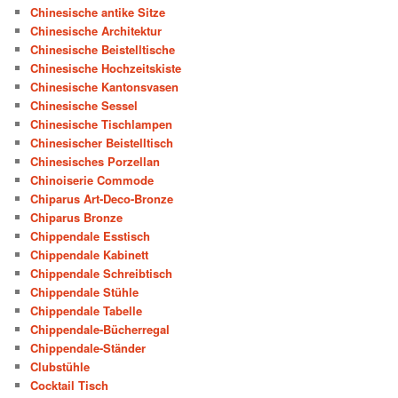
Chinesische antike Sitze
Chinesische Architektur
Chinesische Beistelltische
Chinesische Hochzeitskiste
Chinesische Kantonsvasen
Chinesische Sessel
Chinesische Tischlampen
Chinesischer Beistelltisch
Chinesisches Porzellan
Chinoiserie Commode
Chiparus Art-Deco-Bronze
Chiparus Bronze
Chippendale Esstisch
Chippendale Kabinett
Chippendale Schreibtisch
Chippendale Stühle
Chippendale Tabelle
Chippendale-Bücherregal
Chippendale-Ständer
Clubstühle
Cocktail Tisch