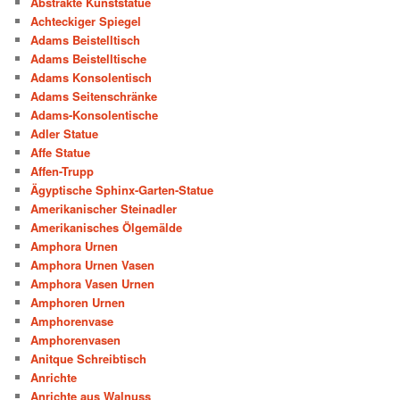
Abstrakte Kunststatue
Achteckiger Spiegel
Adams Beistelltisch
Adams Beistelltische
Adams Konsolentisch
Adams Seitenschränke
Adams-Konsolentische
Adler Statue
Affe Statue
Affen-Trupp
Ägyptische Sphinx-Garten-Statue
Amerikanischer Steinadler
Amerikanisches Ölgemälde
Amphora Urnen
Amphora Urnen Vasen
Amphora Vasen Urnen
Amphoren Urnen
Amphorenvase
Amphorenvasen
Anitque Schreibtisch
Anrichte
Anrichte aus Walnuss