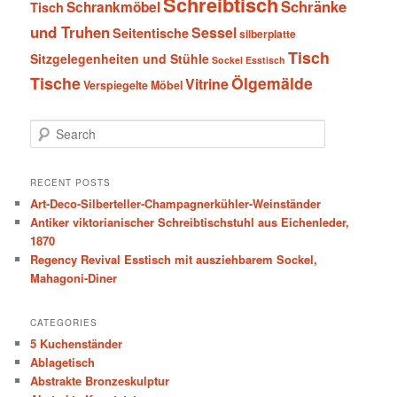
Schreibtisch
Schränke
Schrankmöbel
Tisch
und Truhen
Sessel
Seitentische
silberplatte
Tisch
Sitzgelegenheiten und Stühle
Sockel Esstisch
Tische
Ölgemälde
Vitrine
Verspiegelte Möbel
S
e
a
r
RECENT POSTS
c
Art-Deco-Silberteller-Champagnerkühler-Weinständer
h
Antiker viktorianischer Schreibtischstuhl aus Eichenleder,
1870
Regency Revival Esstisch mit ausziehbarem Sockel,
Mahagoni-Diner
CATEGORIES
5 Kuchenständer
Ablagetisch
Abstrakte Bronzeskulptur