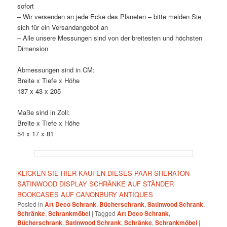
sofort
– Wir versenden an jede Ecke des Planeten – bitte melden Sie
sich für ein Versandangebot an
– Alle unsere Messungen sind von der breitesten und höchsten
Dimension
Abmessungen sind in CM:
Breite x Tiefe x Höhe
137 x 43 x 205
Maße sind in Zoll:
Breite x Tiefe x Höhe
54 x 17 x 81
KLICKEN SIE HIER KAUFEN DIESES PAAR SHERATON
SATINWOOD DISPLAY SCHRÄNKE AUF STÄNDER
BOOKCASES AUF CANONBURY ANTIQUES
Posted in
Art Deco Schrank
,
Bücherschrank
,
Satinwood Schrank
,
Schränke
,
Schrankmöbel
|
Tagged
Art Deco Schrank
,
Bücherschrank
,
Satinwood Schrank
,
Schränke
,
Schrankmöbel
|