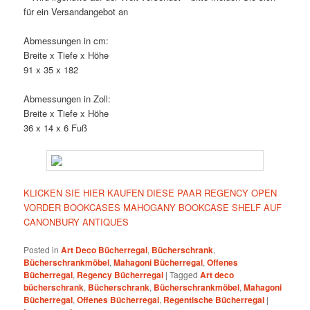
für ein Versandangebot an
Abmessungen in cm:
Breite x Tiefe x Höhe
91 x 35 x 182
Abmessungen in Zoll:
Breite x Tiefe x Höhe
36 x 14 x 6 Fuß
KLICKEN SIE HIER KAUFEN DIESE PAAR REGENCY OPEN
VORDER BOOKCASES MAHOGANY BOOKCASE SHELF AUF
CANONBURY ANTIQUES
Posted in
Art Deco Bücherregal
,
Bücherschrank
,
Bücherschrankmöbel
,
Mahagoni Bücherregal
,
Offenes
Bücherregal
,
Regency Bücherregal
|
Tagged
Art deco
bücherschrank
,
Bücherschrank
,
Bücherschrankmöbel
,
Mahagoni
Bücherregal
,
Offenes Bücherregal
,
Regentische Bücherregal
|