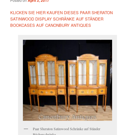
Posted on
April 3, 2017
KLICKEN SIE HIER KAUFEN DIESES PAAR SHERATON
SATINWOOD DISPLAY SCHRÄNKE AUF STÄNDER
BOOKCASES AUF CANONBURY ANTIQUES
Paar Sheraton Satinwood Schränke auf Ständer
Bücherschränke