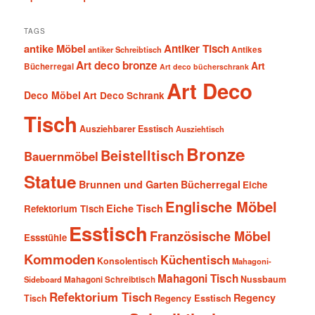
TAGS
antike Möbel
Antiker Tisch
antiker Schreibtisch
Antikes
Art deco bronze
Art
Bücherregal
Art deco bücherschrank
Art Deco
Deco Möbel
Art Deco Schrank
Tisch
Ausziehbarer Esstisch
Ausziehtisch
Bronze
Beistelltisch
Bauernmöbel
Statue
Brunnen und Garten
Bücherregal
Eiche
Englische Möbel
Eiche Tisch
Refektorium Tisch
Esstisch
Französische Möbel
Essstühle
Kommoden
Küchentisch
Konsolentisch
Mahagoni-
Mahagoni Tisch
Nussbaum
Sideboard
Mahagoni Schreibtisch
Refektorium Tisch
Regency
Tisch
Regency Esstisch