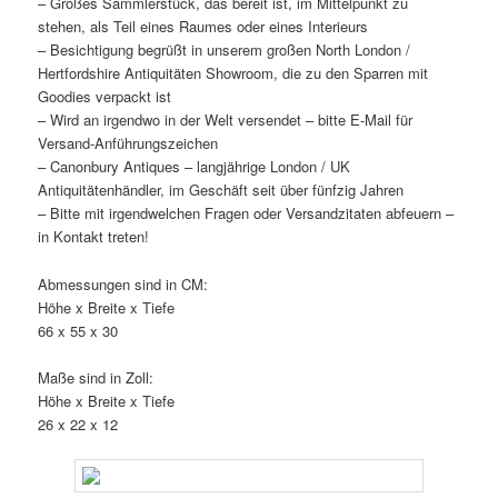
– Großes Sammlerstück, das bereit ist, im Mittelpunkt zu
stehen, als Teil eines Raumes oder eines Interieurs
– Besichtigung begrüßt in unserem großen North London /
Hertfordshire Antiquitäten Showroom, die zu den Sparren mit
Goodies verpackt ist
– Wird an irgendwo in der Welt versendet – bitte E-Mail für
Versand-Anführungszeichen
– Canonbury Antiques – langjährige London / UK
Antiquitätenhändler, im Geschäft seit über fünfzig Jahren
– Bitte mit irgendwelchen Fragen oder Versandzitaten abfeuern –
in Kontakt treten!
Abmessungen sind in CM:
Höhe x Breite x Tiefe
66 x 55 x 30
Maße sind in Zoll:
Höhe x Breite x Tiefe
26 x 22 x 12