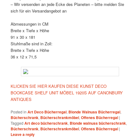
– Wir versenden an jede Ecke des Planeten – bitte melden Sie
sich für ein Versandangebot an
Abmessungen in CM
Breite x Tiefe x Höhe
91 x 30 x 181
Stuhlmaße sind in Zoll:
Breite x Tiefe x Höhe
36 x 12 x 71,5
KLICKEN SIE HIER KAUFEN DIESE KUNST DECO
BOOKCASE SHELF UNIT MÖBEL 1920S AUF CANONBURY
ANTIQUES
Posted in
Art Deco Bücherregal
,
Blonde Walnuss Bücherregal
,
Bücherschrank
,
Bücherschrankmöbel
,
Offenes Bücherregal
|
Tagged
Art deco bücherschrank
,
Blonde walnuss bücherschrank
,
Bücherschrank
,
Bücherschrankmöbel
,
Offenes Bücherregal
|
Leave a reply