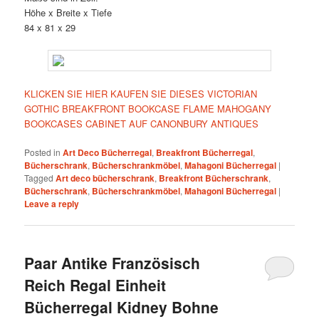
Höhe x Breite x Tiefe
84 x 81 x 29
KLICKEN SIE HIER KAUFEN SIE DIESES VICTORIAN
GOTHIC BREAKFRONT BOOKCASE FLAME MAHOGANY
BOOKCASES CABINET AUF CANONBURY ANTIQUES
Posted in
Art Deco Bücherregal
,
Breakfront Bücherregal
,
Bücherschrank
,
Bücherschrankmöbel
,
Mahagoni Bücherregal
|
Tagged
Art deco bücherschrank
,
Breakfront Bücherschrank
,
Bücherschrank
,
Bücherschrankmöbel
,
Mahagoni Bücherregal
|
Leave a reply
Paar Antike Französisch
Reich Regal Einheit
Bücherregal Kidney Bohne