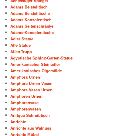
Achteckiger Spiegel
Adams Beistelltisch
Adams Beistelltische
Adams Konsolentisch
Adams Seitenschränke
Adams-Konsolentische
Adler Statue
Affe Statue
Affen-Trupp
Ägyptische Sphinx-Garten-Statue
Amerikanischer Steinadler
Amerikanisches Ölgemälde
Amphora Urnen
Amphora Urnen Vasen
Amphora Vasen Urnen
Amphoren Urnen
Amphorenvase
Amphorenvasen
Anitque Schreibtisch
Anrichte
Anrichte aus Walnuss
Anrichte Möbel