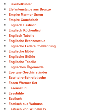
Eiskübelkühler
Elefantenstatue aus Bronze
Empire Marmor Urnen
Empire-Couchtisch
Englisch Esstisch
Englisch Küchentisch
Englisch Tabelle
Englische Bronzestatue
Englische Lederaufbewahrung
Englische Möbel
Englische Stühle
Englische Tabelle
Englisches Ölgemälde
Epergne Geschirrständer
Escritoire-Schreibtische
Essen Warmer Set
Essensstuhl
Essstühle
Esstisch
Esstisch aus Walnuss
Esstisch von Wilhelm IV