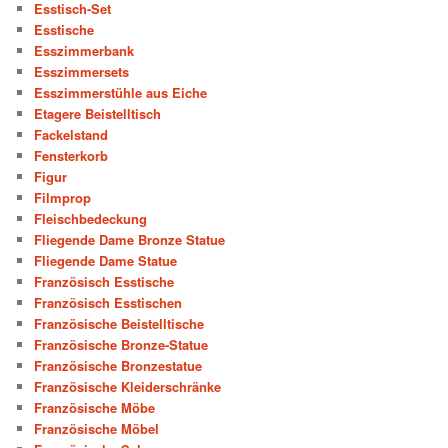
Esstisch-Set
Esstische
Esszimmerbank
Esszimmersets
Esszimmerstühle aus Eiche
Etagere Beistelltisch
Fackelstand
Fensterkorb
Figur
Filmprop
Fleischbedeckung
Fliegende Dame Bronze Statue
Fliegende Dame Statue
Französisch Esstische
Französisch Esstischen
Französische Beistelltische
Französische Bronze-Statue
Französische Bronzestatue
Französische Kleiderschränke
Französische Möbe
Französische Möbel