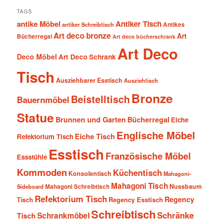
TAGS
antike Möbel
Antiker Tisch
antiker Schreibtisch
Antikes
Art deco bronze
Art
Bücherregal
Art deco bücherschrank
Art Deco
Deco Möbel
Art Deco Schrank
Tisch
Ausziehbarer Esstisch
Ausziehtisch
Bronze
Beistelltisch
Bauernmöbel
Statue
Brunnen und Garten
Bücherregal
Eiche
Englische Möbel
Eiche Tisch
Refektorium Tisch
Esstisch
Französische Möbel
Essstühle
Kommoden
Küchentisch
Konsolentisch
Mahagoni-
Mahagoni Tisch
Nussbaum
Sideboard
Mahagoni Schreibtisch
Refektorium Tisch
Regency
Tisch
Regency Esstisch
Schreibtisch
Schränke
Schrankmöbel
Tisch