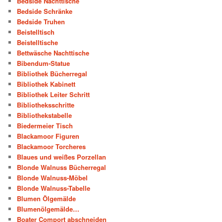
Bedside Nachttische
Bedside Schränke
Bedside Truhen
Beistelltisch
Beistelltische
Bettwäsche Nachttische
Bibendum-Statue
Bibliothek Bücherregal
Bibliothek Kabinett
Bibliothek Leiter Schritt
Bibliotheksschritte
Bibliothekstabelle
Biedermeier Tisch
Blackamoor Figuren
Blackamoor Torcheres
Blaues und weißes Porzellan
Blonde Walnuss Bücherregal
Blonde Walnuss-Möbel
Blonde Walnuss-Tabelle
Blumen Ölgemälde
Blumenölgemälde…
Boater Comport abschneiden