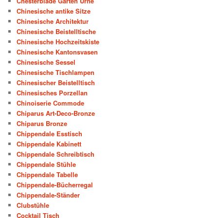
Chesterblade Garten Urne
Chinesische antike Sitze
Chinesische Architektur
Chinesische Beistelltische
Chinesische Hochzeitskiste
Chinesische Kantonsvasen
Chinesische Sessel
Chinesische Tischlampen
Chinesischer Beistelltisch
Chinesisches Porzellan
Chinoiserie Commode
Chiparus Art-Deco-Bronze
Chiparus Bronze
Chippendale Esstisch
Chippendale Kabinett
Chippendale Schreibtisch
Chippendale Stühle
Chippendale Tabelle
Chippendale-Bücherregal
Chippendale-Ständer
Clubstühle
Cocktail Tisch