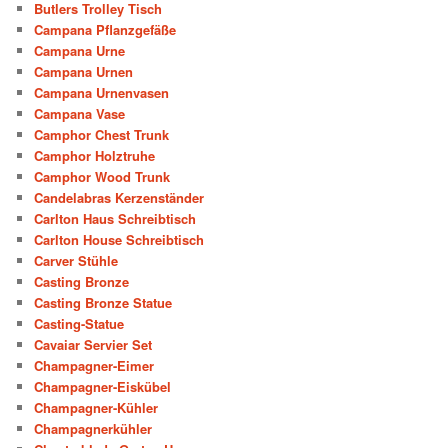
Butlers Trolley Tisch
Campana Pflanzgefäße
Campana Urne
Campana Urnen
Campana Urnenvasen
Campana Vase
Camphor Chest Trunk
Camphor Holztruhe
Camphor Wood Trunk
Candelabras Kerzenständer
Carlton Haus Schreibtisch
Carlton House Schreibtisch
Carver Stühle
Casting Bronze
Casting Bronze Statue
Casting-Statue
Cavaiar Servier Set
Champagner-Eimer
Champagner-Eiskübel
Champagner-Kühler
Champagnerkühler