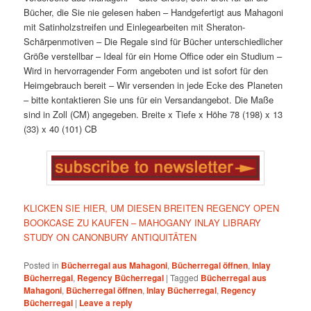
Bücher, die Sie nie gelesen haben
– Handgefertigt aus Mahagoni
mit Satinholzstreifen und Einlegearbeiten mit Sheraton-
Schärpenmotiven
– Die Regale sind für Bücher unterschiedlicher
Größe verstellbar
– Ideal für ein Home Office oder ein Studium
–
Wird in hervorragender Form angeboten und ist sofort für den
Heimgebrauch bereit
– Wir versenden in jede Ecke des Planeten
– bitte kontaktieren Sie uns für ein Versandangebot. Die Maße
sind in Zoll (CM) angegeben.
Breite x Tiefe x Höhe
78 (198) x 13
(33) x 40 (101) CB
KLICKEN SIE HIER, UM DIESEN BREITEN REGENCY OPEN
BOOKCASE ZU KAUFEN – MAHOGANY INLAY LIBRARY
STUDY ON CANONBURY ANTIQUITÄTEN
Posted in
Bücherregal aus Mahagoni
,
Bücherregal öffnen
,
Inlay
Bücherregal
,
Regency Bücherregal
|
Tagged
Bücherregal aus
Mahagoni
,
Bücherregal öffnen
,
Inlay Bücherregal
,
Regency
Bücherregal
|
Leave a reply