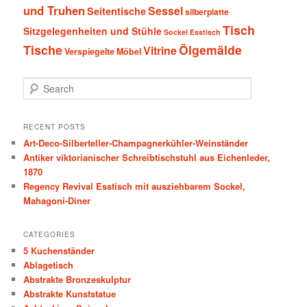
und Truhen
Sessel
Seitentische
silberplatte
Tisch
Sitzgelegenheiten und Stühle
Sockel Esstisch
Tische
Ölgemälde
Vitrine
Verspiegelte Möbel
S
e
a
r
RECENT POSTS
c
Art-Deco-Silberteller-Champagnerkühler-Weinständer
h
Antiker viktorianischer Schreibtischstuhl aus Eichenleder,
1870
Regency Revival Esstisch mit ausziehbarem Sockel,
Mahagoni-Diner
CATEGORIES
5 Kuchenständer
Ablagetisch
Abstrakte Bronzeskulptur
Abstrakte Kunststatue