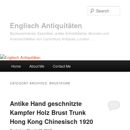
Sear
Englisch Antiquitäten
Bücherschränke, Essmöbel, antike Schreibtische, Bronzen und
Innenarchitektur von Canonbury Antiques, London …
Main
Home
About Me
Contact Me
Skip
Skip
menu
to
to
CATEGORY ARCHIVES:
BRUSTKORB
primary
secondary
Antike Hand geschnitzte
content
content
Kampfer Holz Brust Trunk
Hong Kong Chinesisch 1920