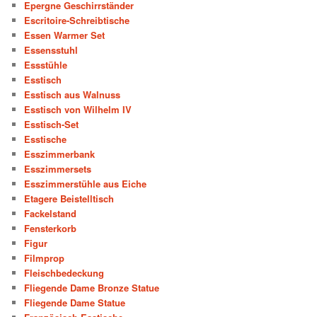
Epergne Geschirrständer
Escritoire-Schreibtische
Essen Warmer Set
Essensstuhl
Essstühle
Esstisch
Esstisch aus Walnuss
Esstisch von Wilhelm IV
Esstisch-Set
Esstische
Esszimmerbank
Esszimmersets
Esszimmerstühle aus Eiche
Etagere Beistelltisch
Fackelstand
Fensterkorb
Figur
Filmprop
Fleischbedeckung
Fliegende Dame Bronze Statue
Fliegende Dame Statue