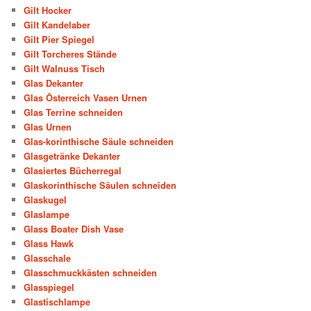
Gilt Hocker
Gilt Kandelaber
Gilt Pier Spiegel
Gilt Torcheres Stände
Gilt Walnuss Tisch
Glas Dekanter
Glas Österreich Vasen Urnen
Glas Terrine schneiden
Glas Urnen
Glas-korinthische Säule schneiden
Glasgetränke Dekanter
Glasiertes Bücherregal
Glaskorinthische Säulen schneiden
Glaskugel
Glaslampe
Glass Boater Dish Vase
Glass Hawk
Glasschale
Glasschmuckkästen schneiden
Glasspiegel
Glastischlampe