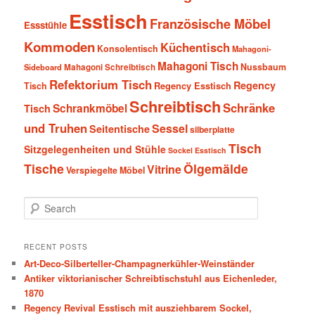
Esstisch
Französische Möbel
Essstühle
Kommoden
Küchentisch
Konsolentisch
Mahagoni-
Mahagoni Tisch
Nussbaum
Sideboard
Mahagoni Schreibtisch
Refektorium Tisch
Regency
Tisch
Regency Esstisch
Schreibtisch
Schränke
Schrankmöbel
Tisch
und Truhen
Sessel
Seitentische
silberplatte
Tisch
Sitzgelegenheiten und Stühle
Sockel Esstisch
Tische
Ölgemälde
Vitrine
Verspiegelte Möbel
S
e
a
r
RECENT POSTS
c
Art-Deco-Silberteller-Champagnerkühler-Weinständer
h
Antiker viktorianischer Schreibtischstuhl aus Eichenleder,
1870
Regency Revival Esstisch mit ausziehbarem Sockel,