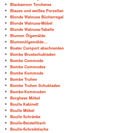
Blackamoor Torcheres
Blaues und weißes Porzellan
Blonde Walnuss Bücherregal
Blonde Walnuss-Möbel
Blonde Walnuss-Tabelle
Blumen Ölgemälde
Blumenölgemälde…
Boater Comport abschneiden
Bombe Brustschubladen
Bombe Commode
Bombe Commodes
Bombe Kommode
Bombe Truhen
Bombe Truhen Schubladen
Bombe-Kommoden
Borghese Möbel
Boulle Kabinett
Boulle Möbel
Boulle Schränke
Boulle-Beistelltisch
Boulle-Schreibtische