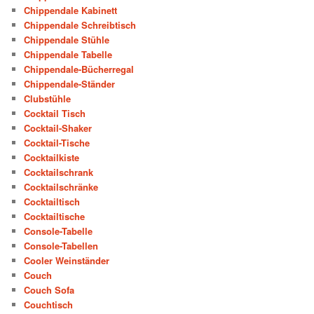
Chippendale Kabinett
Chippendale Schreibtisch
Chippendale Stühle
Chippendale Tabelle
Chippendale-Bücherregal
Chippendale-Ständer
Clubstühle
Cocktail Tisch
Cocktail-Shaker
Cocktail-Tische
Cocktailkiste
Cocktailschrank
Cocktailschränke
Cocktailtisch
Cocktailtische
Console-Tabelle
Console-Tabellen
Cooler Weinständer
Couch
Couch Sofa
Couchtisch