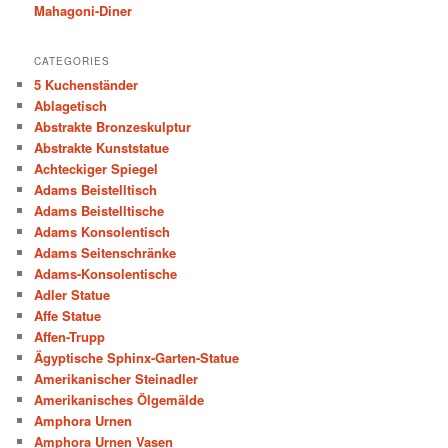
Mahagoni-Diner
CATEGORIES
5 Kuchenständer
Ablagetisch
Abstrakte Bronzeskulptur
Abstrakte Kunststatue
Achteckiger Spiegel
Adams Beistelltisch
Adams Beistelltische
Adams Konsolentisch
Adams Seitenschränke
Adams-Konsolentische
Adler Statue
Affe Statue
Affen-Trupp
Ägyptische Sphinx-Garten-Statue
Amerikanischer Steinadler
Amerikanisches Ölgemälde
Amphora Urnen
Amphora Urnen Vasen