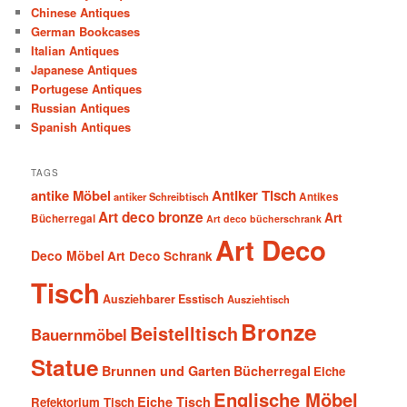
Chinese Antiques
German Bookcases
Italian Antiques
Japanese Antiques
Portugese Antiques
Russian Antiques
Spanish Antiques
TAGS
antike Möbel
Antiker Tisch
antiker Schreibtisch
Antikes
Art deco bronze
Art
Bücherregal
Art deco bücherschrank
Art Deco
Deco Möbel
Art Deco Schrank
Tisch
Ausziehbarer Esstisch
Ausziehtisch
Bronze
Beistelltisch
Bauernmöbel
Statue
Brunnen und Garten
Bücherregal
Eiche
Englische Möbel
Eiche Tisch
Refektorium Tisch