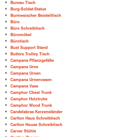
Bureau Tisch
Burg-Soldat-Statue
Burmesischer Beistelltisch
Büro
Büro Schreibtisch
Büromöbel
Bürotisch
Bust Support Stand
Butlers Trolley Tisch
Campana Pflanzgefäße
Campana Urne
Campana Urnen
Campana Urnenvasen
Campana Vase
Camphor Chest Trunk
Camphor Holztruhe
Camphor Wood Trunk
Candelabras Kerzenständer
Carlton Haus Schreibtisch
Carlton House Schreibtisch
Carver Stühle