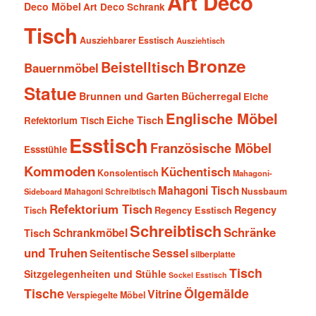
Art Deco
Deco Möbel
Art Deco Schrank
Tisch
Ausziehbarer Esstisch
Ausziehtisch
Bronze
Beistelltisch
Bauernmöbel
Statue
Brunnen und Garten
Bücherregal
Eiche
Englische Möbel
Eiche Tisch
Refektorium Tisch
Esstisch
Französische Möbel
Essstühle
Kommoden
Küchentisch
Konsolentisch
Mahagoni-
Mahagoni Tisch
Nussbaum
Sideboard
Mahagoni Schreibtisch
Refektorium Tisch
Regency
Tisch
Regency Esstisch
Schreibtisch
Schränke
Schrankmöbel
Tisch
und Truhen
Sessel
Seitentische
silberplatte
Tisch
Sitzgelegenheiten und Stühle
Sockel Esstisch
Tische
Ölgemälde
Vitrine
Verspiegelte Möbel