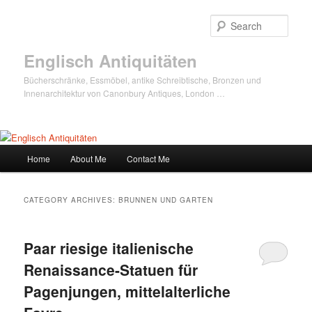
Sear
Englisch Antiquitäten
Bücherschränke, Essmöbel, antike Schreibtische, Bronzen und
Innenarchitektur von Canonbury Antiques, London …
Main
Home
About Me
Contact Me
Skip
Skip
menu
to
to
CATEGORY ARCHIVES:
BRUNNEN UND GARTEN
primary
secondary
Paar riesige italienische
content
content
Renaissance-Statuen für
Pagenjungen, mittelalterliche