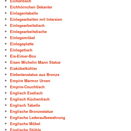
Eichentisch
Eichhörnchen Dekanter
Einlagentabelle
Einlegearbeiten mit Intarsien
Einlegearbeitstisch
Einlegearbeitstische
Einlegemöbel
Einlegeplatte
Einlegetisch
Eis-Eimer-Box
Eisen Michelin Mann Statue
Eiskübelkühler
Elefantenstatue aus Bronze
Empire Marmor Urnen
Empire-Couchtisch
Englisch Esstisch
Englisch Küchentisch
Englisch Tabelle
Englische Bronzestatue
Englische Lederaufbewahrung
Englische Möbel
Englische Stühle