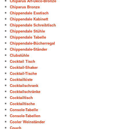
Chiparus Art-Deco-Bronze
Chiparus Bronze
Chippendale Esstisch
Chippendale Kabinett
Chippendale Schreibtisch
Chippendale Stühle
Chippendale Tabelle
Chippendale-Bücherregal
Chippendale-Ständer
Clubstühle
Cocktail Tisch
Cocktail-Shaker
Cocktail-Tische
Cocktailkiste
Cocktailschrank
Cocktailschränke
Cocktailtisch
Cocktailtische
Console-Tabelle
Console-Tabellen
Cooler Weinständer
Couch