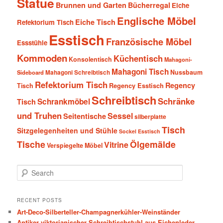
Statue
Brunnen und Garten
Bücherregal
Eiche
Englische Möbel
Eiche Tisch
Refektorium Tisch
Esstisch
Französische Möbel
Essstühle
Kommoden
Küchentisch
Konsolentisch
Mahagoni-
Mahagoni Tisch
Nussbaum
Sideboard
Mahagoni Schreibtisch
Refektorium Tisch
Regency
Tisch
Regency Esstisch
Schreibtisch
Schränke
Schrankmöbel
Tisch
und Truhen
Sessel
Seitentische
silberplatte
Tisch
Sitzgelegenheiten und Stühle
Sockel Esstisch
Tische
Ölgemälde
Vitrine
Verspiegelte Möbel
S
e
a
r
RECENT POSTS
c
Art-Deco-Silberteller-Champagnerkühler-Weinständer
h
Antiker viktorianischer Schreibtischstuhl aus Eichenleder,