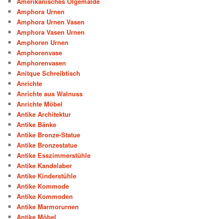
Amerikanisches Ölgemälde
Amphora Urnen
Amphora Urnen Vasen
Amphora Vasen Urnen
Amphoren Urnen
Amphorenvase
Amphorenvasen
Anitque Schreibtisch
Anrichte
Anrichte aus Walnuss
Anrichte Möbel
Antike Architektur
Antike Bänke
Antike Bronze-Statue
Antike Bronzestatue
Antike Esszimmerstühle
Antike Kandelaber
Antike Kinderstühle
Antike Kommode
Antike Kommoden
Antike Marmorurnen
Antike Möbel