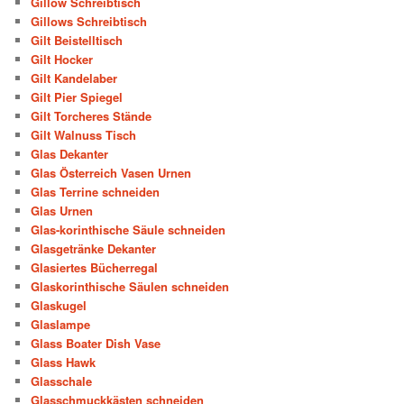
Gillow Schreibtisch
Gillows Schreibtisch
Gilt Beistelltisch
Gilt Hocker
Gilt Kandelaber
Gilt Pier Spiegel
Gilt Torcheres Stände
Gilt Walnuss Tisch
Glas Dekanter
Glas Österreich Vasen Urnen
Glas Terrine schneiden
Glas Urnen
Glas-korinthische Säule schneiden
Glasgetränke Dekanter
Glasiertes Bücherregal
Glaskorinthische Säulen schneiden
Glaskugel
Glaslampe
Glass Boater Dish Vase
Glass Hawk
Glasschale
Glasschmuckkästen schneiden