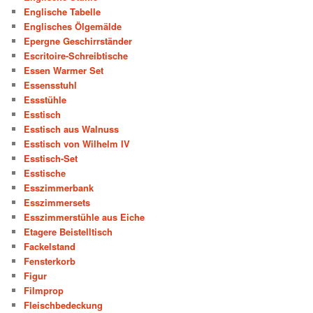
Englische Tabelle
Englisches Ölgemälde
Epergne Geschirrständer
Escritoire-Schreibtische
Essen Warmer Set
Essensstuhl
Essstühle
Esstisch
Esstisch aus Walnuss
Esstisch von Wilhelm IV
Esstisch-Set
Esstische
Esszimmerbank
Esszimmersets
Esszimmerstühle aus Eiche
Etagere Beistelltisch
Fackelstand
Fensterkorb
Figur
Filmprop
Fleischbedeckung