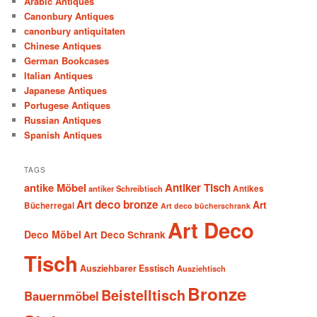
Arabic Antiques
Canonbury Antiques
canonbury antiquitaten
Chinese Antiques
German Bookcases
Italian Antiques
Japanese Antiques
Portugese Antiques
Russian Antiques
Spanish Antiques
TAGS
antike Möbel
Antiker Tisch
antiker Schreibtisch
Antikes
Art deco bronze
Art
Bücherregal
Art deco bücherschrank
Art Deco
Deco Möbel
Art Deco Schrank
Tisch
Ausziehbarer Esstisch
Ausziehtisch
Bronze
Beistelltisch
Bauernmöbel