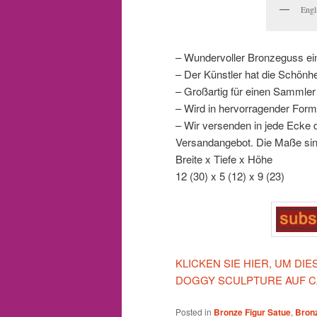
Engl
– Wundervoller Bronzeguss ei
– Der Künstler hat die Schönh
– Großartig für einen Sammler
– Wird in hervorragender Form
– Wir versenden in jede Ecke d
Versandangebot. Die Maße sin
Breite x Tiefe x Höhe
12 (30) x 5 (12) x 9 (23)
KLICKEN SIE HIER, UM DI
DOGGY SCULPTURE AUF C
Posted in
Bronze Figur Satue
,
Bron