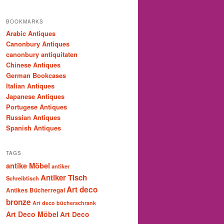
BOOKMARKS
Arabic Antiques
Canonbury Antiques
canonbury antiquitaten
Chinese Antiques
German Bookcases
Italian Antiques
Japanese Antiques
Portugese Antiques
Russian Antiques
Spanish Antiques
TAGS
antike Möbel
antiker
Antiker Tisch
Schreibtisch
Art deco
Antikes Bücherregal
bronze
Art deco bücherschrank
Art Deco Möbel
Art Deco