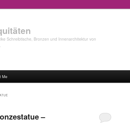
quitäten
ke Schreibtische, Bronzen und Innenarchitektur von
…
t Me
ATUE
onzestatue –