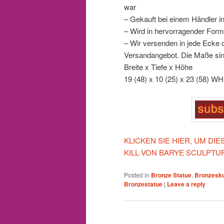
war
– Gekauft bei einem Händler i
– Wird in hervorragender Form
– Wir versenden in jede Ecke d
Versandangebot. Die Maße sin
Breite x Tiefe x Höhe
19 (48) x 10 (25) x 23 (58) WH
KLICKEN SIE HIER, UM D
KILL VON BARYE SCULPTU
Posted in
Bronze Statue
,
Bronzesku
Bronzestatue
|
Leave a reply