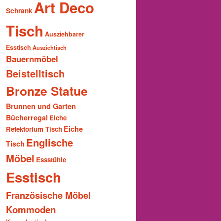
Art Deco
Schrank
Tisch
Ausziehbarer
Esstisch
Ausziehtisch
Bauernmöbel
Beistelltisch
Bronze Statue
Brunnen und Garten
Bücherregal
Eiche
Eiche
Refektorium Tisch
Englische
Tisch
Möbel
Essstühle
Esstisch
Französische Möbel
Kommoden