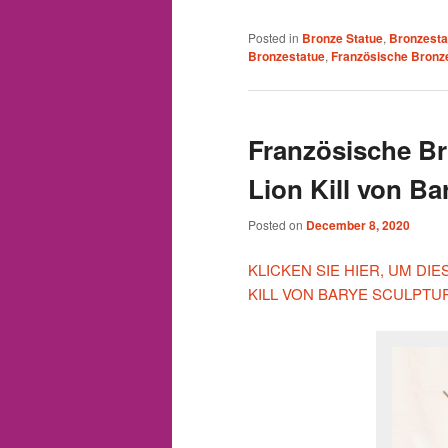
Posted in
Bronze Statue
,
Bronzesta
Bronzestatue
,
Französische Bronz
Französische B
Lion Kill von Ba
Posted on
December 8, 2020
KLICKEN SIE HIER, UM D
KILL VON BARYE SCULPTU