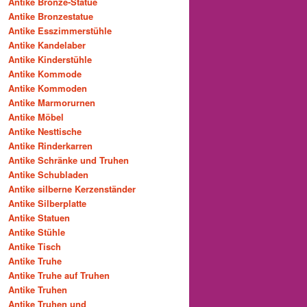
Antike Bronze-Statue
Antike Bronzestatue
Antike Esszimmerstühle
Antike Kandelaber
Antike Kinderstühle
Antike Kommode
Antike Kommoden
Antike Marmorurnen
Antike Möbel
Antike Nesttische
Antike Rinderkarren
Antike Schränke und Truhen
Antike Schubladen
Antike silberne Kerzenständer
Antike Silberplatte
Antike Statuen
Antike Stühle
Antike Tisch
Antike Truhe
Antike Truhe auf Truhen
Antike Truhen
Antike Truhen und