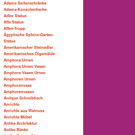
Adams Seitenschränke
Adams-Konsolentische
Adler Statue
Affe Statue
Affen-Trupp
Ägyptische Sphinx-Garten-
Statue
Amerikanischer Steinadler
Amerikanisches Ölgemälde
Amphora Urnen
Amphora Urnen Vasen
Amphora Vasen Urnen
Amphoren Urnen
Amphorenvase
Amphorenvasen
Anitque Schreibtisch
Anrichte
Anrichte aus Walnuss
Anrichte Möbel
Antike Architektur
Antike Bänke