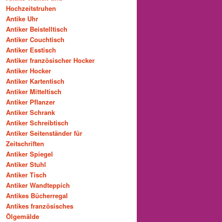
Hochzeitstruhen
Antike Uhr
Antiker Beistelltisch
Antiker Couchtisch
Antiker Esstisch
Antiker französischer Hocker
Antiker Hocker
Antiker Kartentisch
Antiker Mitteltisch
Antiker Pflanzer
Antiker Schrank
Antiker Schreibtisch
Antiker Seitenständer für
Zeitschriften
Antiker Spiegel
Antiker Stuhl
Antiker Tisch
Antiker Wandteppich
Antikes Bücherregal
Antikes französisches
Ölgemälde