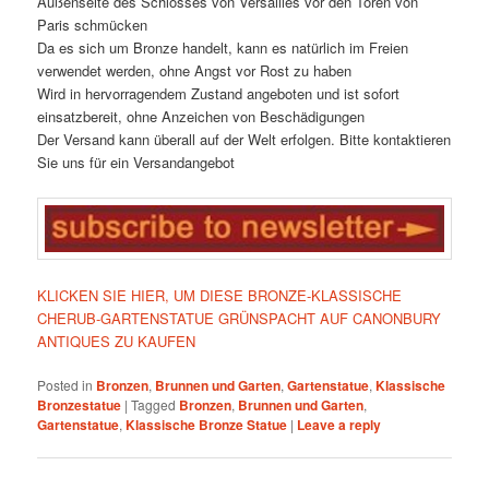
Außenseite des Schlosses von Versailles vor den Toren von
Paris schmücken
Da es sich um Bronze handelt, kann es natürlich im Freien
verwendet werden, ohne Angst vor Rost zu haben
Wird in hervorragendem Zustand angeboten und ist sofort
einsatzbereit, ohne Anzeichen von Beschädigungen
Der Versand kann überall auf der Welt erfolgen. Bitte kontaktieren
Sie uns für ein Versandangebot
KLICKEN SIE HIER, UM DIESE BRONZE-KLASSISCHE
CHERUB-GARTENSTATUE GRÜNSPACHT AUF CANONBURY
ANTIQUES ZU KAUFEN
Posted in
Bronzen
,
Brunnen und Garten
,
Gartenstatue
,
Klassische
Bronzestatue
|
Tagged
Bronzen
,
Brunnen und Garten
,
Gartenstatue
,
Klassische Bronze Statue
|
Leave a reply