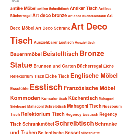
TAGS
antike Möbel
Antiker Tisch
antiker Schreibtisch
Antikes
Art deco bronze
Art
Bücherregal
Art deco bücherschrank
Art Deco
Deco Möbel
Art Deco Schrank
Tisch
Ausziehbarer Esstisch
Ausziehtisch
Bronze
Beistelltisch
Bauernmöbel
Statue
Brunnen und Garten
Bücherregal
Eiche
Englische Möbel
Eiche Tisch
Refektorium Tisch
Esstisch
Französische Möbel
Essstühle
Kommoden
Küchentisch
Konsolentisch
Mahagoni-
Mahagoni Tisch
Nussbaum
Sideboard
Mahagoni Schreibtisch
Refektorium Tisch
Regency
Tisch
Regency Esstisch
Schreibtisch
Schränke
Schrankmöbel
Tisch
und Truhen
Sessel
Seitentische
silberplatte