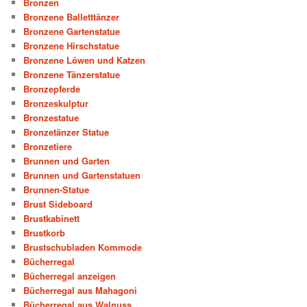
Bronzen
Bronzene Balletttänzer
Bronzene Gartenstatue
Bronzene Hirschstatue
Bronzene Löwen und Katzen
Bronzene Tänzerstatue
Bronzepferde
Bronzeskulptur
Bronzestatue
Bronzetänzer Statue
Bronzetiere
Brunnen und Garten
Brunnen und Gartenstatuen
Brunnen-Statue
Brust Sideboard
Brustkabinett
Brustkorb
Brustschubladen Kommode
Bücherregal
Bücherregal anzeigen
Bücherregal aus Mahagoni
Bücherregal aus Walnuss