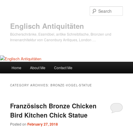
Sear
Englisch Antiquitäten
Bücherschränke, Essmöbel, antike Schreibtische, Bronzen und
Innenarchitektur von Canonbury Antiques, London …
Main
Home
About Me
Contact Me
Skip
Skip
menu
to
to
CATEGORY ARCHIVES:
BRONZE-VOGEL-STATUE
primary
secondary
Französisch Bronze Chicken
content
content
Bird Kitchen Chick Statue
Posted on
February 27, 2018