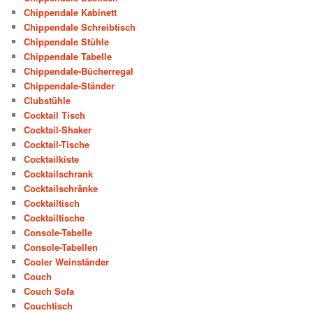
Chippendale Kabinett
Chippendale Schreibtisch
Chippendale Stühle
Chippendale Tabelle
Chippendale-Bücherregal
Chippendale-Ständer
Clubstühle
Cocktail Tisch
Cocktail-Shaker
Cocktail-Tische
Cocktailkiste
Cocktailschrank
Cocktailschränke
Cocktailtisch
Cocktailtische
Console-Tabelle
Console-Tabellen
Cooler Weinständer
Couch
Couch Sofa
Couchtisch