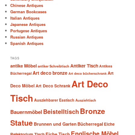
Chinese Antiques
German Bookcases
Italian Antiques
Japanese Antiques
Portugese Antiques
Russian Antiques
Spanish Antiques
TAGS
antike Möbel
Antiker Tisch
antiker Schreibtisch
Antikes
Art deco bronze
Art
Bücherregal
Art deco bücherschrank
Art Deco
Deco Möbel
Art Deco Schrank
Tisch
Ausziehbarer Esstisch
Ausziehtisch
Bronze
Beistelltisch
Bauernmöbel
Statue
Brunnen und Garten
Bücherregal
Eiche
Englische Möbel
Eiche Tisch
Refektorium Tisch