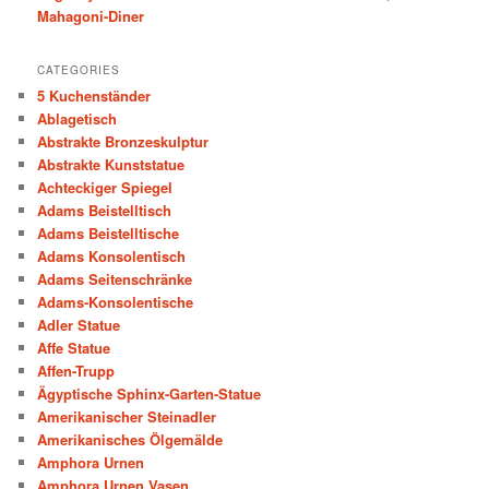
Mahagoni-Diner
CATEGORIES
5 Kuchenständer
Ablagetisch
Abstrakte Bronzeskulptur
Abstrakte Kunststatue
Achteckiger Spiegel
Adams Beistelltisch
Adams Beistelltische
Adams Konsolentisch
Adams Seitenschränke
Adams-Konsolentische
Adler Statue
Affe Statue
Affen-Trupp
Ägyptische Sphinx-Garten-Statue
Amerikanischer Steinadler
Amerikanisches Ölgemälde
Amphora Urnen
Amphora Urnen Vasen