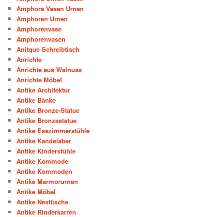
Amphora Vasen Urnen
Amphoren Urnen
Amphorenvase
Amphorenvasen
Anitque Schreibtisch
Anrichte
Anrichte aus Walnuss
Anrichte Möbel
Antike Architektur
Antike Bänke
Antike Bronze-Statue
Antike Bronzestatue
Antike Esszimmerstühle
Antike Kandelaber
Antike Kinderstühle
Antike Kommode
Antike Kommoden
Antike Marmorurnen
Antike Möbel
Antike Nesttische
Antike Rinderkarren