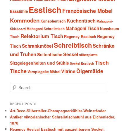
Esstisch
Französische Möbel
Essstühle
Kommoden
Küchentisch
Konsolentisch
Mahagoni-
Mahagoni Tisch
Nussbaum
Sideboard
Mahagoni Schreibtisch
Refektorium Tisch
Regency
Tisch
Regency Esstisch
Schreibtisch
Schränke
Schrankmöbel
Tisch
und Truhen
Sessel
Seitentische
silberplatte
Tisch
Sitzgelegenheiten und Stühle
Sockel Esstisch
Tische
Ölgemälde
Vitrine
Verspiegelte Möbel
S
e
a
r
RECENT POSTS
c
Art-Deco-Silberteller-Champagnerkühler-Weinständer
h
Antiker viktorianischer Schreibtischstuhl aus Eichenleder,
1870
Regency Revival Esstisch mit ausziehbarem Sockel,