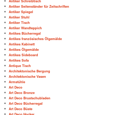
Antiker Schreibtisch
Antiker Seitenständer für Zeitschriften
Antiker Spiegel
Antiker Stuhl
Antiker Tisch
Antiker Wandteppich
Antikes Bücherregal
Antikes französisches Ölgemälde
Antikes Kabinett
Antikes Ölgemälde
Antikes Sideboard
Antikes Sofa
Antique Tisch
Architektonische Bergung
Architektonische Vasen
Armstühle
Art Deco
Art Deco Bronze
Art Deco Brustschubladen
Art Deco Bücherregal
Art Deco Büste
Art Deco Hocker