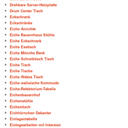
Drehbare Server-Heizplatte
Drum Center Tisch
Eckschrank
Eckschränke
Eiche Anrichte
Eiche Bauernhaus Stühle
Eiche Eckschrank
Eiche Esstisch
Eiche Mönche Bank
Eiche Schreibtisch Tisch
Eiche Tisch
Eiche Tische
Eiche Wakes Tisch
Eiche walisische Kommode
Eiche-Refektorium-Tabelle
Eichenbauernhof
Eichenstühle
Eichentisch
Eichhörnchen Dekanter
Einlagentabelle
Einlegearbeiten mit Intarsien