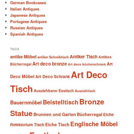
German Bookcases
Italian Antiques
Japanese Antiques
Portugese Antiques
Russian Antiques
Spanish Antiques
TAGS
antike Möbel
Antiker Tisch
antiker Schreibtisch
Antikes
Art deco bronze
Art
Bücherregal
Art deco bücherschrank
Art Deco
Deco Möbel
Art Deco Schrank
Tisch
Ausziehbarer Esstisch
Ausziehtisch
Bronze
Beistelltisch
Bauernmöbel
Statue
Brunnen und Garten
Bücherregal
Eiche
Englische Möbel
Eiche Tisch
Refektorium Tisch