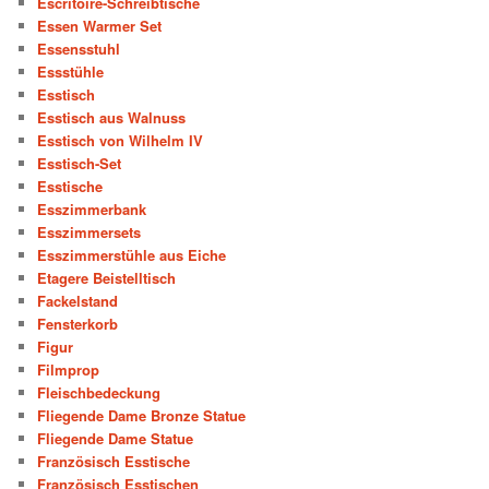
Escritoire-Schreibtische
Essen Warmer Set
Essensstuhl
Essstühle
Esstisch
Esstisch aus Walnuss
Esstisch von Wilhelm IV
Esstisch-Set
Esstische
Esszimmerbank
Esszimmersets
Esszimmerstühle aus Eiche
Etagere Beistelltisch
Fackelstand
Fensterkorb
Figur
Filmprop
Fleischbedeckung
Fliegende Dame Bronze Statue
Fliegende Dame Statue
Französisch Esstische
Französisch Esstischen