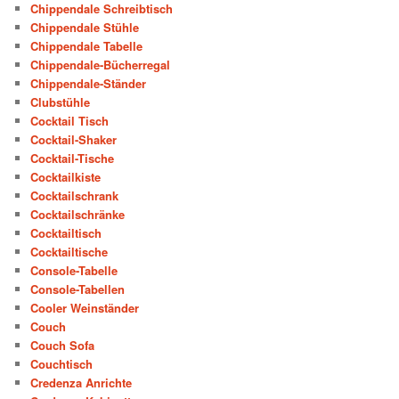
Chippendale Schreibtisch
Chippendale Stühle
Chippendale Tabelle
Chippendale-Bücherregal
Chippendale-Ständer
Clubstühle
Cocktail Tisch
Cocktail-Shaker
Cocktail-Tische
Cocktailkiste
Cocktailschrank
Cocktailschränke
Cocktailtisch
Cocktailtische
Console-Tabelle
Console-Tabellen
Cooler Weinständer
Couch
Couch Sofa
Couchtisch
Credenza Anrichte