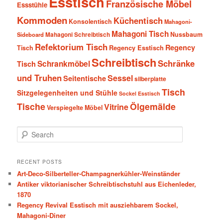
Esstisch
Französische Möbel
Essstühle
Kommoden
Küchentisch
Konsolentisch
Mahagoni-
Mahagoni Tisch
Nussbaum
Sideboard
Mahagoni Schreibtisch
Refektorium Tisch
Regency
Tisch
Regency Esstisch
Schreibtisch
Schränke
Schrankmöbel
Tisch
und Truhen
Sessel
Seitentische
silberplatte
Tisch
Sitzgelegenheiten und Stühle
Sockel Esstisch
Tische
Ölgemälde
Vitrine
Verspiegelte Möbel
S
e
a
r
RECENT POSTS
c
Art-Deco-Silberteller-Champagnerkühler-Weinständer
h
Antiker viktorianischer Schreibtischstuhl aus Eichenleder,
1870
Regency Revival Esstisch mit ausziehbarem Sockel,
Mahagoni-Diner