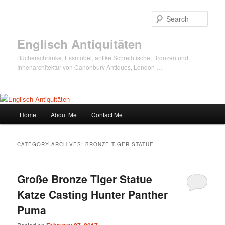
Sear
Englisch Antiquitäten
Bücherschränke, Essmöbel, antike Schreibtische, Bronzen und
Innenarchitektur von Canonbury Antiques, London …
Main
Home
About Me
Contact Me
Skip
Skip
menu
to
to
CATEGORY ARCHIVES:
BRONZE TIGER-STATUE
primary
secondary
Große Bronze Tiger Statue
content
content
Katze Casting Hunter Panther
Puma