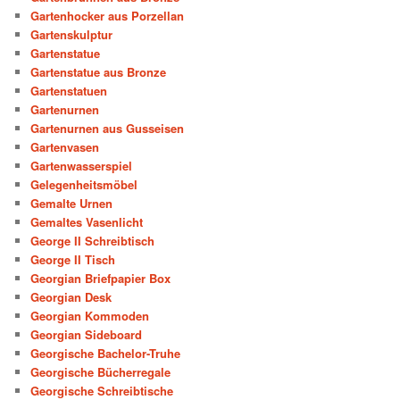
Gartenhocker aus Porzellan
Gartenskulptur
Gartenstatue
Gartenstatue aus Bronze
Gartenstatuen
Gartenurnen
Gartenurnen aus Gusseisen
Gartenvasen
Gartenwasserspiel
Gelegenheitsmöbel
Gemalte Urnen
Gemaltes Vasenlicht
George II Schreibtisch
George II Tisch
Georgian Briefpapier Box
Georgian Desk
Georgian Kommoden
Georgian Sideboard
Georgische Bachelor-Truhe
Georgische Bücherregale
Georgische Schreibtische