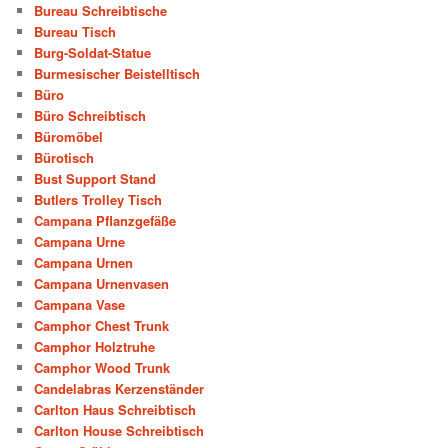
Bureau Schreibtische
Bureau Tisch
Burg-Soldat-Statue
Burmesischer Beistelltisch
Büro
Büro Schreibtisch
Büromöbel
Bürotisch
Bust Support Stand
Butlers Trolley Tisch
Campana Pflanzgefäße
Campana Urne
Campana Urnen
Campana Urnenvasen
Campana Vase
Camphor Chest Trunk
Camphor Holztruhe
Camphor Wood Trunk
Candelabras Kerzenständer
Carlton Haus Schreibtisch
Carlton House Schreibtisch