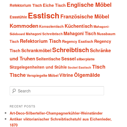
Englische Möbel
Eiche Tisch
Refektorium Tisch
Esstisch
Französische Möbel
Essstühle
Kommoden
Küchentisch
Konsolentisch
Mahagoni-
Mahagoni Tisch
Nussbaum
Sideboard
Mahagoni Schreibtisch
Refektorium Tisch
Regency
Tisch
Regency Esstisch
Schreibtisch
Schränke
Schrankmöbel
Tisch
und Truhen
Sessel
Seitentische
silberplatte
Tisch
Sitzgelegenheiten und Stühle
Sockel Esstisch
Tische
Ölgemälde
Vitrine
Verspiegelte Möbel
S
e
a
r
RECENT POSTS
c
Art-Deco-Silberteller-Champagnerkühler-Weinständer
h
Antiker viktorianischer Schreibtischstuhl aus Eichenleder,
1870