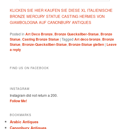
KLICKEN SIE HIER KAUFEN SIE DIESE XL ITALIENISCHE
BRONZE MERCURY STATUE CASTING HERMES VON
GIAMBOLOGNA AUF CANONBURY ANTIQUES
Posted in
Art Deco Bronze
,
Bronze Quecksilber-Statue
,
Bronze
Statue
,
Casting Bronze Statue
|
Tagged
Art deco bronze
,
Bronze
Statue
,
Bronze-Quecksilber-Statue
,
Bronze-Statue gießen
|
Leave
a reply
FIND US ON FACEBOOK
INSTAGRAM
Instagram did not return a 200.
Follow Me!
BOOKMARKS
Arabic Antiques
Canonbury Antiques