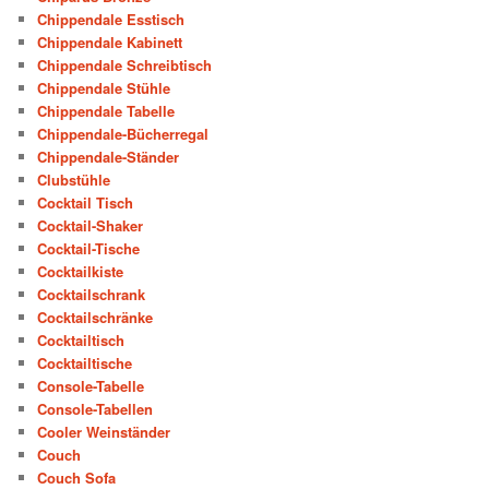
Chippendale Esstisch
Chippendale Kabinett
Chippendale Schreibtisch
Chippendale Stühle
Chippendale Tabelle
Chippendale-Bücherregal
Chippendale-Ständer
Clubstühle
Cocktail Tisch
Cocktail-Shaker
Cocktail-Tische
Cocktailkiste
Cocktailschrank
Cocktailschränke
Cocktailtisch
Cocktailtische
Console-Tabelle
Console-Tabellen
Cooler Weinständer
Couch
Couch Sofa