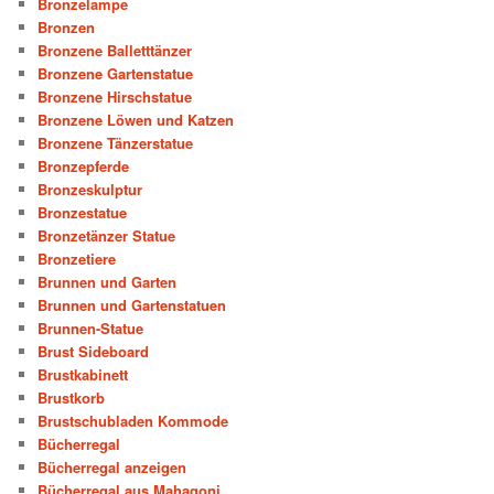
Bronzelampe
Bronzen
Bronzene Balletttänzer
Bronzene Gartenstatue
Bronzene Hirschstatue
Bronzene Löwen und Katzen
Bronzene Tänzerstatue
Bronzepferde
Bronzeskulptur
Bronzestatue
Bronzetänzer Statue
Bronzetiere
Brunnen und Garten
Brunnen und Gartenstatuen
Brunnen-Statue
Brust Sideboard
Brustkabinett
Brustkorb
Brustschubladen Kommode
Bücherregal
Bücherregal anzeigen
Bücherregal aus Mahagoni