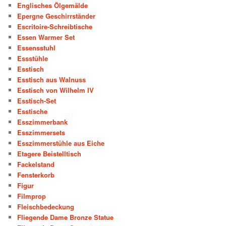
Englisches Ölgemälde
Epergne Geschirrständer
Escritoire-Schreibtische
Essen Warmer Set
Essensstuhl
Essstühle
Esstisch
Esstisch aus Walnuss
Esstisch von Wilhelm IV
Esstisch-Set
Esstische
Esszimmerbank
Esszimmersets
Esszimmerstühle aus Eiche
Etagere Beistelltisch
Fackelstand
Fensterkorb
Figur
Filmprop
Fleischbedeckung
Fliegende Dame Bronze Statue