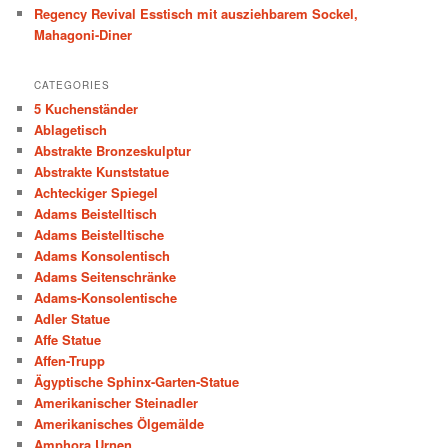
Regency Revival Esstisch mit ausziehbarem Sockel,
Mahagoni-Diner
CATEGORIES
5 Kuchenständer
Ablagetisch
Abstrakte Bronzeskulptur
Abstrakte Kunststatue
Achteckiger Spiegel
Adams Beistelltisch
Adams Beistelltische
Adams Konsolentisch
Adams Seitenschränke
Adams-Konsolentische
Adler Statue
Affe Statue
Affen-Trupp
Ägyptische Sphinx-Garten-Statue
Amerikanischer Steinadler
Amerikanisches Ölgemälde
Amphora Urnen