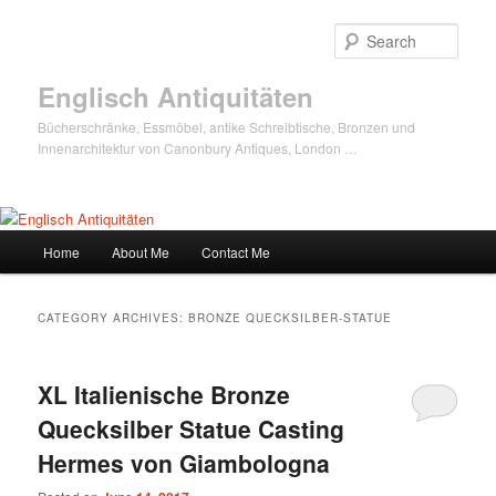
Sear
Englisch Antiquitäten
Bücherschränke, Essmöbel, antike Schreibtische, Bronzen und
Innenarchitektur von Canonbury Antiques, London …
Main
Home
About Me
Contact Me
Skip
Skip
menu
to
to
CATEGORY ARCHIVES:
BRONZE QUECKSILBER-STATUE
primary
secondary
XL Italienische Bronze
content
content
Quecksilber Statue Casting
Hermes von Giambologna