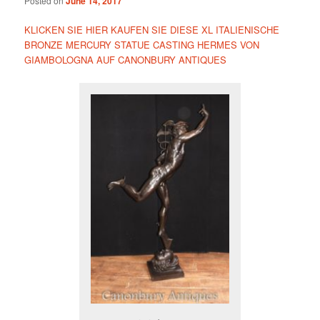
Posted on
June 14, 2017
KLICKEN SIE HIER KAUFEN SIE DIESE XL ITALIENISCHE
BRONZE MERCURY STATUE CASTING HERMES VON
GIAMBOLOGNA AUF CANONBURY ANTIQUES