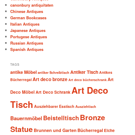
canonbury antiquitaten
Chinese Antiques
German Bookcases
Italian Antiques
Japanese Antiques
Portugese Antiques
Russian Antiques
Spanish Antiques
TAGS
antike Möbel
Antiker Tisch
antiker Schreibtisch
Antikes
Art deco bronze
Art
Bücherregal
Art deco bücherschrank
Art Deco
Deco Möbel
Art Deco Schrank
Tisch
Ausziehbarer Esstisch
Ausziehtisch
Bronze
Beistelltisch
Bauernmöbel
Statue
Brunnen und Garten
Bücherregal
Eiche