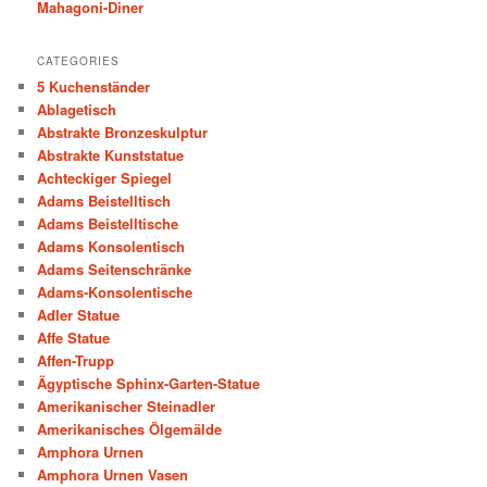
Mahagoni-Diner
CATEGORIES
5 Kuchenständer
Ablagetisch
Abstrakte Bronzeskulptur
Abstrakte Kunststatue
Achteckiger Spiegel
Adams Beistelltisch
Adams Beistelltische
Adams Konsolentisch
Adams Seitenschränke
Adams-Konsolentische
Adler Statue
Affe Statue
Affen-Trupp
Ägyptische Sphinx-Garten-Statue
Amerikanischer Steinadler
Amerikanisches Ölgemälde
Amphora Urnen
Amphora Urnen Vasen