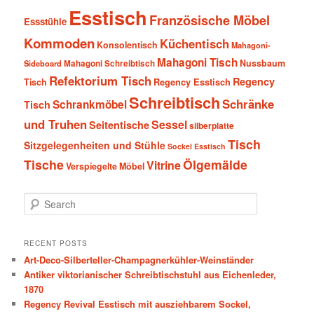
Esstisch
Französische Möbel
Essstühle
Kommoden
Küchentisch
Konsolentisch
Mahagoni-
Mahagoni Tisch
Nussbaum
Sideboard
Mahagoni Schreibtisch
Refektorium Tisch
Regency
Tisch
Regency Esstisch
Schreibtisch
Schränke
Schrankmöbel
Tisch
und Truhen
Sessel
Seitentische
silberplatte
Tisch
Sitzgelegenheiten und Stühle
Sockel Esstisch
Tische
Ölgemälde
Vitrine
Verspiegelte Möbel
S
e
a
r
RECENT POSTS
c
Art-Deco-Silberteller-Champagnerkühler-Weinständer
h
Antiker viktorianischer Schreibtischstuhl aus Eichenleder,
1870
Regency Revival Esstisch mit ausziehbarem Sockel,