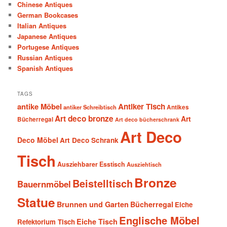
Chinese Antiques
German Bookcases
Italian Antiques
Japanese Antiques
Portugese Antiques
Russian Antiques
Spanish Antiques
TAGS
antike Möbel
Antiker Tisch
antiker Schreibtisch
Antikes
Art deco bronze
Art
Bücherregal
Art deco bücherschrank
Art Deco
Deco Möbel
Art Deco Schrank
Tisch
Ausziehbarer Esstisch
Ausziehtisch
Bronze
Beistelltisch
Bauernmöbel
Statue
Brunnen und Garten
Bücherregal
Eiche
Englische Möbel
Eiche Tisch
Refektorium Tisch