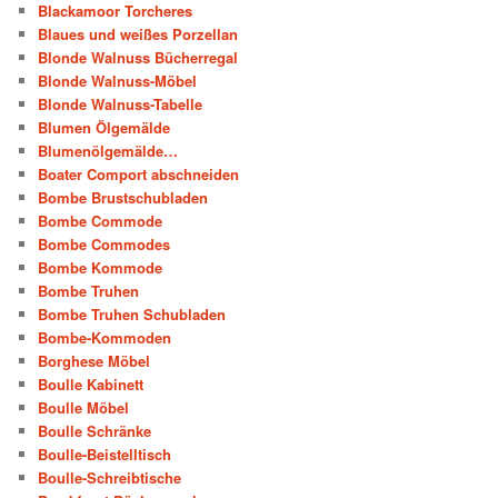
Blackamoor Torcheres
Blaues und weißes Porzellan
Blonde Walnuss Bücherregal
Blonde Walnuss-Möbel
Blonde Walnuss-Tabelle
Blumen Ölgemälde
Blumenölgemälde…
Boater Comport abschneiden
Bombe Brustschubladen
Bombe Commode
Bombe Commodes
Bombe Kommode
Bombe Truhen
Bombe Truhen Schubladen
Bombe-Kommoden
Borghese Möbel
Boulle Kabinett
Boulle Möbel
Boulle Schränke
Boulle-Beistelltisch
Boulle-Schreibtische