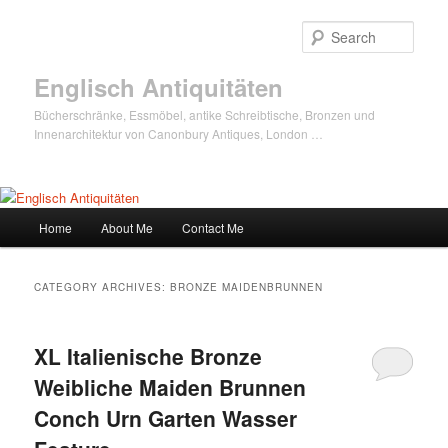
Sear
Englisch Antiquitäten
Bücherschränke, Essmöbel, antike Schreibtische, Bronzen und
Innenarchitektur von Canonbury Antiques, London …
Main
Home
About Me
Contact Me
Skip
Skip
menu
to
to
CATEGORY ARCHIVES:
BRONZE MAIDENBRUNNEN
primary
secondary
XL Italienische Bronze
content
content
Weibliche Maiden Brunnen
Conch Urn Garten Wasser