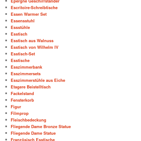
Epergne Geschirrständer
Escritoire-Schreibtische
Essen Warmer Set
Essensstuhl
Essstühle
Esstisch
Esstisch aus Walnuss
Esstisch von Wilhelm IV
Esstisch-Set
Esstische
Esszimmerbank
Esszimmersets
Esszimmerstühle aus Eiche
Etagere Beistelltisch
Fackelstand
Fensterkorb
Figur
Filmprop
Fleischbedeckung
Fliegende Dame Bronze Statue
Fliegende Dame Statue
Französisch Esstische