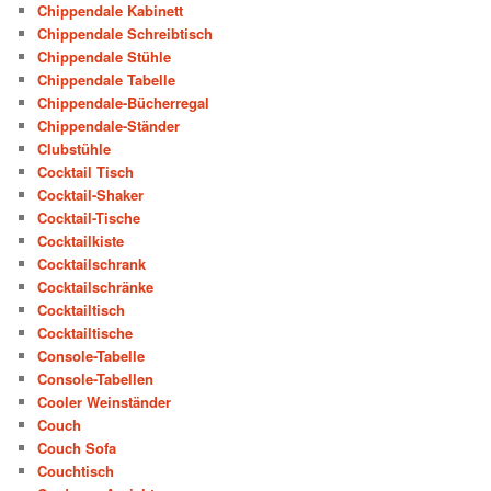
Chippendale Kabinett
Chippendale Schreibtisch
Chippendale Stühle
Chippendale Tabelle
Chippendale-Bücherregal
Chippendale-Ständer
Clubstühle
Cocktail Tisch
Cocktail-Shaker
Cocktail-Tische
Cocktailkiste
Cocktailschrank
Cocktailschränke
Cocktailtisch
Cocktailtische
Console-Tabelle
Console-Tabellen
Cooler Weinständer
Couch
Couch Sofa
Couchtisch