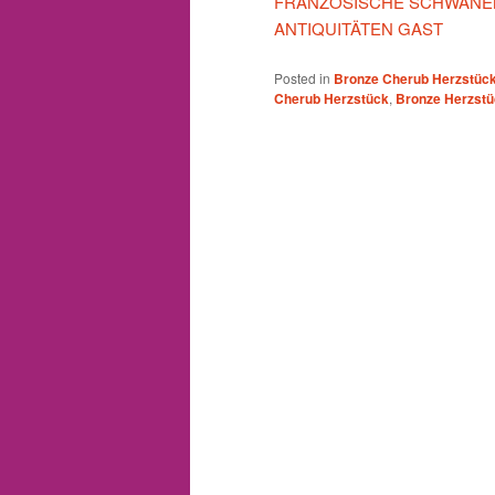
FRANZÖSISCHE SCHWANEN
ANTIQUITÄTEN GAST
Posted in
Bronze Cherub Herzstüc
Cherub Herzstück
,
Bronze Herzst