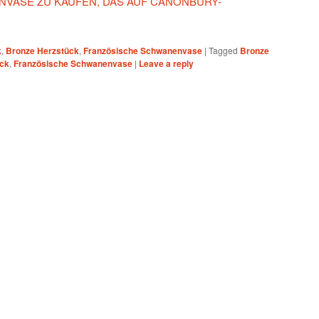
VASE ZU KAUFEN, DAS AUF CANONBURY-
k
,
Bronze Herzstück
,
Französische Schwanenvase
|
Tagged
Bronze
ück
,
Französische Schwanenvase
|
Leave a reply