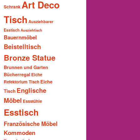
Art Deco
Schrank
Tisch
Ausziehbarer
Esstisch
Ausziehtisch
Bauernmöbel
Beistelltisch
Bronze Statue
Brunnen und Garten
Bücherregal
Eiche
Eiche
Refektorium Tisch
Englische
Tisch
Möbel
Essstühle
Esstisch
Französische Möbel
Kommoden