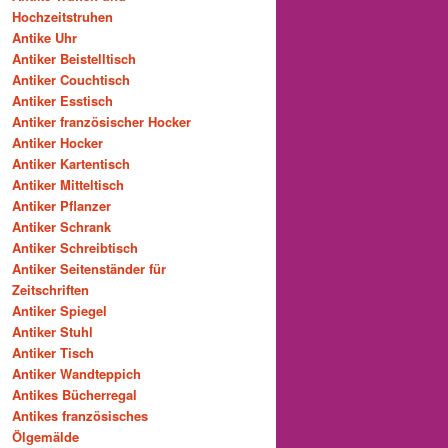
Hochzeitstruhen
Antike Uhr
Antiker Beistelltisch
Antiker Couchtisch
Antiker Esstisch
Antiker französischer Hocker
Antiker Hocker
Antiker Kartentisch
Antiker Mitteltisch
Antiker Pflanzer
Antiker Schrank
Antiker Schreibtisch
Antiker Seitenständer für
Zeitschriften
Antiker Spiegel
Antiker Stuhl
Antiker Tisch
Antiker Wandteppich
Antikes Bücherregal
Antikes französisches
Ölgemälde