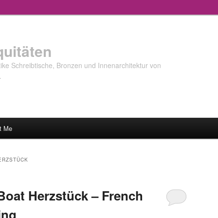
quitäten
ke Schreibtische, Bronzen und Innenarchitektur von
…
t Me
ERZSTÜCK
Boat Herzstück – French
ing