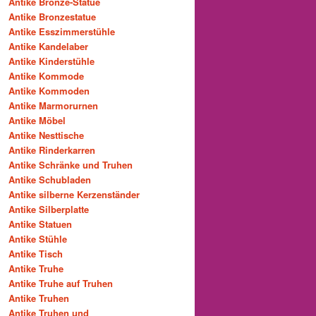
Antike Bronze-Statue
Antike Bronzestatue
Antike Esszimmerstühle
Antike Kandelaber
Antike Kinderstühle
Antike Kommode
Antike Kommoden
Antike Marmorurnen
Antike Möbel
Antike Nesttische
Antike Rinderkarren
Antike Schränke und Truhen
Antike Schubladen
Antike silberne Kerzenständer
Antike Silberplatte
Antike Statuen
Antike Stühle
Antike Tisch
Antike Truhe
Antike Truhe auf Truhen
Antike Truhen
Antike Truhen und