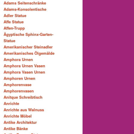
Adams Seitenschränke
Adams-Konsolentische
Adler Statue
Affe Statue
Affen-Trupp
Ägyptische Sphinx-Garten-
Statue
Amerikanischer Steinadler
Amerikanisches Ölgemälde
Amphora Urnen
Amphora Urnen Vasen
Amphora Vasen Urnen
Amphoren Urnen
Amphorenvase
Amphorenvasen
Anitque Schreibtisch
Anrichte
Anrichte aus Walnuss
Anrichte Möbel
Antike Architektur
Antike Bänke