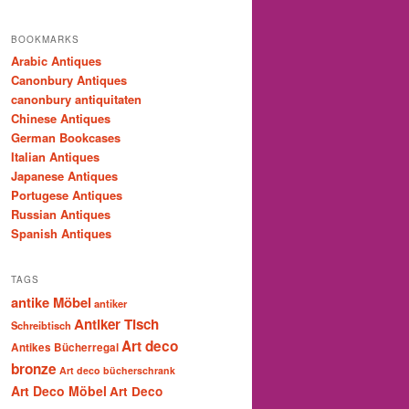
BOOKMARKS
Arabic Antiques
Canonbury Antiques
canonbury antiquitaten
Chinese Antiques
German Bookcases
Italian Antiques
Japanese Antiques
Portugese Antiques
Russian Antiques
Spanish Antiques
TAGS
antike Möbel
antiker
Antiker Tisch
Schreibtisch
Art deco
Antikes Bücherregal
bronze
Art deco bücherschrank
Art Deco Möbel
Art Deco