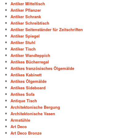
Antiker Mitteltisch
Antiker Pflanzer
Antiker Schrank
Antiker Schreibtisch
Antiker Seitenständer für Zeitschriften
Antiker Spiegel
Antiker Stuhl
Antiker Tisch
Antiker Wandteppich
Antikes Bücherregal
Antikes französisches Ölgemälde
Antikes Kabinett
Antikes Ölgemälde
Antikes Sideboard
Antikes Sofa
Antique Tisch
Architektonische Bergung
Architektonische Vasen
Armstühle
Art Deco
Art Deco Bronze