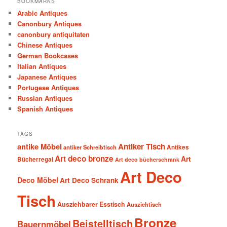
BOOKMARKS
Arabic Antiques
Canonbury Antiques
canonbury antiquitaten
Chinese Antiques
German Bookcases
Italian Antiques
Japanese Antiques
Portugese Antiques
Russian Antiques
Spanish Antiques
TAGS
antike Möbel
Antiker Tisch
antiker Schreibtisch
Antikes
Art deco bronze
Art
Bücherregal
Art deco bücherschrank
Art Deco
Deco Möbel
Art Deco Schrank
Tisch
Ausziehbarer Esstisch
Ausziehtisch
Bronze
Beistelltisch
Bauernmöbel