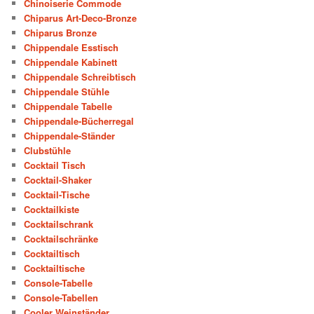
Chinoiserie Commode
Chiparus Art-Deco-Bronze
Chiparus Bronze
Chippendale Esstisch
Chippendale Kabinett
Chippendale Schreibtisch
Chippendale Stühle
Chippendale Tabelle
Chippendale-Bücherregal
Chippendale-Ständer
Clubstühle
Cocktail Tisch
Cocktail-Shaker
Cocktail-Tische
Cocktailkiste
Cocktailschrank
Cocktailschränke
Cocktailtisch
Cocktailtische
Console-Tabelle
Console-Tabellen
Cooler Weinständer