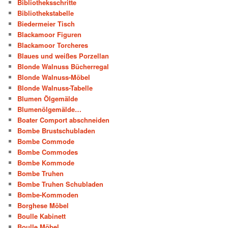
Bibliotheksschritte
Bibliothekstabelle
Biedermeier Tisch
Blackamoor Figuren
Blackamoor Torcheres
Blaues und weißes Porzellan
Blonde Walnuss Bücherregal
Blonde Walnuss-Möbel
Blonde Walnuss-Tabelle
Blumen Ölgemälde
Blumenölgemälde…
Boater Comport abschneiden
Bombe Brustschubladen
Bombe Commode
Bombe Commodes
Bombe Kommode
Bombe Truhen
Bombe Truhen Schubladen
Bombe-Kommoden
Borghese Möbel
Boulle Kabinett
Boulle Möbel