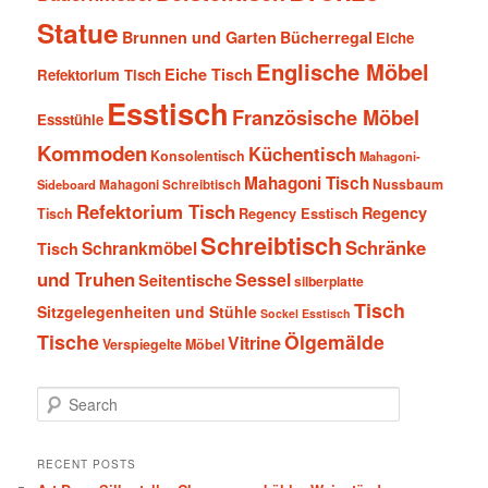
Statue
Brunnen und Garten
Bücherregal
Eiche
Englische Möbel
Eiche Tisch
Refektorium Tisch
Esstisch
Französische Möbel
Essstühle
Kommoden
Küchentisch
Konsolentisch
Mahagoni-
Mahagoni Tisch
Nussbaum
Sideboard
Mahagoni Schreibtisch
Refektorium Tisch
Regency
Tisch
Regency Esstisch
Schreibtisch
Schränke
Schrankmöbel
Tisch
und Truhen
Sessel
Seitentische
silberplatte
Tisch
Sitzgelegenheiten und Stühle
Sockel Esstisch
Tische
Ölgemälde
Vitrine
Verspiegelte Möbel
S
e
a
r
RECENT POSTS
c