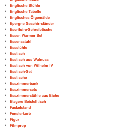
Englische Stühle
Englische Tabelle
Englisches Ölgemälde
Epergne Geschirrständer
Escritoire-Schreibtische
Essen Warmer Set
Essensstuhl
Essstühle
Esstisch
Esstisch aus Walnuss
Esstisch von Wilhelm IV
Esstisch-Set
Esstische
Esszimmerbank
Esszimmersets
Esszimmerstühle aus Eiche
Etagere Beistelltisch
Fackelstand
Fensterkorb
Figur
Filmprop