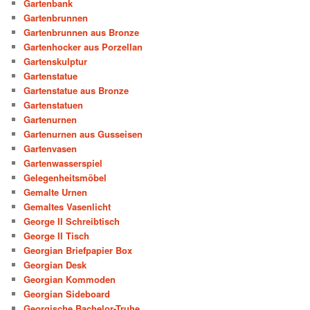
Gartenbank
Gartenbrunnen
Gartenbrunnen aus Bronze
Gartenhocker aus Porzellan
Gartenskulptur
Gartenstatue
Gartenstatue aus Bronze
Gartenstatuen
Gartenurnen
Gartenurnen aus Gusseisen
Gartenvasen
Gartenwasserspiel
Gelegenheitsmöbel
Gemalte Urnen
Gemaltes Vasenlicht
George II Schreibtisch
George II Tisch
Georgian Briefpapier Box
Georgian Desk
Georgian Kommoden
Georgian Sideboard
Georgische Bachelor-Truhe