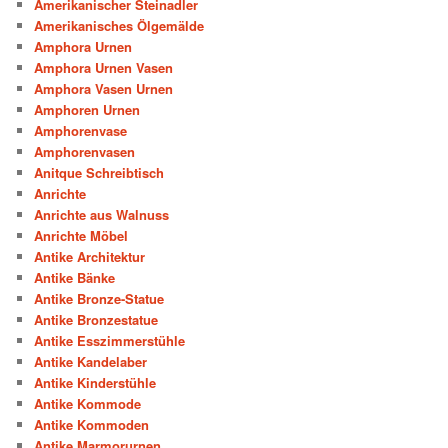
Amerikanischer Steinadler
Amerikanisches Ölgemälde
Amphora Urnen
Amphora Urnen Vasen
Amphora Vasen Urnen
Amphoren Urnen
Amphorenvase
Amphorenvasen
Anitque Schreibtisch
Anrichte
Anrichte aus Walnuss
Anrichte Möbel
Antike Architektur
Antike Bänke
Antike Bronze-Statue
Antike Bronzestatue
Antike Esszimmerstühle
Antike Kandelaber
Antike Kinderstühle
Antike Kommode
Antike Kommoden
Antike Marmorurnen