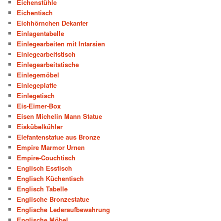
Eichenstühle
Eichentisch
Eichhörnchen Dekanter
Einlagentabelle
Einlegearbeiten mit Intarsien
Einlegearbeitstisch
Einlegearbeitstische
Einlegemöbel
Einlegeplatte
Einlegetisch
Eis-Eimer-Box
Eisen Michelin Mann Statue
Eiskübelkühler
Elefantenstatue aus Bronze
Empire Marmor Urnen
Empire-Couchtisch
Englisch Esstisch
Englisch Küchentisch
Englisch Tabelle
Englische Bronzestatue
Englische Lederaufbewahrung
Englische Möbel