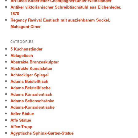
Art-Deco-Silberteller-Champagnerkühler-Weinständer
h
Antiker viktorianischer Schreibtischstuhl aus Eichenleder,
1870
Regency Revival Esstisch mit ausziehbarem Sockel,
Mahagoni-Diner
CATEGORIES
5 Kuchenständer
Ablagetisch
Abstrakte Bronzeskulptur
Abstrakte Kunststatue
Achteckiger Spiegel
Adams Beistelltisch
Adams Beistelltische
Adams Konsolentisch
Adams Seitenschränke
Adams-Konsolentische
Adler Statue
Affe Statue
Affen-Trupp
Ägyptische Sphinx-Garten-Statue