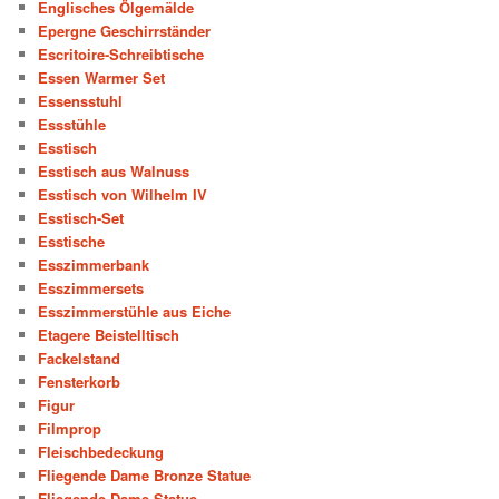
Englisches Ölgemälde
Epergne Geschirrständer
Escritoire-Schreibtische
Essen Warmer Set
Essensstuhl
Essstühle
Esstisch
Esstisch aus Walnuss
Esstisch von Wilhelm IV
Esstisch-Set
Esstische
Esszimmerbank
Esszimmersets
Esszimmerstühle aus Eiche
Etagere Beistelltisch
Fackelstand
Fensterkorb
Figur
Filmprop
Fleischbedeckung
Fliegende Dame Bronze Statue
Fliegende Dame Statue