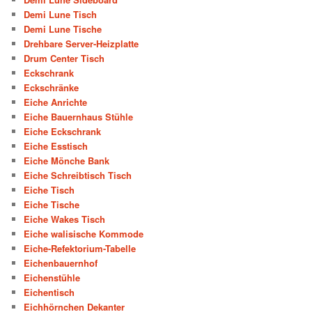
Demi Lune Tisch
Demi Lune Tische
Drehbare Server-Heizplatte
Drum Center Tisch
Eckschrank
Eckschränke
Eiche Anrichte
Eiche Bauernhaus Stühle
Eiche Eckschrank
Eiche Esstisch
Eiche Mönche Bank
Eiche Schreibtisch Tisch
Eiche Tisch
Eiche Tische
Eiche Wakes Tisch
Eiche walisische Kommode
Eiche-Refektorium-Tabelle
Eichenbauernhof
Eichenstühle
Eichentisch
Eichhörnchen Dekanter