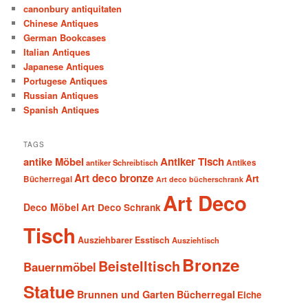
canonbury antiquitaten
Chinese Antiques
German Bookcases
Italian Antiques
Japanese Antiques
Portugese Antiques
Russian Antiques
Spanish Antiques
TAGS
antike Möbel
Antiker Tisch
antiker Schreibtisch
Antikes
Art deco bronze
Art
Bücherregal
Art deco bücherschrank
Art Deco
Deco Möbel
Art Deco Schrank
Tisch
Ausziehbarer Esstisch
Ausziehtisch
Bronze
Beistelltisch
Bauernmöbel
Statue
Brunnen und Garten
Bücherregal
Eiche