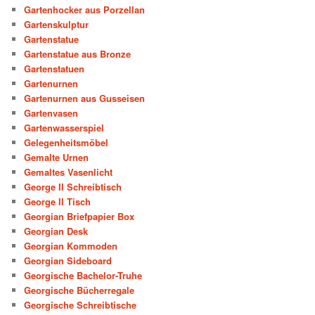
Gartenhocker aus Porzellan
Gartenskulptur
Gartenstatue
Gartenstatue aus Bronze
Gartenstatuen
Gartenurnen
Gartenurnen aus Gusseisen
Gartenvasen
Gartenwasserspiel
Gelegenheitsmöbel
Gemalte Urnen
Gemaltes Vasenlicht
George II Schreibtisch
George II Tisch
Georgian Briefpapier Box
Georgian Desk
Georgian Kommoden
Georgian Sideboard
Georgische Bachelor-Truhe
Georgische Bücherregale
Georgische Schreibtische