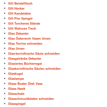
Gilt Beistelltisch
Gilt Hocker
Gilt Kandelaber
Gilt Pier Spiegel
Gilt Torcheres Stände
Gilt Walnuss Tisch
Glas Dekanter
Glas Österreich Vasen Urnen
Glas Terrine schneiden
Glas Urnen
Glas-korinthische Säule schneiden
Glasgetränke Dekanter
Glasiertes Bücherregal
Glaskorinthische Säulen schneiden
Glaskugel
Glaslampe
Glass Boater Dish Vase
Glass Hawk
Glasschale
Glasschmuckkästen schneiden
Glasspiegel