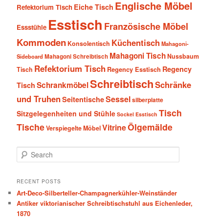
Englische Möbel
Eiche Tisch
Refektorium Tisch
Esstisch
Französische Möbel
Essstühle
Kommoden
Küchentisch
Konsolentisch
Mahagoni-
Mahagoni Tisch
Nussbaum
Sideboard
Mahagoni Schreibtisch
Refektorium Tisch
Regency
Tisch
Regency Esstisch
Schreibtisch
Schränke
Schrankmöbel
Tisch
und Truhen
Sessel
Seitentische
silberplatte
Tisch
Sitzgelegenheiten und Stühle
Sockel Esstisch
Tische
Ölgemälde
Vitrine
Verspiegelte Möbel
S
e
a
r
RECENT POSTS
c
Art-Deco-Silberteller-Champagnerkühler-Weinständer
h
Antiker viktorianischer Schreibtischstuhl aus Eichenleder,
1870