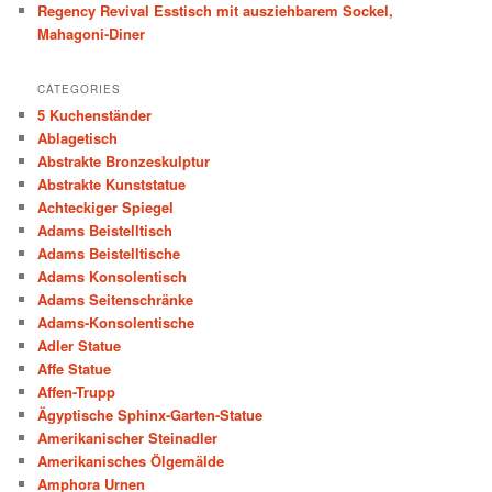
Regency Revival Esstisch mit ausziehbarem Sockel,
Mahagoni-Diner
CATEGORIES
5 Kuchenständer
Ablagetisch
Abstrakte Bronzeskulptur
Abstrakte Kunststatue
Achteckiger Spiegel
Adams Beistelltisch
Adams Beistelltische
Adams Konsolentisch
Adams Seitenschränke
Adams-Konsolentische
Adler Statue
Affe Statue
Affen-Trupp
Ägyptische Sphinx-Garten-Statue
Amerikanischer Steinadler
Amerikanisches Ölgemälde
Amphora Urnen