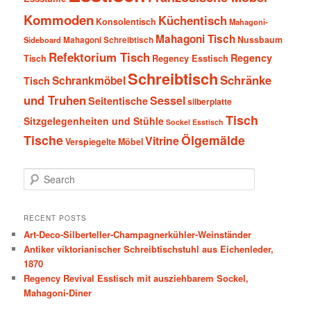
Kommoden
Küchentisch
Konsolentisch
Mahagoni-
Mahagoni Tisch
Nussbaum
Sideboard
Mahagoni Schreibtisch
Refektorium Tisch
Regency
Tisch
Regency Esstisch
Schreibtisch
Schränke
Schrankmöbel
Tisch
und Truhen
Sessel
Seitentische
silberplatte
Tisch
Sitzgelegenheiten und Stühle
Sockel Esstisch
Tische
Ölgemälde
Vitrine
Verspiegelte Möbel
S
e
a
r
RECENT POSTS
c
Art-Deco-Silberteller-Champagnerkühler-Weinständer
h
Antiker viktorianischer Schreibtischstuhl aus Eichenleder,
1870
Regency Revival Esstisch mit ausziehbarem Sockel,
Mahagoni-Diner