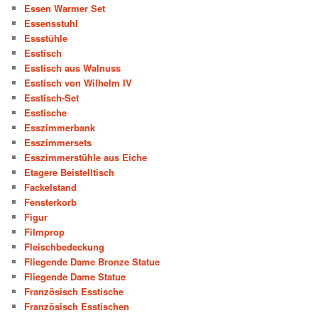
Essen Warmer Set
Essensstuhl
Essstühle
Esstisch
Esstisch aus Walnuss
Esstisch von Wilhelm IV
Esstisch-Set
Esstische
Esszimmerbank
Esszimmersets
Esszimmerstühle aus Eiche
Etagere Beistelltisch
Fackelstand
Fensterkorb
Figur
Filmprop
Fleischbedeckung
Fliegende Dame Bronze Statue
Fliegende Dame Statue
Französisch Esstische
Französisch Esstischen