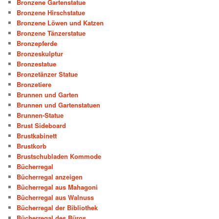
Bronzene Gartenstatue
Bronzene Hirschstatue
Bronzene Löwen und Katzen
Bronzene Tänzerstatue
Bronzepferde
Bronzeskulptur
Bronzestatue
Bronzetänzer Statue
Bronzetiere
Brunnen und Garten
Brunnen und Gartenstatuen
Brunnen-Statue
Brust Sideboard
Brustkabinett
Brustkorb
Brustschubladen Kommode
Bücherregal
Bücherregal anzeigen
Bücherregal aus Mahagoni
Bücherregal aus Walnuss
Bücherregal der Bibliothek
Bücherregal des Büros