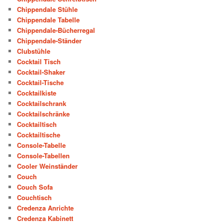
Chippendale Stühle
Chippendale Tabelle
Chippendale-Bücherregal
Chippendale-Ständer
Clubstühle
Cocktail Tisch
Cocktail-Shaker
Cocktail-Tische
Cocktailkiste
Cocktailschrank
Cocktailschränke
Cocktailtisch
Cocktailtische
Console-Tabelle
Console-Tabellen
Cooler Weinständer
Couch
Couch Sofa
Couchtisch
Credenza Anrichte
Credenza Kabinett