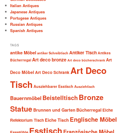
Italian Antiques
Japanese Antiques
Portugese Antiques
Russian Antiques
Spanish Antiques
TAGS
antike Möbel
Antiker Tisch
antiker Schreibtisch
Antikes
Art deco bronze
Art
Bücherregal
Art deco bücherschrank
Art Deco
Deco Möbel
Art Deco Schrank
Tisch
Ausziehbarer Esstisch
Ausziehtisch
Bronze
Beistelltisch
Bauernmöbel
Statue
Brunnen und Garten
Bücherregal
Eiche
Englische Möbel
Eiche Tisch
Refektorium Tisch
Esstisch
Französische Möbel
Essstühle