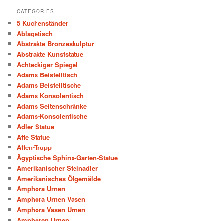
CATEGORIES
5 Kuchenständer
Ablagetisch
Abstrakte Bronzeskulptur
Abstrakte Kunststatue
Achteckiger Spiegel
Adams Beistelltisch
Adams Beistelltische
Adams Konsolentisch
Adams Seitenschränke
Adams-Konsolentische
Adler Statue
Affe Statue
Affen-Trupp
Ägyptische Sphinx-Garten-Statue
Amerikanischer Steinadler
Amerikanisches Ölgemälde
Amphora Urnen
Amphora Urnen Vasen
Amphora Vasen Urnen
Amphoren Urnen