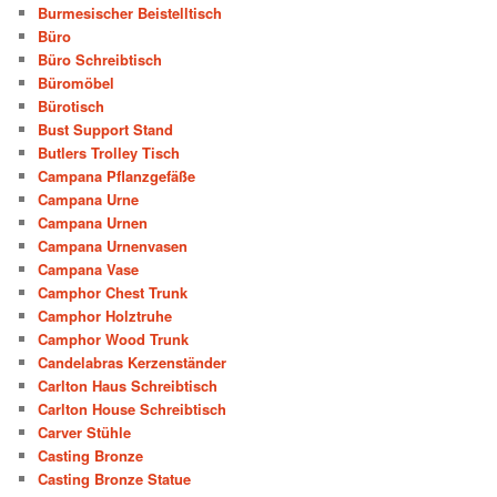
Burmesischer Beistelltisch
Büro
Büro Schreibtisch
Büromöbel
Bürotisch
Bust Support Stand
Butlers Trolley Tisch
Campana Pflanzgefäße
Campana Urne
Campana Urnen
Campana Urnenvasen
Campana Vase
Camphor Chest Trunk
Camphor Holztruhe
Camphor Wood Trunk
Candelabras Kerzenständer
Carlton Haus Schreibtisch
Carlton House Schreibtisch
Carver Stühle
Casting Bronze
Casting Bronze Statue