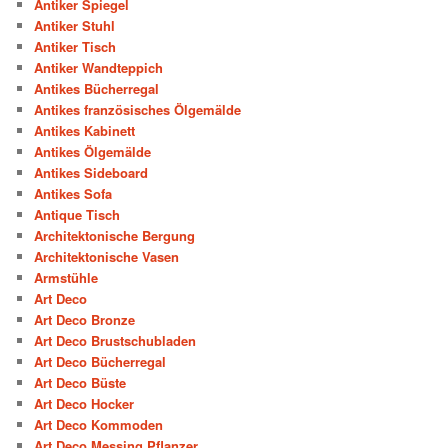
Antiker Spiegel
Antiker Stuhl
Antiker Tisch
Antiker Wandteppich
Antikes Bücherregal
Antikes französisches Ölgemälde
Antikes Kabinett
Antikes Ölgemälde
Antikes Sideboard
Antikes Sofa
Antique Tisch
Architektonische Bergung
Architektonische Vasen
Armstühle
Art Deco
Art Deco Bronze
Art Deco Brustschubladen
Art Deco Bücherregal
Art Deco Büste
Art Deco Hocker
Art Deco Kommoden
Art Deco Messing Pflanzer