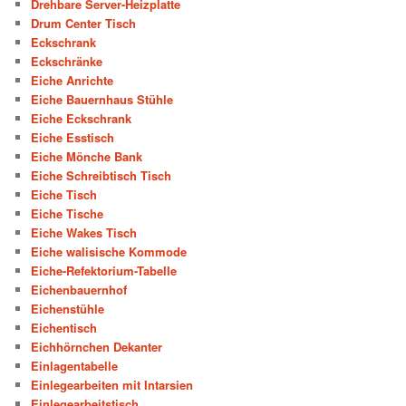
Drehbare Server-Heizplatte
Drum Center Tisch
Eckschrank
Eckschränke
Eiche Anrichte
Eiche Bauernhaus Stühle
Eiche Eckschrank
Eiche Esstisch
Eiche Mönche Bank
Eiche Schreibtisch Tisch
Eiche Tisch
Eiche Tische
Eiche Wakes Tisch
Eiche walisische Kommode
Eiche-Refektorium-Tabelle
Eichenbauernhof
Eichenstühle
Eichentisch
Eichhörnchen Dekanter
Einlagentabelle
Einlegearbeiten mit Intarsien
Einlegearbeitstisch