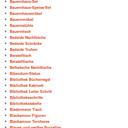
Bauernhaus-Set
Bauernhaus-Speise-Set
Bauernhausmöbel
Bauernmöbel
Bauernstühle
Bauerntisch
Bedside Nachttische
Bedside Schränke
Bedside Truhen
Beistelltisch
Beistelltische
Bettwäsche Nachttische
Bibendum-Statue
Bibliothek Bücherregal
Bibliothek Kabinett
Bibliothek Leiter Schritt
Bibliotheksschritte
Bibliothekstabelle
Biedermeier Tisch
Blackamoor Figuren
Blackamoor Torcheres
Blaues und weißes Porzellan