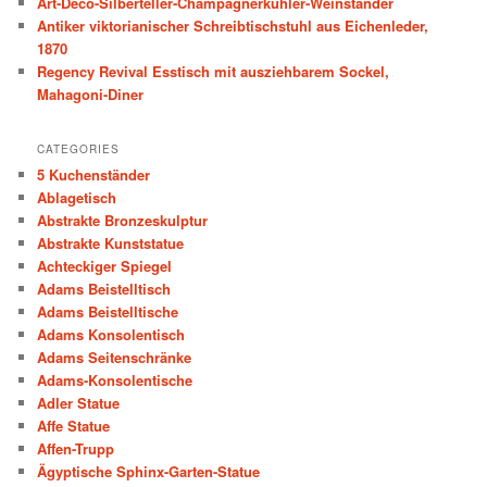
Art-Deco-Silberteller-Champagnerkühler-Weinständer
h
Antiker viktorianischer Schreibtischstuhl aus Eichenleder,
1870
Regency Revival Esstisch mit ausziehbarem Sockel,
Mahagoni-Diner
CATEGORIES
5 Kuchenständer
Ablagetisch
Abstrakte Bronzeskulptur
Abstrakte Kunststatue
Achteckiger Spiegel
Adams Beistelltisch
Adams Beistelltische
Adams Konsolentisch
Adams Seitenschränke
Adams-Konsolentische
Adler Statue
Affe Statue
Affen-Trupp
Ägyptische Sphinx-Garten-Statue