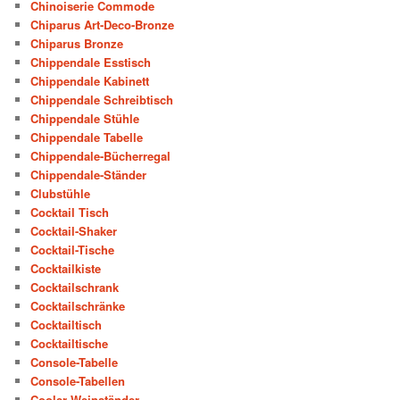
Chinoiserie Commode
Chiparus Art-Deco-Bronze
Chiparus Bronze
Chippendale Esstisch
Chippendale Kabinett
Chippendale Schreibtisch
Chippendale Stühle
Chippendale Tabelle
Chippendale-Bücherregal
Chippendale-Ständer
Clubstühle
Cocktail Tisch
Cocktail-Shaker
Cocktail-Tische
Cocktailkiste
Cocktailschrank
Cocktailschränke
Cocktailtisch
Cocktailtische
Console-Tabelle
Console-Tabellen
Cooler Weinständer