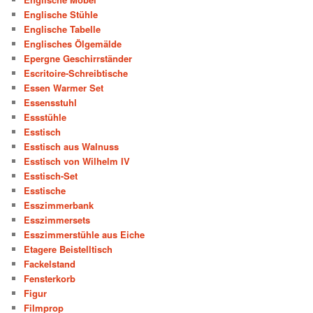
Englische Stühle
Englische Tabelle
Englisches Ölgemälde
Epergne Geschirrständer
Escritoire-Schreibtische
Essen Warmer Set
Essensstuhl
Essstühle
Esstisch
Esstisch aus Walnuss
Esstisch von Wilhelm IV
Esstisch-Set
Esstische
Esszimmerbank
Esszimmersets
Esszimmerstühle aus Eiche
Etagere Beistelltisch
Fackelstand
Fensterkorb
Figur
Filmprop