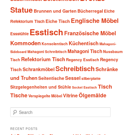
Statue
Brunnen und Garten
Bücherregal
Eiche
Englische Möbel
Eiche Tisch
Refektorium Tisch
Esstisch
Französische Möbel
Essstühle
Kommoden
Küchentisch
Konsolentisch
Mahagoni-
Mahagoni Tisch
Nussbaum
Sideboard
Mahagoni Schreibtisch
Refektorium Tisch
Regency
Tisch
Regency Esstisch
Schreibtisch
Schränke
Schrankmöbel
Tisch
und Truhen
Sessel
Seitentische
silberplatte
Tisch
Sitzgelegenheiten und Stühle
Sockel Esstisch
Tische
Ölgemälde
Vitrine
Verspiegelte Möbel
S
e
a
r
RECENT POSTS
c