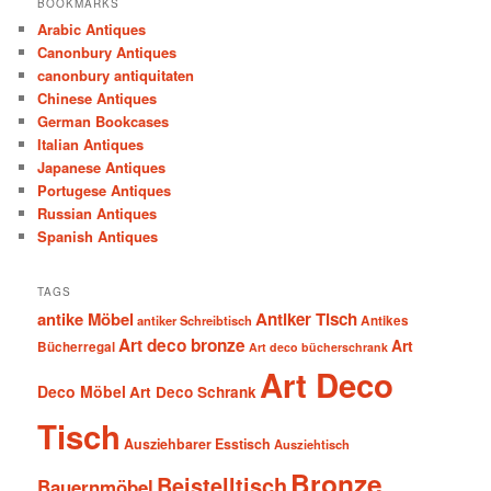
BOOKMARKS
Arabic Antiques
Canonbury Antiques
canonbury antiquitaten
Chinese Antiques
German Bookcases
Italian Antiques
Japanese Antiques
Portugese Antiques
Russian Antiques
Spanish Antiques
TAGS
antike Möbel
Antiker Tisch
antiker Schreibtisch
Antikes
Art deco bronze
Art
Bücherregal
Art deco bücherschrank
Art Deco
Deco Möbel
Art Deco Schrank
Tisch
Ausziehbarer Esstisch
Ausziehtisch
Bronze
Beistelltisch
Bauernmöbel