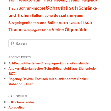
Tisch
Regency Esstisch
Schreibtisch
Schränke
Schrankmöbel
Tisch
und Truhen
Sessel
Seitentische
silberplatte
Tisch
Sitzgelegenheiten und Stühle
Sockel Esstisch
Tische
Ölgemälde
Vitrine
Verspiegelte Möbel
S
e
a
r
RECENT POSTS
c
Art-Deco-Silberteller-Champagnerkühler-Weinständer
h
Antiker viktorianischer Schreibtischstuhl aus Eichenleder,
1870
Regency Revival Esstisch mit ausziehbarem Sockel,
Mahagoni-Diner
CATEGORIES
5 Kuchenständer
Ablagetisch