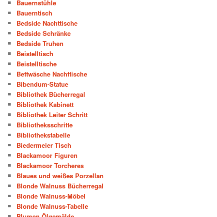
Bauernstühle
Bauerntisch
Bedside Nachttische
Bedside Schränke
Bedside Truhen
Beistelltisch
Beistelltische
Bettwäsche Nachttische
Bibendum-Statue
Bibliothek Bücherregal
Bibliothek Kabinett
Bibliothek Leiter Schritt
Bibliotheksschritte
Bibliothekstabelle
Biedermeier Tisch
Blackamoor Figuren
Blackamoor Torcheres
Blaues und weißes Porzellan
Blonde Walnuss Bücherregal
Blonde Walnuss-Möbel
Blonde Walnuss-Tabelle
Blumen Ölgemälde