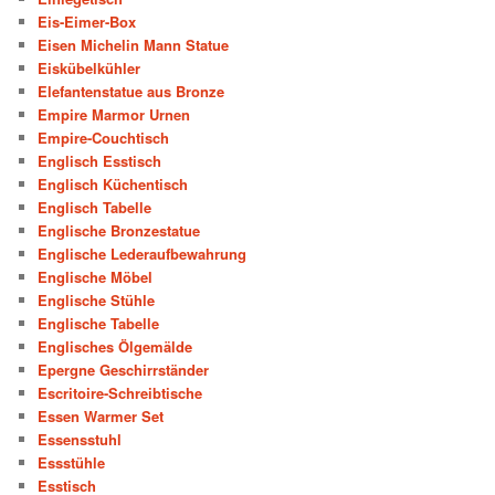
Eis-Eimer-Box
Eisen Michelin Mann Statue
Eiskübelkühler
Elefantenstatue aus Bronze
Empire Marmor Urnen
Empire-Couchtisch
Englisch Esstisch
Englisch Küchentisch
Englisch Tabelle
Englische Bronzestatue
Englische Lederaufbewahrung
Englische Möbel
Englische Stühle
Englische Tabelle
Englisches Ölgemälde
Epergne Geschirrständer
Escritoire-Schreibtische
Essen Warmer Set
Essensstuhl
Essstühle
Esstisch