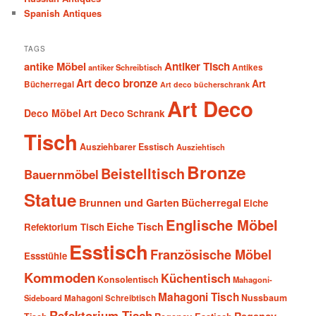
Spanish Antiques
TAGS
antike Möbel
Antiker Tisch
antiker Schreibtisch
Antikes
Art deco bronze
Art
Bücherregal
Art deco bücherschrank
Art Deco
Deco Möbel
Art Deco Schrank
Tisch
Ausziehbarer Esstisch
Ausziehtisch
Bronze
Beistelltisch
Bauernmöbel
Statue
Brunnen und Garten
Bücherregal
Eiche
Englische Möbel
Eiche Tisch
Refektorium Tisch
Esstisch
Französische Möbel
Essstühle
Kommoden
Küchentisch
Konsolentisch
Mahagoni-
Mahagoni Tisch
Nussbaum
Sideboard
Mahagoni Schreibtisch
Refektorium Tisch
Regency