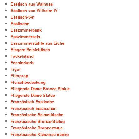
Esstisch aus Walnuss
Esstisch von Wilhelm IV
Esstisch-Set
Esstische
Esszimmerbank
Esszimmersets
Esszimmerstühle aus Eiche
Etagere Beistelltisch
Fackelstand
Fensterkorb
Figur
Filmprop
Fleischbedeckung
Fliegende Dame Bronze Statue
Fliegende Dame Statue
Französisch Esstische
Französisch Esstischen
Französische Beistelltische
Französische Bronze-Statue
Französische Bronzestatue
Französische Kleiderschränke