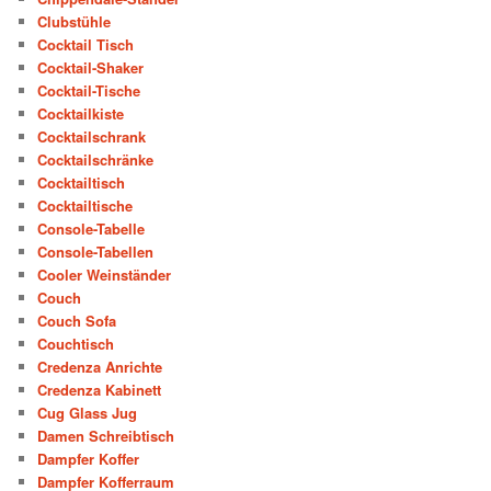
Clubstühle
Cocktail Tisch
Cocktail-Shaker
Cocktail-Tische
Cocktailkiste
Cocktailschrank
Cocktailschränke
Cocktailtisch
Cocktailtische
Console-Tabelle
Console-Tabellen
Cooler Weinständer
Couch
Couch Sofa
Couchtisch
Credenza Anrichte
Credenza Kabinett
Cug Glass Jug
Damen Schreibtisch
Dampfer Koffer
Dampfer Kofferraum