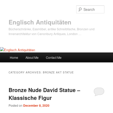
Sear
Englisch Antiquitäten
Bücherschränke, Essmöbel, antike Schreibtische, Bronzen und
Innenarchitektur von Canonbury Antiques, London …
Main
Home
About Me
Contact Me
Skip
Skip
menu
to
to
CATEGORY ARCHIVES:
BRONZE AKT STATUE
primary
secondary
Bronze Nude David Statue –
content
content
Klassische Figur
Posted on
December 8, 2020