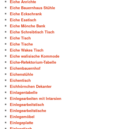
Eiche Anrichte
Eiche Bauernhaus Stühle
Eiche Eckschrank
Eiche Esstisch
Eiche Mönche Bank
Eiche Schreibtisch Tisch
Eiche Tisch
Eiche Tische
Eiche Wakes Tisch
Eiche walisische Kommode
Eiche-Refektorium-Tabelle
Eichenbauernhof
Eichenstühle
Eichentisch
Eichhörnchen Dekanter
Einlagentabelle
Einlegearbeiten mit Intarsien
Einlegearbeitstisch
Einlegearbeitstische
Einlegemöbel
Einlegeplatte
Einlegetisch