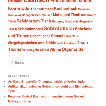
Französische Möbel
Essstühle
Kommoden
Küchentisch
Konsolentisch
Mahagoni-
Mahagoni Tisch
Nussbaum
Sideboard
Mahagoni Schreibtisch
Refektorium Tisch
Regency
Tisch
Regency Esstisch
Schreibtisch
Schränke
Schrankmöbel
Tisch
und Truhen
Sessel
Seitentische
silberplatte
Tisch
Sitzgelegenheiten und Stühle
Sockel Esstisch
Tische
Ölgemälde
Vitrine
Verspiegelte Möbel
S
e
a
r
RECENT POSTS
c
Art-Deco-Silberteller-Champagnerkühler-Weinständer
h
Antiker viktorianischer Schreibtischstuhl aus Eichenleder,
1870
Regency Revival Esstisch mit ausziehbarem Sockel,
Mahagoni-Diner