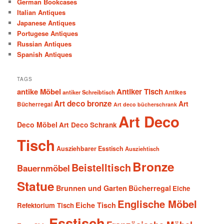
German Bookcases
Italian Antiques
Japanese Antiques
Portugese Antiques
Russian Antiques
Spanish Antiques
TAGS
antike Möbel
Antiker Tisch
antiker Schreibtisch
Antikes
Art deco bronze
Art
Bücherregal
Art deco bücherschrank
Art Deco
Deco Möbel
Art Deco Schrank
Tisch
Ausziehbarer Esstisch
Ausziehtisch
Bronze
Beistelltisch
Bauernmöbel
Statue
Brunnen und Garten
Bücherregal
Eiche
Englische Möbel
Eiche Tisch
Refektorium Tisch
Esstisch