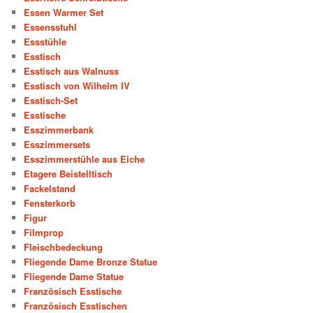
Essen Warmer Set
Essensstuhl
Essstühle
Esstisch
Esstisch aus Walnuss
Esstisch von Wilhelm IV
Esstisch-Set
Esstische
Esszimmerbank
Esszimmersets
Esszimmerstühle aus Eiche
Etagere Beistelltisch
Fackelstand
Fensterkorb
Figur
Filmprop
Fleischbedeckung
Fliegende Dame Bronze Statue
Fliegende Dame Statue
Französisch Esstische
Französisch Esstischen