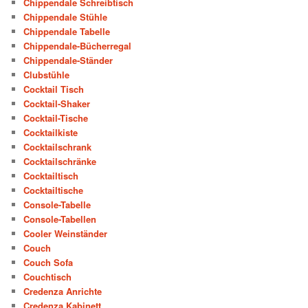
Chippendale Schreibtisch
Chippendale Stühle
Chippendale Tabelle
Chippendale-Bücherregal
Chippendale-Ständer
Clubstühle
Cocktail Tisch
Cocktail-Shaker
Cocktail-Tische
Cocktailkiste
Cocktailschrank
Cocktailschränke
Cocktailtisch
Cocktailtische
Console-Tabelle
Console-Tabellen
Cooler Weinständer
Couch
Couch Sofa
Couchtisch
Credenza Anrichte
Credenza Kabinett