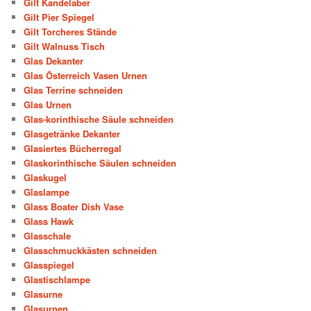
Gilt Kandelaber
Gilt Pier Spiegel
Gilt Torcheres Stände
Gilt Walnuss Tisch
Glas Dekanter
Glas Österreich Vasen Urnen
Glas Terrine schneiden
Glas Urnen
Glas-korinthische Säule schneiden
Glasgetränke Dekanter
Glasiertes Bücherregal
Glaskorinthische Säulen schneiden
Glaskugel
Glaslampe
Glass Boater Dish Vase
Glass Hawk
Glasschale
Glasschmuckkästen schneiden
Glasspiegel
Glastischlampe
Glasurne
Glasurnen