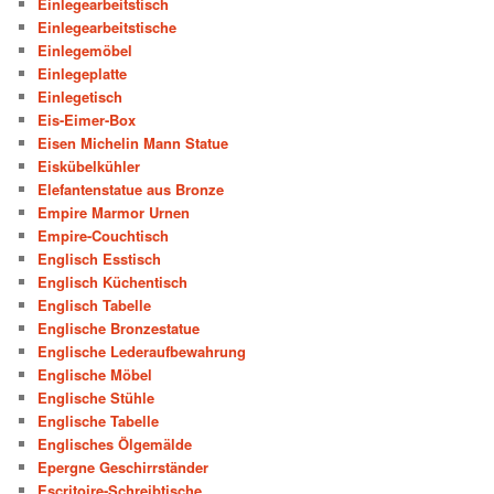
Einlegearbeitstisch
Einlegearbeitstische
Einlegemöbel
Einlegeplatte
Einlegetisch
Eis-Eimer-Box
Eisen Michelin Mann Statue
Eiskübelkühler
Elefantenstatue aus Bronze
Empire Marmor Urnen
Empire-Couchtisch
Englisch Esstisch
Englisch Küchentisch
Englisch Tabelle
Englische Bronzestatue
Englische Lederaufbewahrung
Englische Möbel
Englische Stühle
Englische Tabelle
Englisches Ölgemälde
Epergne Geschirrständer
Escritoire-Schreibtische