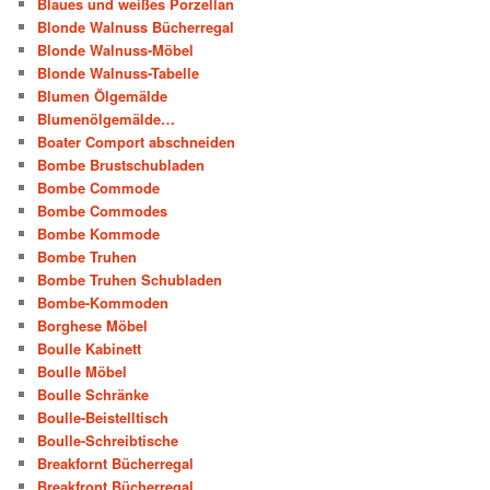
Blaues und weißes Porzellan
Blonde Walnuss Bücherregal
Blonde Walnuss-Möbel
Blonde Walnuss-Tabelle
Blumen Ölgemälde
Blumenölgemälde…
Boater Comport abschneiden
Bombe Brustschubladen
Bombe Commode
Bombe Commodes
Bombe Kommode
Bombe Truhen
Bombe Truhen Schubladen
Bombe-Kommoden
Borghese Möbel
Boulle Kabinett
Boulle Möbel
Boulle Schränke
Boulle-Beistelltisch
Boulle-Schreibtische
Breakfornt Bücherregal
Breakfront Bücherregal