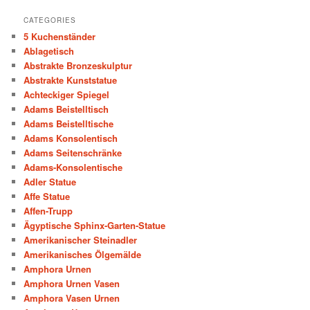
CATEGORIES
5 Kuchenständer
Ablagetisch
Abstrakte Bronzeskulptur
Abstrakte Kunststatue
Achteckiger Spiegel
Adams Beistelltisch
Adams Beistelltische
Adams Konsolentisch
Adams Seitenschränke
Adams-Konsolentische
Adler Statue
Affe Statue
Affen-Trupp
Ägyptische Sphinx-Garten-Statue
Amerikanischer Steinadler
Amerikanisches Ölgemälde
Amphora Urnen
Amphora Urnen Vasen
Amphora Vasen Urnen