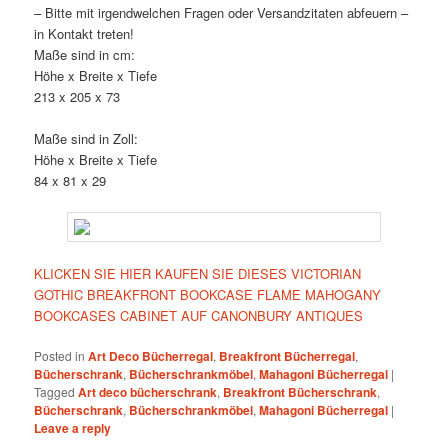
– Bitte mit irgendwelchen Fragen oder Versandzitaten abfeuern –
in Kontakt treten!
Maße sind in cm:
Höhe x Breite x Tiefe
213 x 205 x 73
Maße sind in Zoll:
Höhe x Breite x Tiefe
84 x 81 x 29
KLICKEN SIE HIER KAUFEN SIE DIESES VICTORIAN
GOTHIC BREAKFRONT BOOKCASE FLAME MAHOGANY
BOOKCASES CABINET AUF CANONBURY ANTIQUES
Posted in
Art Deco Bücherregal
,
Breakfront Bücherregal
,
Bücherschrank
,
Bücherschrankmöbel
,
Mahagoni Bücherregal
|
Tagged
Art deco bücherschrank
,
Breakfront Bücherschrank
,
Bücherschrank
,
Bücherschrankmöbel
,
Mahagoni Bücherregal
|
Leave a reply