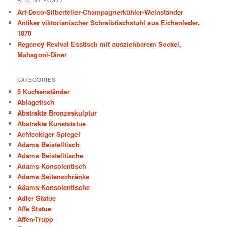
c
Art-Deco-Silberteller-Champagnerkühler-Weinständer
h
Antiker viktorianischer Schreibtischstuhl aus Eichenleder,
1870
Regency Revival Esstisch mit ausziehbarem Sockel,
Mahagoni-Diner
CATEGORIES
5 Kuchenständer
Ablagetisch
Abstrakte Bronzeskulptur
Abstrakte Kunststatue
Achteckiger Spiegel
Adams Beistelltisch
Adams Beistelltische
Adams Konsolentisch
Adams Seitenschränke
Adams-Konsolentische
Adler Statue
Affe Statue
Affen-Trupp