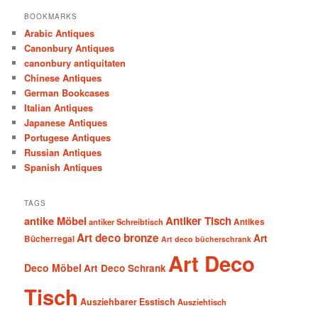
BOOKMARKS
Arabic Antiques
Canonbury Antiques
canonbury antiquitaten
Chinese Antiques
German Bookcases
Italian Antiques
Japanese Antiques
Portugese Antiques
Russian Antiques
Spanish Antiques
TAGS
antike Möbel
Antiker Tisch
antiker Schreibtisch
Antikes
Art deco bronze
Art
Bücherregal
Art deco bücherschrank
Art Deco
Deco Möbel
Art Deco Schrank
Tisch
Ausziehbarer Esstisch
Ausziehtisch