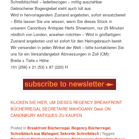
Schreibtischteil – lederbezogen – mittig ausziehbar
Gebrochener Bogengiebel sieht auch toll aus
Wird in hervorragendem Zustand angeboten, sofort einsatzbereit
– Bitte lassen Sie uns wissen, wenn Sie dieses Stück in
unserem Canonbury Antiques Herts Showroom, nur 25 Minuten
nördlich von London, ansehen möchten – Wird in großartigem
Zustand angeboten und ist sofort für den Heimgebrauch bereit
Wir versenden in jeden Winkel der Welt – bitte kontaktieren Sie
uns für ein Versandangebot Abmessungen in Zoll (CM):
Breite x Tiefe x Höhe
101 (256) x 21 (53) x 87 (220) H
KLICKEN SIE HIER, UM DIESES REGENCY BREAKFRONT
BÜCHERREGAL SECRETAIRE MAHOGANY Desk ON
CANONBURY ANTIQUES ZU KAUFEN
Posted in
Breakfront Bücherregal
,
Regency Bücherregal
,
Schreibtisch aus Mahagoni
,
Sekretär Schreibtisch
|
Tagged
Breakfront Bücherregal
,
Regency Bücherregal
,
Schreibtisch aus