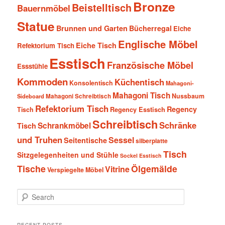
Bronze
Beistelltisch
Bauernmöbel
Statue
Brunnen und Garten
Bücherregal
Eiche
Englische Möbel
Eiche Tisch
Refektorium Tisch
Esstisch
Französische Möbel
Essstühle
Kommoden
Küchentisch
Konsolentisch
Mahagoni-
Mahagoni Tisch
Nussbaum
Sideboard
Mahagoni Schreibtisch
Refektorium Tisch
Regency
Tisch
Regency Esstisch
Schreibtisch
Schränke
Schrankmöbel
Tisch
und Truhen
Sessel
Seitentische
silberplatte
Tisch
Sitzgelegenheiten und Stühle
Sockel Esstisch
Tische
Ölgemälde
Vitrine
Verspiegelte Möbel
S
e
a
r
RECENT POSTS