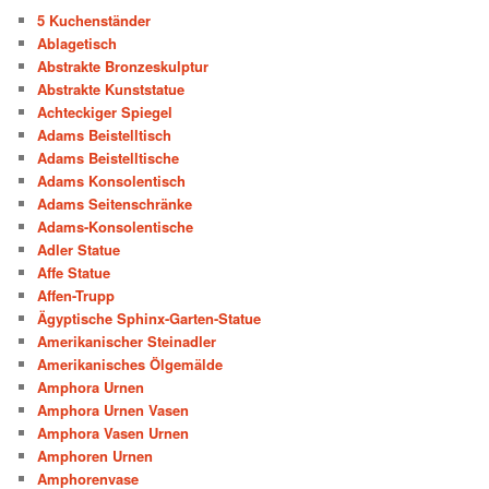
5 Kuchenständer
Ablagetisch
Abstrakte Bronzeskulptur
Abstrakte Kunststatue
Achteckiger Spiegel
Adams Beistelltisch
Adams Beistelltische
Adams Konsolentisch
Adams Seitenschränke
Adams-Konsolentische
Adler Statue
Affe Statue
Affen-Trupp
Ägyptische Sphinx-Garten-Statue
Amerikanischer Steinadler
Amerikanisches Ölgemälde
Amphora Urnen
Amphora Urnen Vasen
Amphora Vasen Urnen
Amphoren Urnen
Amphorenvase