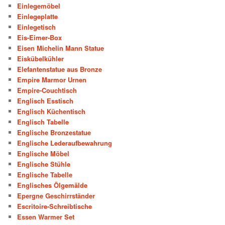
Einlegemöbel
Einlegeplatte
Einlegetisch
Eis-Eimer-Box
Eisen Michelin Mann Statue
Eiskübelkühler
Elefantenstatue aus Bronze
Empire Marmor Urnen
Empire-Couchtisch
Englisch Esstisch
Englisch Küchentisch
Englisch Tabelle
Englische Bronzestatue
Englische Lederaufbewahrung
Englische Möbel
Englische Stühle
Englische Tabelle
Englisches Ölgemälde
Epergne Geschirrständer
Escritoire-Schreibtische
Essen Warmer Set