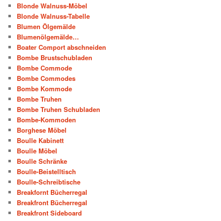
Blonde Walnuss-Möbel
Blonde Walnuss-Tabelle
Blumen Ölgemälde
Blumenölgemälde…
Boater Comport abschneiden
Bombe Brustschubladen
Bombe Commode
Bombe Commodes
Bombe Kommode
Bombe Truhen
Bombe Truhen Schubladen
Bombe-Kommoden
Borghese Möbel
Boulle Kabinett
Boulle Möbel
Boulle Schränke
Boulle-Beistelltisch
Boulle-Schreibtische
Breakfornt Bücherregal
Breakfront Bücherregal
Breakfront Sideboard