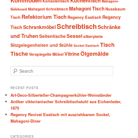
Kommoden
Küchentisch
Konsolentisch
Mahagoni-
Mahagoni Tisch
Nussbaum
Sideboard
Mahagoni Schreibtisch
Refektorium Tisch
Regency
Tisch
Regency Esstisch
Schreibtisch
Schränke
Schrankmöbel
Tisch
und Truhen
Sessel
Seitentische
silberplatte
Tisch
Sitzgelegenheiten und Stühle
Sockel Esstisch
Tische
Ölgemälde
Vitrine
Verspiegelte Möbel
S
e
a
r
RECENT POSTS
c
Art-Deco-Silberteller-Champagnerkühler-Weinständer
h
Antiker viktorianischer Schreibtischstuhl aus Eichenleder,
1870
Regency Revival Esstisch mit ausziehbarem Sockel,
Mahagoni-Diner
CATEGORIES