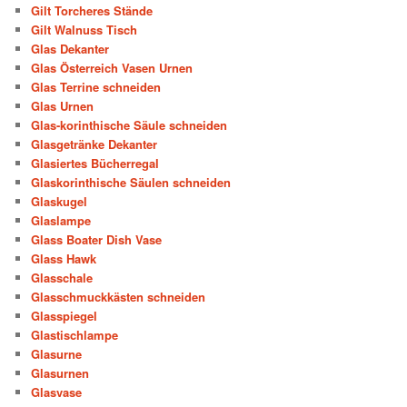
Gilt Torcheres Stände
Gilt Walnuss Tisch
Glas Dekanter
Glas Österreich Vasen Urnen
Glas Terrine schneiden
Glas Urnen
Glas-korinthische Säule schneiden
Glasgetränke Dekanter
Glasiertes Bücherregal
Glaskorinthische Säulen schneiden
Glaskugel
Glaslampe
Glass Boater Dish Vase
Glass Hawk
Glasschale
Glasschmuckkästen schneiden
Glasspiegel
Glastischlampe
Glasurne
Glasurnen
Glasvase