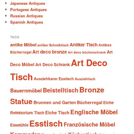
Japanese Antiques
Portugese Antiques
Russian Antiques
Spanish Antiques
TAGS
antike Möbel
Antiker Tisch
antiker Schreibtisch
Antikes
Art deco bronze
Art
Bücherregal
Art deco bücherschrank
Art Deco
Deco Möbel
Art Deco Schrank
Tisch
Ausziehbarer Esstisch
Ausziehtisch
Bronze
Beistelltisch
Bauernmöbel
Statue
Brunnen und Garten
Bücherregal
Eiche
Englische Möbel
Eiche Tisch
Refektorium Tisch
Esstisch
Französische Möbel
Essstühle