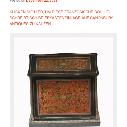
Posted on
December 22, 2023
KLICKEN SIE HIER, UM DIESE FRANZÖSISCHE BOULLE-
SCHREIBTISCH-BRIEFKASTENEINLAGE AUF CANONBURY
ANTIQUES ZU KAUFEN