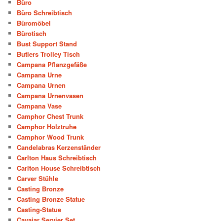
Büro
Büro Schreibtisch
Büromöbel
Bürotisch
Bust Support Stand
Butlers Trolley Tisch
Campana Pflanzgefäße
Campana Urne
Campana Urnen
Campana Urnenvasen
Campana Vase
Camphor Chest Trunk
Camphor Holztruhe
Camphor Wood Trunk
Candelabras Kerzenständer
Carlton Haus Schreibtisch
Carlton House Schreibtisch
Carver Stühle
Casting Bronze
Casting Bronze Statue
Casting-Statue
Cavaiar Servier Set