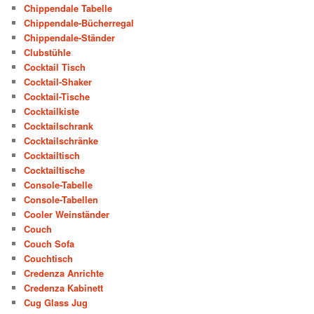
Chippendale Tabelle
Chippendale-Bücherregal
Chippendale-Ständer
Clubstühle
Cocktail Tisch
Cocktail-Shaker
Cocktail-Tische
Cocktailkiste
Cocktailschrank
Cocktailschränke
Cocktailtisch
Cocktailtische
Console-Tabelle
Console-Tabellen
Cooler Weinständer
Couch
Couch Sofa
Couchtisch
Credenza Anrichte
Credenza Kabinett
Cug Glass Jug