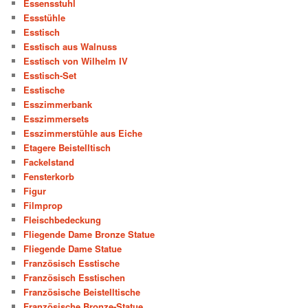
Essensstuhl
Essstühle
Esstisch
Esstisch aus Walnuss
Esstisch von Wilhelm IV
Esstisch-Set
Esstische
Esszimmerbank
Esszimmersets
Esszimmerstühle aus Eiche
Etagere Beistelltisch
Fackelstand
Fensterkorb
Figur
Filmprop
Fleischbedeckung
Fliegende Dame Bronze Statue
Fliegende Dame Statue
Französisch Esstische
Französisch Esstischen
Französische Beistelltische
Französische Bronze-Statue