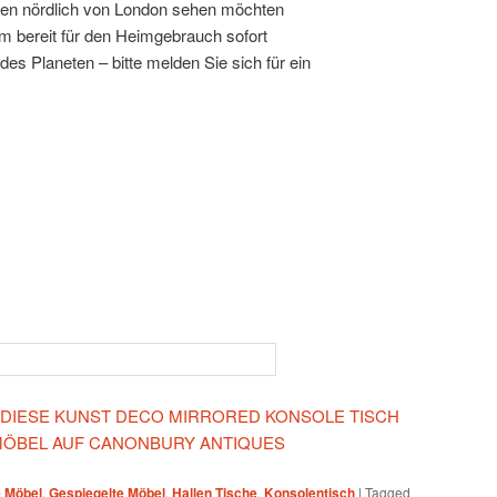
en nördlich von London sehen möchten
rm bereit für den Heimgebrauch sofort
es Planeten – bitte melden Sie sich für ein
N DIESE KUNST DECO MIRRORED KONSOLE TISCH
MÖBEL AUF CANONBURY ANTIQUES
 Möbel
,
Gespiegelte Möbel
,
Hallen Tische
,
Konsolentisch
|
Tagged