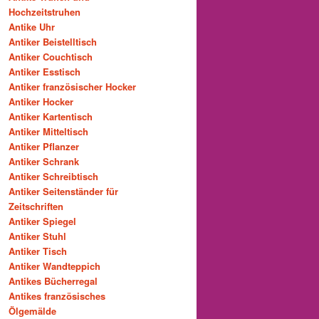
Hochzeitstruhen
Antike Uhr
Antiker Beistelltisch
Antiker Couchtisch
Antiker Esstisch
Antiker französischer Hocker
Antiker Hocker
Antiker Kartentisch
Antiker Mitteltisch
Antiker Pflanzer
Antiker Schrank
Antiker Schreibtisch
Antiker Seitenständer für
Zeitschriften
Antiker Spiegel
Antiker Stuhl
Antiker Tisch
Antiker Wandteppich
Antikes Bücherregal
Antikes französisches
Ölgemälde