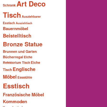
Art Deco
Schrank
Tisch
Ausziehbarer
Esstisch
Ausziehtisch
Bauernmöbel
Beistelltisch
Bronze Statue
Brunnen und Garten
Bücherregal
Eiche
Eiche
Refektorium Tisch
Englische
Tisch
Möbel
Essstühle
Esstisch
Französische Möbel
Kommoden