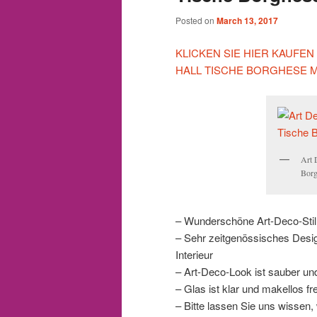
Posted on
March 13, 2017
KLICKEN SIE HIER KAUFE
HALL TISCHE BORGHESE 
Art 
Borg
– Wunderschöne Art-Deco-Stil
– Sehr zeitgenössisches Desig
Interieur
– Art-Deco-Look ist sauber un
– Glas ist klar und makellos fre
– Bitte lassen Sie uns wissen