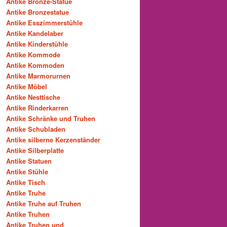
Antike Bronze-Statue
Antike Bronzestatue
Antike Esszimmerstühle
Antike Kandelaber
Antike Kinderstühle
Antike Kommode
Antike Kommoden
Antike Marmorurnen
Antike Möbel
Antike Nesttische
Antike Rinderkarren
Antike Schränke und Truhen
Antike Schubladen
Antike silberne Kerzenständer
Antike Silberplatte
Antike Statuen
Antike Stühle
Antike Tisch
Antike Truhe
Antike Truhe auf Truhen
Antike Truhen
Antike Truhen und