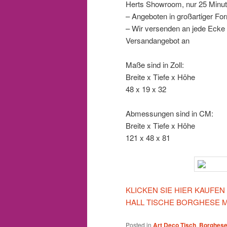
Herts Showroom, nur 25 Minut
– Angeboten in großartiger Fo
– Wir versenden an jede Ecke d
Versandangebot an
Maße sind in Zoll:
Breite x Tiefe x Höhe
48 x 19 x 32
Abmessungen sind in CM:
Breite x Tiefe x Höhe
121 x 48 x 81
KLICKEN SIE HIER KAUFE
HALL TISCHE BORGHESE 
Posted in
Art Deco Tisch
,
Borghese