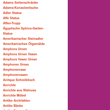
Adams Seitenschränke
Adams-Konsolentische
Adler Statue
Affe Statue
Affen-Trupp
Ägyptische Sphinx-Garten-
Statue
Amerikanischer Steinadler
Amerikanisches Ölgemälde
Amphora Urnen
Amphora Urnen Vasen
Amphora Vasen Urnen
Amphoren Urnen
Amphorenvase
Amphorenvasen
Anitque Schreibtisch
Anrichte
Anrichte aus Walnuss
Anrichte Möbel
Antike Architektur
Antike Bänke