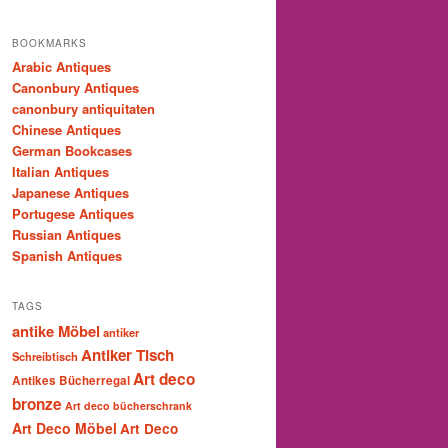
BOOKMARKS
Arabic Antiques
Canonbury Antiques
canonbury antiquitaten
Chinese Antiques
German Bookcases
Italian Antiques
Japanese Antiques
Portugese Antiques
Russian Antiques
Spanish Antiques
TAGS
antike Möbel
antiker
Antiker Tisch
Schreibtisch
Art deco
Antikes Bücherregal
bronze
Art deco bücherschrank
Art Deco Möbel
Art Deco