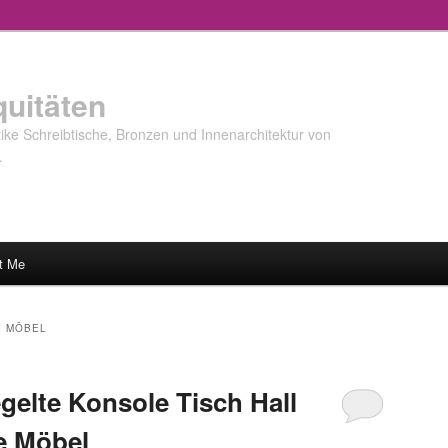
quitäten
ke Schreibtische, Bronzen und Innenarchitektur von
…
t Me
 MÖBEL
gelte Konsole Tisch Hall
e Möbel