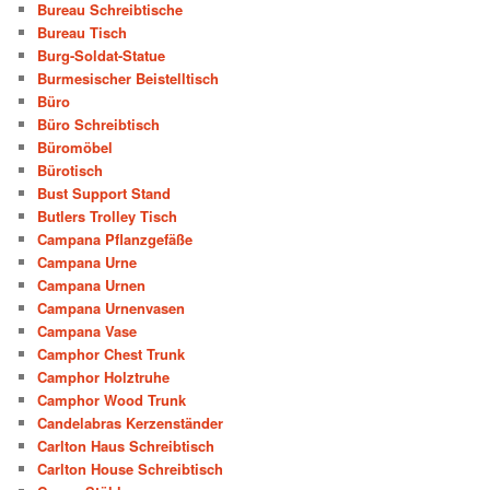
Bureau Schreibtische
Bureau Tisch
Burg-Soldat-Statue
Burmesischer Beistelltisch
Büro
Büro Schreibtisch
Büromöbel
Bürotisch
Bust Support Stand
Butlers Trolley Tisch
Campana Pflanzgefäße
Campana Urne
Campana Urnen
Campana Urnenvasen
Campana Vase
Camphor Chest Trunk
Camphor Holztruhe
Camphor Wood Trunk
Candelabras Kerzenständer
Carlton Haus Schreibtisch
Carlton House Schreibtisch