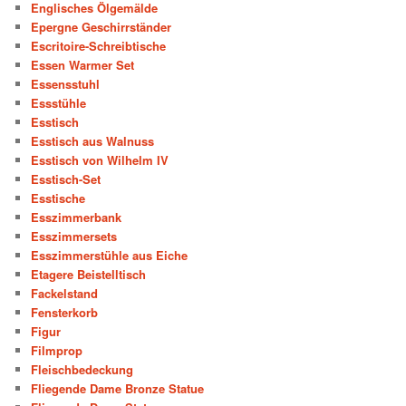
Englisches Ölgemälde
Epergne Geschirrständer
Escritoire-Schreibtische
Essen Warmer Set
Essensstuhl
Essstühle
Esstisch
Esstisch aus Walnuss
Esstisch von Wilhelm IV
Esstisch-Set
Esstische
Esszimmerbank
Esszimmersets
Esszimmerstühle aus Eiche
Etagere Beistelltisch
Fackelstand
Fensterkorb
Figur
Filmprop
Fleischbedeckung
Fliegende Dame Bronze Statue