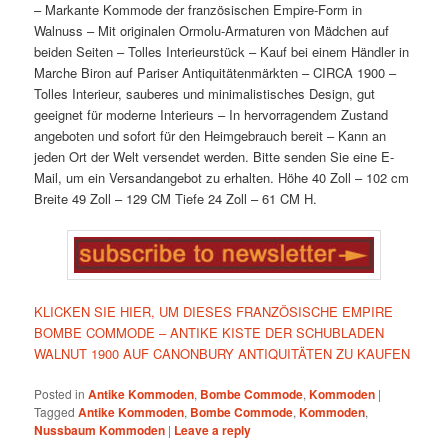
– Markante Kommode der französischen Empire-Form in
Walnuss
– Mit originalen Ormolu-Armaturen von Mädchen auf
beiden Seiten
– Tolles Interieurstück
– Kauf bei einem Händler in
Marche Biron auf Pariser Antiquitätenmärkten
– CIRCA 1900
–
Tolles Interieur, sauberes und minimalistisches Design, gut
geeignet für moderne Interieurs
– In hervorragendem Zustand
angeboten und sofort für den Heimgebrauch bereit
– Kann an
jeden Ort der Welt versendet werden. Bitte senden Sie eine E-
Mail, um ein Versandangebot zu erhalten.
Höhe 40 Zoll – 102 cm
Breite 49 Zoll – 129 CM
Tiefe 24 Zoll – 61 CM H.
KLICKEN SIE HIER, UM DIESES FRANZÖSISCHE EMPIRE
BOMBE COMMODE – ANTIKE KISTE DER SCHUBLADEN
WALNUT 1900 AUF CANONBURY ANTIQUITÄTEN ZU KAUFEN
Posted in
Antike Kommoden
,
Bombe Commode
,
Kommoden
|
Tagged
Antike Kommoden
,
Bombe Commode
,
Kommoden
,
Nussbaum Kommoden
|
Leave a reply