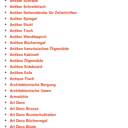
Antiker Schrank
Antiker Schreibtisch
Antiker Seitenständer für Zeitschriften
Antiker Spiegel
Antiker Stuhl
Antiker Tisch
Antiker Wandteppich
Antikes Bücherregal
Antikes französisches Ölgemälde
Antikes Kabinett
Antikes Ölgemälde
Antikes Sideboard
Antikes Sofa
Antique Tisch
Architektonische Bergung
Architektonische Vasen
Armstühle
Art Deco
Art Deco Bronze
Art Deco Brustschubladen
Art Deco Bücherregal
Art Deco Büste