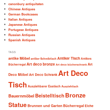
canonbury antiquitaten
Chinese Antiques
German Bookcases
Italian Antiques
Japanese Antiques
Portugese Antiques
Russian Antiques
Spanish Antiques
TAGS
antike Möbel
Antiker Tisch
antiker Schreibtisch
Antikes
Art deco bronze
Art
Bücherregal
Art deco bücherschrank
Art Deco
Deco Möbel
Art Deco Schrank
Tisch
Ausziehbarer Esstisch
Ausziehtisch
Bronze
Beistelltisch
Bauernmöbel
Statue
Brunnen und Garten
Bücherregal
Eiche