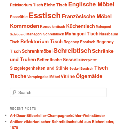
Englische Möbel
Eiche Tisch
Refektorium Tisch
Esstisch
Französische Möbel
Essstühle
Kommoden
Küchentisch
Konsolentisch
Mahagoni-
Mahagoni Tisch
Nussbaum
Sideboard
Mahagoni Schreibtisch
Refektorium Tisch
Regency
Tisch
Regency Esstisch
Schreibtisch
Schränke
Schrankmöbel
Tisch
und Truhen
Sessel
Seitentische
silberplatte
Tisch
Sitzgelegenheiten und Stühle
Sockel Esstisch
Tische
Ölgemälde
Vitrine
Verspiegelte Möbel
S
e
a
r
RECENT POSTS
c
Art-Deco-Silberteller-Champagnerkühler-Weinständer
h
Antiker viktorianischer Schreibtischstuhl aus Eichenleder,
1870