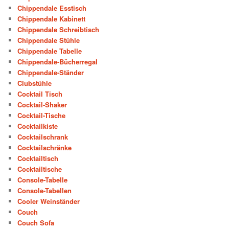
Chippendale Esstisch
Chippendale Kabinett
Chippendale Schreibtisch
Chippendale Stühle
Chippendale Tabelle
Chippendale-Bücherregal
Chippendale-Ständer
Clubstühle
Cocktail Tisch
Cocktail-Shaker
Cocktail-Tische
Cocktailkiste
Cocktailschrank
Cocktailschränke
Cocktailtisch
Cocktailtische
Console-Tabelle
Console-Tabellen
Cooler Weinständer
Couch
Couch Sofa