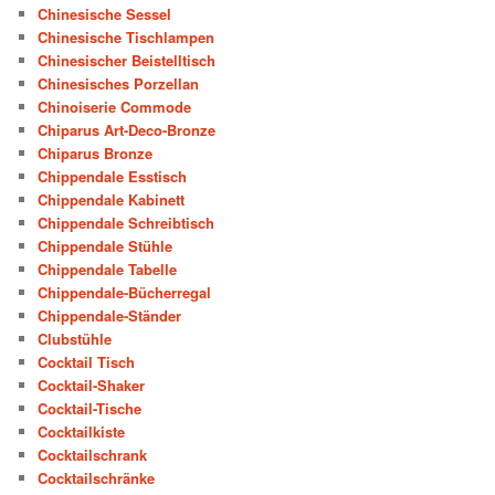
Chinesische Sessel
Chinesische Tischlampen
Chinesischer Beistelltisch
Chinesisches Porzellan
Chinoiserie Commode
Chiparus Art-Deco-Bronze
Chiparus Bronze
Chippendale Esstisch
Chippendale Kabinett
Chippendale Schreibtisch
Chippendale Stühle
Chippendale Tabelle
Chippendale-Bücherregal
Chippendale-Ständer
Clubstühle
Cocktail Tisch
Cocktail-Shaker
Cocktail-Tische
Cocktailkiste
Cocktailschrank
Cocktailschränke