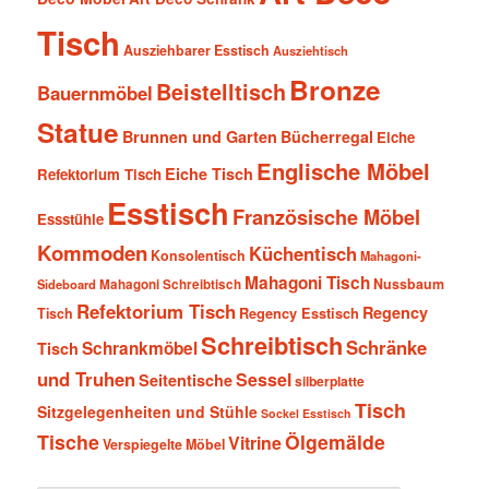
Tisch
Ausziehbarer Esstisch
Ausziehtisch
Bronze
Beistelltisch
Bauernmöbel
Statue
Brunnen und Garten
Bücherregal
Eiche
Englische Möbel
Eiche Tisch
Refektorium Tisch
Esstisch
Französische Möbel
Essstühle
Kommoden
Küchentisch
Konsolentisch
Mahagoni-
Mahagoni Tisch
Nussbaum
Sideboard
Mahagoni Schreibtisch
Refektorium Tisch
Regency
Tisch
Regency Esstisch
Schreibtisch
Schränke
Schrankmöbel
Tisch
und Truhen
Sessel
Seitentische
silberplatte
Tisch
Sitzgelegenheiten und Stühle
Sockel Esstisch
Tische
Ölgemälde
Vitrine
Verspiegelte Möbel