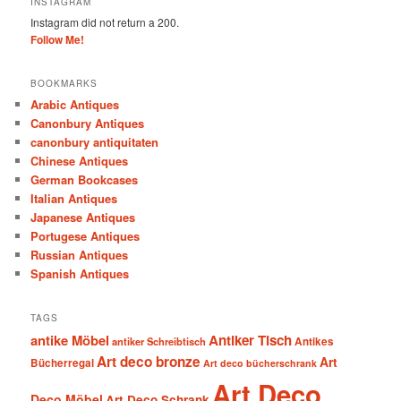
INSTAGRAM
Instagram did not return a 200.
Follow Me!
BOOKMARKS
Arabic Antiques
Canonbury Antiques
canonbury antiquitaten
Chinese Antiques
German Bookcases
Italian Antiques
Japanese Antiques
Portugese Antiques
Russian Antiques
Spanish Antiques
TAGS
antike Möbel
Antiker Tisch
antiker Schreibtisch
Antikes
Art deco bronze
Art
Bücherregal
Art deco bücherschrank
Art Deco
Deco Möbel
Art Deco Schrank