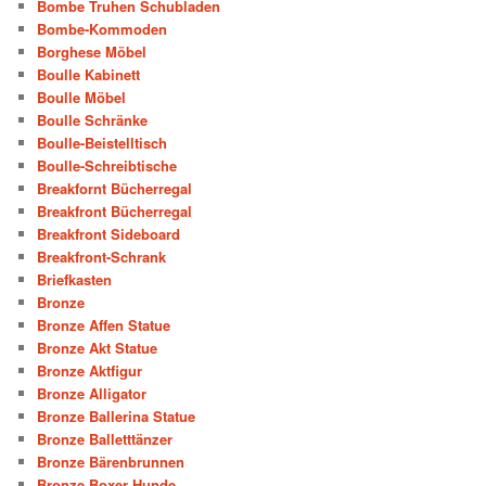
Bombe Truhen Schubladen
Bombe-Kommoden
Borghese Möbel
Boulle Kabinett
Boulle Möbel
Boulle Schränke
Boulle-Beistelltisch
Boulle-Schreibtische
Breakfornt Bücherregal
Breakfront Bücherregal
Breakfront Sideboard
Breakfront-Schrank
Briefkasten
Bronze
Bronze Affen Statue
Bronze Akt Statue
Bronze Aktfigur
Bronze Alligator
Bronze Ballerina Statue
Bronze Balletttänzer
Bronze Bärenbrunnen
Bronze Boxer Hunde