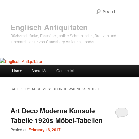
Sear
Englisch Antiquitäten
Bücherschränke, Essmöbel, antike Schreibtische, Bronzen und
Innenarchitektur von Canonbury Antiques, London …
Main
Home
About Me
Contact Me
Skip
Skip
menu
to
to
CATEGORY ARCHIVES:
BLONDE WALNUSS-MÖBEL
primary
secondary
Art Deco Moderne Konsole
content
content
Tabelle 1920s Möbel-Tabellen
Posted on
February 16, 2017