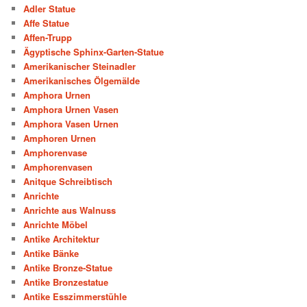
Adler Statue
Affe Statue
Affen-Trupp
Ägyptische Sphinx-Garten-Statue
Amerikanischer Steinadler
Amerikanisches Ölgemälde
Amphora Urnen
Amphora Urnen Vasen
Amphora Vasen Urnen
Amphoren Urnen
Amphorenvase
Amphorenvasen
Anitque Schreibtisch
Anrichte
Anrichte aus Walnuss
Anrichte Möbel
Antike Architektur
Antike Bänke
Antike Bronze-Statue
Antike Bronzestatue
Antike Esszimmerstühle