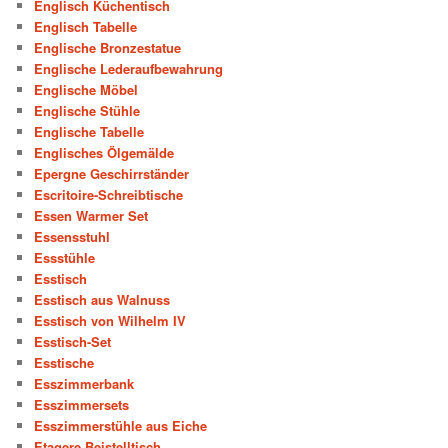
Englisch Küchentisch
Englisch Tabelle
Englische Bronzestatue
Englische Lederaufbewahrung
Englische Möbel
Englische Stühle
Englische Tabelle
Englisches Ölgemälde
Epergne Geschirrständer
Escritoire-Schreibtische
Essen Warmer Set
Essensstuhl
Essstühle
Esstisch
Esstisch aus Walnuss
Esstisch von Wilhelm IV
Esstisch-Set
Esstische
Esszimmerbank
Esszimmersets
Esszimmerstühle aus Eiche
Etagere Beistelltisch