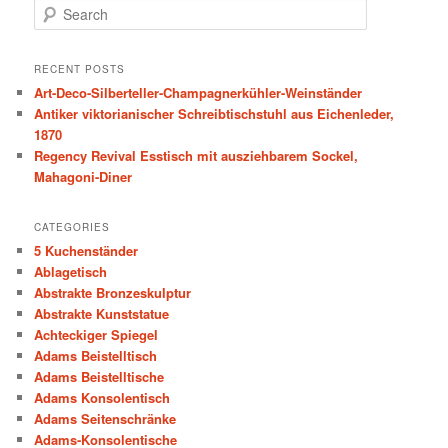
S
e
a
r
RECENT POSTS
c
Art-Deco-Silberteller-Champagnerkühler-Weinständer
h
Antiker viktorianischer Schreibtischstuhl aus Eichenleder,
1870
Regency Revival Esstisch mit ausziehbarem Sockel,
Mahagoni-Diner
CATEGORIES
5 Kuchenständer
Ablagetisch
Abstrakte Bronzeskulptur
Abstrakte Kunststatue
Achteckiger Spiegel
Adams Beistelltisch
Adams Beistelltische
Adams Konsolentisch
Adams Seitenschränke
Adams-Konsolentische