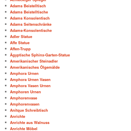
Adams Beistelltisch
Adams Beistelltische
Adams Konsolentisch
Adams Seitenschränke
Adams-Konsolentische
Adler Statue
Affe Statue
Affen-Trupp
Ägyptische Sphinx-Garten-Statue
Amerikanischer Steinadler
Amerikanisches Ölgemälde
Amphora Urnen
Amphora Urnen Vasen
Amphora Vasen Urnen
Amphoren Urnen
Amphorenvase
Amphorenvasen
Anitque Schreibtisch
Anrichte
Anrichte aus Walnuss
Anrichte Möbel