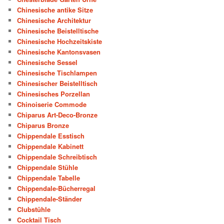
Chinesische antike Sitze
Chinesische Architektur
Chinesische Beistelltische
Chinesische Hochzeitskiste
Chinesische Kantonsvasen
Chinesische Sessel
Chinesische Tischlampen
Chinesischer Beistelltisch
Chinesisches Porzellan
Chinoiserie Commode
Chiparus Art-Deco-Bronze
Chiparus Bronze
Chippendale Esstisch
Chippendale Kabinett
Chippendale Schreibtisch
Chippendale Stühle
Chippendale Tabelle
Chippendale-Bücherregal
Chippendale-Ständer
Clubstühle
Cocktail Tisch