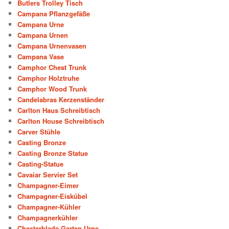
Butlers Trolley Tisch
Campana Pflanzgefäße
Campana Urne
Campana Urnen
Campana Urnenvasen
Campana Vase
Camphor Chest Trunk
Camphor Holztruhe
Camphor Wood Trunk
Candelabras Kerzenständer
Carlton Haus Schreibtisch
Carlton House Schreibtisch
Carver Stühle
Casting Bronze
Casting Bronze Statue
Casting-Statue
Cavaiar Servier Set
Champagner-Eimer
Champagner-Eiskübel
Champagner-Kühler
Champagnerkühler
Chesterblade Garten Urne