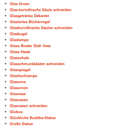
Glas Urnen
Glas-korinthische Säule schneiden
Glasgetränke Dekanter
Glasiertes Bücherregal
Glaskorinthische Säulen schneiden
Glaskugel
Glaslampe
Glass Boater Dish Vase
Glass Hawk
Glasschale
Glasschmuckkästen schneiden
Glasspiegel
Glastischlampe
Glasurne
Glasurnen
Glasvase
Glasvasen
Glasvasen schneiden
Globus
Glückliche Buddha-Statue
Große Statue