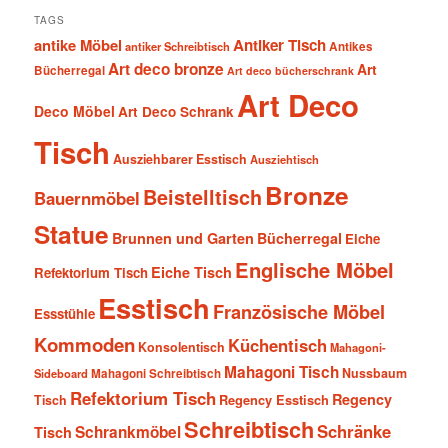
TAGS
antike Möbel
Antiker Tisch
antiker Schreibtisch
Antikes
Art deco bronze
Art
Bücherregal
Art deco bücherschrank
Art Deco
Deco Möbel
Art Deco Schrank
Tisch
Ausziehbarer Esstisch
Ausziehtisch
Bronze
Beistelltisch
Bauernmöbel
Statue
Brunnen und Garten
Bücherregal
Eiche
Englische Möbel
Eiche Tisch
Refektorium Tisch
Esstisch
Französische Möbel
Essstühle
Kommoden
Küchentisch
Konsolentisch
Mahagoni-
Mahagoni Tisch
Nussbaum
Sideboard
Mahagoni Schreibtisch
Refektorium Tisch
Regency
Tisch
Regency Esstisch
Schreibtisch
Schränke
Schrankmöbel
Tisch