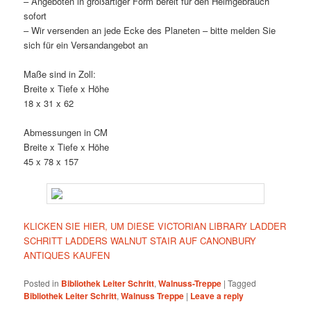
– Angeboten in großartiger Form bereit für den Heimgebrauch
sofort
– Wir versenden an jede Ecke des Planeten – bitte melden Sie
sich für ein Versandangebot an
Maße sind in Zoll:
Breite x Tiefe x Höhe
18 x 31 x 62
Abmessungen in CM
Breite x Tiefe x Höhe
45 x 78 x 157
KLICKEN SIE HIER, UM DIESE VICTORIAN LIBRARY LADDER
SCHRITT LADDERS WALNUT STAIR AUF CANONBURY
ANTIQUES KAUFEN
Posted in
Bibliothek Leiter Schritt
,
Walnuss-Treppe
|
Tagged
Bibliothek Leiter Schritt
,
Walnuss Treppe
|
Leave a reply