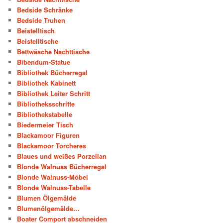
Bedside Schränke
Bedside Truhen
Beistelltisch
Beistelltische
Bettwäsche Nachttische
Bibendum-Statue
Bibliothek Bücherregal
Bibliothek Kabinett
Bibliothek Leiter Schritt
Bibliotheksschritte
Bibliothekstabelle
Biedermeier Tisch
Blackamoor Figuren
Blackamoor Torcheres
Blaues und weißes Porzellan
Blonde Walnuss Bücherregal
Blonde Walnuss-Möbel
Blonde Walnuss-Tabelle
Blumen Ölgemälde
Blumenölgemälde…
Boater Comport abschneiden