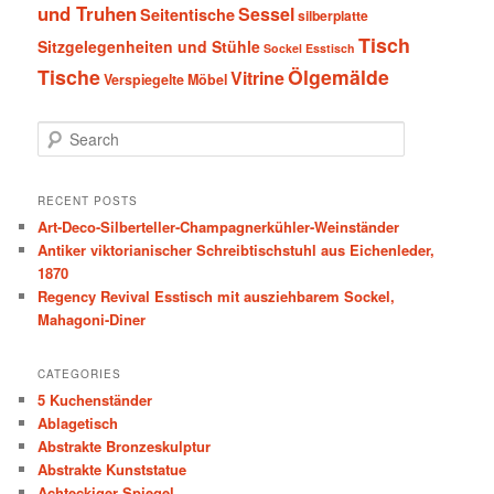
und Truhen
Sessel
Seitentische
silberplatte
Tisch
Sitzgelegenheiten und Stühle
Sockel Esstisch
Tische
Ölgemälde
Vitrine
Verspiegelte Möbel
S
e
a
r
RECENT POSTS
c
Art-Deco-Silberteller-Champagnerkühler-Weinständer
h
Antiker viktorianischer Schreibtischstuhl aus Eichenleder,
1870
Regency Revival Esstisch mit ausziehbarem Sockel,
Mahagoni-Diner
CATEGORIES
5 Kuchenständer
Ablagetisch
Abstrakte Bronzeskulptur
Abstrakte Kunststatue
Achteckiger Spiegel