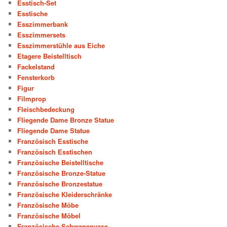
Esstisch-Set
Esstische
Esszimmerbank
Esszimmersets
Esszimmerstühle aus Eiche
Etagere Beistelltisch
Fackelstand
Fensterkorb
Figur
Filmprop
Fleischbedeckung
Fliegende Dame Bronze Statue
Fliegende Dame Statue
Französisch Esstische
Französisch Esstischen
Französische Beistelltische
Französische Bronze-Statue
Französische Bronzestatue
Französische Kleiderschränke
Französische Möbe
Französische Möbel
Französische Schwanenvase