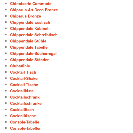
Chinoiserie Commode
Chiparus Art-Deco-Bronze
Chiparus Bronze
Chippendale Esstisch
Chippendale Kabinett
Chippendale Schreibtisch
Chippendale Stühle
Chippendale Tabelle
Chippendale-Bücherregal
Chippendale-Ständer
Clubstühle
Cocktail Tisch
Cocktail-Shaker
Cocktail-Tische
Cocktailkiste
Cocktailschrank
Cocktailschränke
Cocktailtisch
Cocktailtische
Console-Tabelle
Console-Tabellen