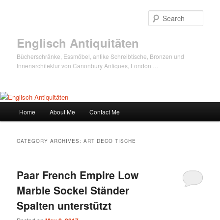
Sear
Englisch Antiquitäten
Bücherschränke, Essmöbel, antike Schreibtische, Bronzen und
Innenarchitektur von Canonbury Antiques, London …
Main
Home
About Me
Contact Me
Skip
Skip
menu
to
to
CATEGORY ARCHIVES:
ART DECO TISCHE
primary
secondary
Paar French Empire Low
content
content
Marble Sockel Ständer
Spalten unterstützt