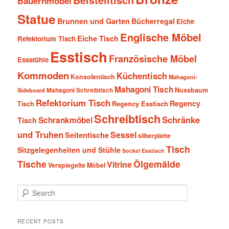
Bauernmöbel
Statue
Brunnen und Garten
Bücherregal
Eiche
Englische Möbel
Eiche Tisch
Refektorium Tisch
Esstisch
Französische Möbel
Essstühle
Kommoden
Küchentisch
Konsolentisch
Mahagoni-
Mahagoni Tisch
Nussbaum
Sideboard
Mahagoni Schreibtisch
Refektorium Tisch
Regency
Tisch
Regency Esstisch
Schreibtisch
Schränke
Schrankmöbel
Tisch
und Truhen
Sessel
Seitentische
silberplatte
Tisch
Sitzgelegenheiten und Stühle
Sockel Esstisch
Tische
Ölgemälde
Vitrine
Verspiegelte Möbel
S
e
a
r
RECENT POSTS
c