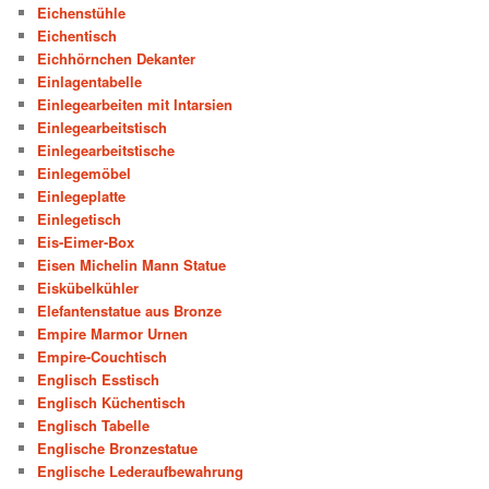
Eichenstühle
Eichentisch
Eichhörnchen Dekanter
Einlagentabelle
Einlegearbeiten mit Intarsien
Einlegearbeitstisch
Einlegearbeitstische
Einlegemöbel
Einlegeplatte
Einlegetisch
Eis-Eimer-Box
Eisen Michelin Mann Statue
Eiskübelkühler
Elefantenstatue aus Bronze
Empire Marmor Urnen
Empire-Couchtisch
Englisch Esstisch
Englisch Küchentisch
Englisch Tabelle
Englische Bronzestatue
Englische Lederaufbewahrung