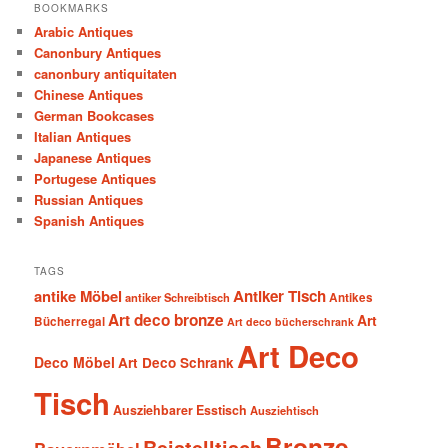
BOOKMARKS
Arabic Antiques
Canonbury Antiques
canonbury antiquitaten
Chinese Antiques
German Bookcases
Italian Antiques
Japanese Antiques
Portugese Antiques
Russian Antiques
Spanish Antiques
TAGS
antike Möbel
Antiker Tisch
antiker Schreibtisch
Antikes
Art deco bronze
Art
Bücherregal
Art deco bücherschrank
Art Deco
Deco Möbel
Art Deco Schrank
Tisch
Ausziehbarer Esstisch
Ausziehtisch
Bronze
Beistelltisch