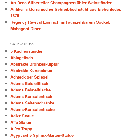
Art-Deco-Silberteller-Champagnerkühler-Weinständer
h
Antiker viktorianischer Schreibtischstuhl aus Eichenleder,
1870
Regency Revival Esstisch mit ausziehbarem Sockel,
Mahagoni-Diner
CATEGORIES
5 Kuchenständer
Ablagetisch
Abstrakte Bronzeskulptur
Abstrakte Kunststatue
Achteckiger Spiegel
Adams Beistelltisch
Adams Beistelltische
Adams Konsolentisch
Adams Seitenschränke
Adams-Konsolentische
Adler Statue
Affe Statue
Affen-Trupp
Ägyptische Sphinx-Garten-Statue