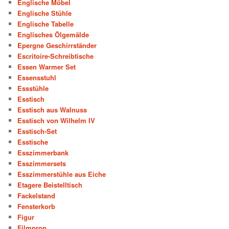
Englische Möbel
Englische Stühle
Englische Tabelle
Englisches Ölgemälde
Epergne Geschirrständer
Escritoire-Schreibtische
Essen Warmer Set
Essensstuhl
Essstühle
Esstisch
Esstisch aus Walnuss
Esstisch von Wilhelm IV
Esstisch-Set
Esstische
Esszimmerbank
Esszimmersets
Esszimmerstühle aus Eiche
Etagere Beistelltisch
Fackelstand
Fensterkorb
Figur
Filmprop