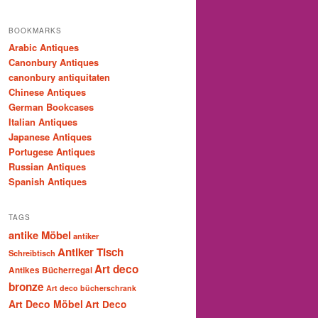
BOOKMARKS
Arabic Antiques
Canonbury Antiques
canonbury antiquitaten
Chinese Antiques
German Bookcases
Italian Antiques
Japanese Antiques
Portugese Antiques
Russian Antiques
Spanish Antiques
TAGS
antike Möbel
antiker
Antiker Tisch
Schreibtisch
Art deco
Antikes Bücherregal
bronze
Art deco bücherschrank
Art Deco Möbel
Art Deco