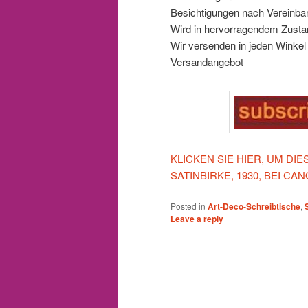
Besichtigungen nach Vereinba
Wird in hervorragendem Zustan
Wir versenden in jeden Winkel d
Versandangebot
KLICKEN SIE HIER, UM DI
SATINBIRKE, 1930, BEI C
Posted in
Art-Deco-Schreibtische
,
Leave a reply