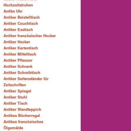
Hochzeitstruhen
Antike Uhr
Antiker Beistelltisch
Antiker Couchtisch
Antiker Esstisch
Antiker französischer Hocker
Antiker Hocker
Antiker Kartentisch
Antiker Mitteltisch
Antiker Pflanzer
Antiker Schrank
Antiker Schreibtisch
Antiker Seitenständer für
Zeitschriften
Antiker Spiegel
Antiker Stuhl
Antiker Tisch
Antiker Wandteppich
Antikes Bücherregal
Antikes französisches
Ölgemälde