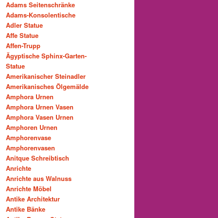
Adams Seitenschränke
Adams-Konsolentische
Adler Statue
Affe Statue
Affen-Trupp
Ägyptische Sphinx-Garten-
Statue
Amerikanischer Steinadler
Amerikanisches Ölgemälde
Amphora Urnen
Amphora Urnen Vasen
Amphora Vasen Urnen
Amphoren Urnen
Amphorenvase
Amphorenvasen
Anitque Schreibtisch
Anrichte
Anrichte aus Walnuss
Anrichte Möbel
Antike Architektur
Antike Bänke