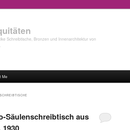
quitäten
ke Schreibtische, Bronzen und Innenarchitektur von
…
t Me
-SCHREIBTISCHE
o-Säulenschreibtisch aus
, 1930