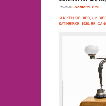
Posted on
December 26, 2023
KLICKEN SIE HIER, UM DI
SATINBIRKE, 1930, BEI C