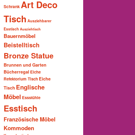
Art Deco
Schrank
Tisch
Ausziehbarer
Esstisch
Ausziehtisch
Bauernmöbel
Beistelltisch
Bronze Statue
Brunnen und Garten
Bücherregal
Eiche
Eiche
Refektorium Tisch
Englische
Tisch
Möbel
Essstühle
Esstisch
Französische Möbel
Kommoden