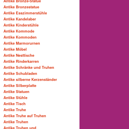
Antike Bronze-Statue
Antike Bronzestatue
Antike Esszimmerstühle
Antike Kandelaber
Antike Kinderstühle
Antike Kommode
Antike Kommoden
Antike Marmorurnen
Antike Möbel
Antike Nesttische
Antike Rinderkarren
Antike Schränke und Truhen
Antike Schubladen
Antike silberne Kerzenständer
Antike Silberplatte
Antike Statuen
Antike Stühle
Antike Tisch
Antike Truhe
Antike Truhe auf Truhen
Antike Truhen
Antike Truhen und