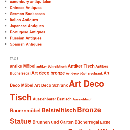
canonbury antiquitaten
Chinese Antiques
German Bookcases
Italian Antiques
Japanese Antiques
Portugese Antiques
Russian Antiques
Spanish Antiques
TAGS
antike Möbel
Antiker Tisch
antiker Schreibtisch
Antikes
Art deco bronze
Art
Bücherregal
Art deco bücherschrank
Art Deco
Deco Möbel
Art Deco Schrank
Tisch
Ausziehbarer Esstisch
Ausziehtisch
Bronze
Beistelltisch
Bauernmöbel
Statue
Brunnen und Garten
Bücherregal
Eiche