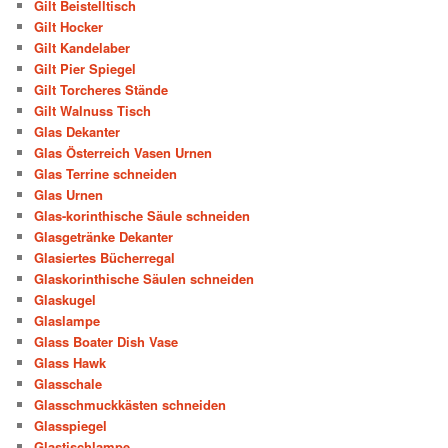
Gilt Beistelltisch
Gilt Hocker
Gilt Kandelaber
Gilt Pier Spiegel
Gilt Torcheres Stände
Gilt Walnuss Tisch
Glas Dekanter
Glas Österreich Vasen Urnen
Glas Terrine schneiden
Glas Urnen
Glas-korinthische Säule schneiden
Glasgetränke Dekanter
Glasiertes Bücherregal
Glaskorinthische Säulen schneiden
Glaskugel
Glaslampe
Glass Boater Dish Vase
Glass Hawk
Glasschale
Glasschmuckkästen schneiden
Glasspiegel
Glastischlampe