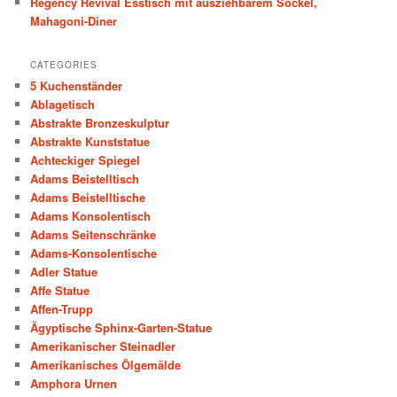
Regency Revival Esstisch mit ausziehbarem Sockel,
Mahagoni-Diner
CATEGORIES
5 Kuchenständer
Ablagetisch
Abstrakte Bronzeskulptur
Abstrakte Kunststatue
Achteckiger Spiegel
Adams Beistelltisch
Adams Beistelltische
Adams Konsolentisch
Adams Seitenschränke
Adams-Konsolentische
Adler Statue
Affe Statue
Affen-Trupp
Ägyptische Sphinx-Garten-Statue
Amerikanischer Steinadler
Amerikanisches Ölgemälde
Amphora Urnen