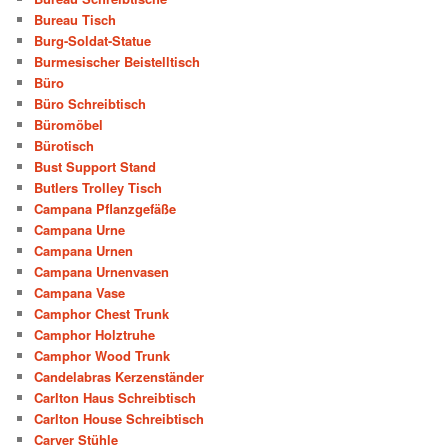
Bureau Tisch
Burg-Soldat-Statue
Burmesischer Beistelltisch
Büro
Büro Schreibtisch
Büromöbel
Bürotisch
Bust Support Stand
Butlers Trolley Tisch
Campana Pflanzgefäße
Campana Urne
Campana Urnen
Campana Urnenvasen
Campana Vase
Camphor Chest Trunk
Camphor Holztruhe
Camphor Wood Trunk
Candelabras Kerzenständer
Carlton Haus Schreibtisch
Carlton House Schreibtisch
Carver Stühle