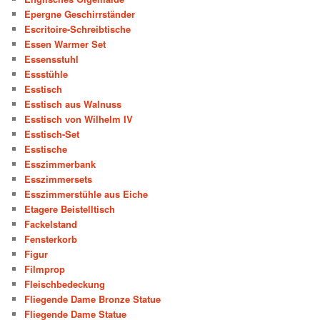
Epergne Geschirrständer
Escritoire-Schreibtische
Essen Warmer Set
Essensstuhl
Essstühle
Esstisch
Esstisch aus Walnuss
Esstisch von Wilhelm IV
Esstisch-Set
Esstische
Esszimmerbank
Esszimmersets
Esszimmerstühle aus Eiche
Etagere Beistelltisch
Fackelstand
Fensterkorb
Figur
Filmprop
Fleischbedeckung
Fliegende Dame Bronze Statue
Fliegende Dame Statue