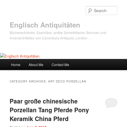
Sear
Englisch Antiquitäten
Bücherschränke, Essmöbel, antike Schreibtische, Bronzen und
Innenarchitektur von Canonbury Antiques, London …
Main
Home
About Me
Contact Me
Skip
Skip
menu
to
to
CATEGORY ARCHIVES:
ART DECO PORZELLAN
primary
secondary
Paar große chinesische
content
content
Porzellan Tang Pferde Pony
Keramik China Pferd