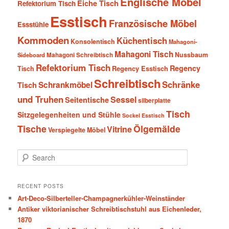
Englische Möbel
Eiche Tisch
Refektorium Tisch
Esstisch
Französische Möbel
Essstühle
Kommoden
Küchentisch
Konsolentisch
Mahagoni-
Mahagoni Tisch
Nussbaum
Sideboard
Mahagoni Schreibtisch
Refektorium Tisch
Regency
Tisch
Regency Esstisch
Schreibtisch
Schränke
Schrankmöbel
Tisch
und Truhen
Sessel
Seitentische
silberplatte
Tisch
Sitzgelegenheiten und Stühle
Sockel Esstisch
Tische
Ölgemälde
Vitrine
Verspiegelte Möbel
S
e
a
r
RECENT POSTS
c
Art-Deco-Silberteller-Champagnerkühler-Weinständer
h
Antiker viktorianischer Schreibtischstuhl aus Eichenleder,
1870