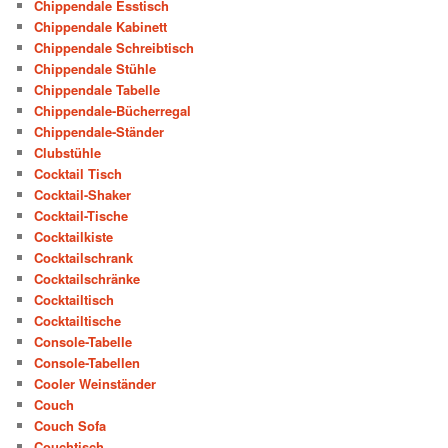
Chippendale Esstisch
Chippendale Kabinett
Chippendale Schreibtisch
Chippendale Stühle
Chippendale Tabelle
Chippendale-Bücherregal
Chippendale-Ständer
Clubstühle
Cocktail Tisch
Cocktail-Shaker
Cocktail-Tische
Cocktailkiste
Cocktailschrank
Cocktailschränke
Cocktailtisch
Cocktailtische
Console-Tabelle
Console-Tabellen
Cooler Weinständer
Couch
Couch Sofa
Couchtisch