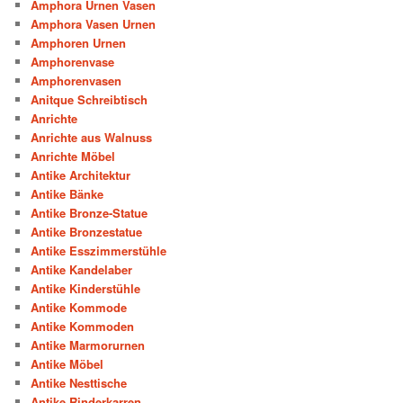
Amphora Urnen Vasen
Amphora Vasen Urnen
Amphoren Urnen
Amphorenvase
Amphorenvasen
Anitque Schreibtisch
Anrichte
Anrichte aus Walnuss
Anrichte Möbel
Antike Architektur
Antike Bänke
Antike Bronze-Statue
Antike Bronzestatue
Antike Esszimmerstühle
Antike Kandelaber
Antike Kinderstühle
Antike Kommode
Antike Kommoden
Antike Marmorurnen
Antike Möbel
Antike Nesttische
Antike Rinderkarren