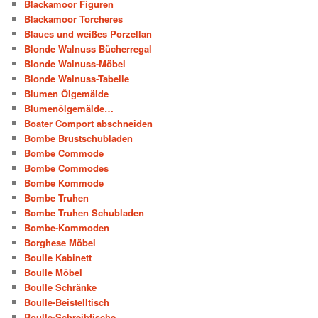
Blackamoor Figuren
Blackamoor Torcheres
Blaues und weißes Porzellan
Blonde Walnuss Bücherregal
Blonde Walnuss-Möbel
Blonde Walnuss-Tabelle
Blumen Ölgemälde
Blumenölgemälde…
Boater Comport abschneiden
Bombe Brustschubladen
Bombe Commode
Bombe Commodes
Bombe Kommode
Bombe Truhen
Bombe Truhen Schubladen
Bombe-Kommoden
Borghese Möbel
Boulle Kabinett
Boulle Möbel
Boulle Schränke
Boulle-Beistelltisch
Boulle-Schreibtische