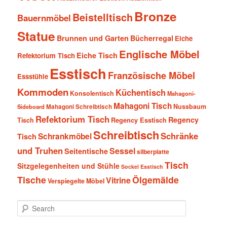
Bronze
Beistelltisch
Bauernmöbel
Statue
Brunnen und Garten
Bücherregal
Eiche
Englische Möbel
Eiche Tisch
Refektorium Tisch
Esstisch
Französische Möbel
Essstühle
Kommoden
Küchentisch
Konsolentisch
Mahagoni-
Mahagoni Tisch
Nussbaum
Sideboard
Mahagoni Schreibtisch
Refektorium Tisch
Regency
Tisch
Regency Esstisch
Schreibtisch
Schränke
Schrankmöbel
Tisch
und Truhen
Sessel
Seitentische
silberplatte
Tisch
Sitzgelegenheiten und Stühle
Sockel Esstisch
Tische
Ölgemälde
Vitrine
Verspiegelte Möbel
S
e
a