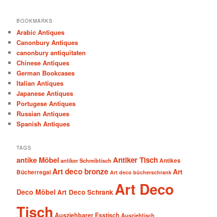
BOOKMARKS
Arabic Antiques
Canonbury Antiques
canonbury antiquitaten
Chinese Antiques
German Bookcases
Italian Antiques
Japanese Antiques
Portugese Antiques
Russian Antiques
Spanish Antiques
TAGS
antike Möbel
Antiker Tisch
antiker Schreibtisch
Antikes
Art deco bronze
Art
Bücherregal
Art deco bücherschrank
Art Deco
Deco Möbel
Art Deco Schrank
Tisch
Ausziehbarer Esstisch
Ausziehtisch