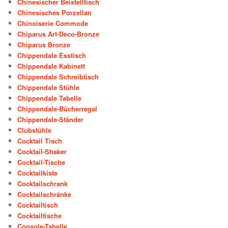
Chinesischer Beistelltisch
Chinesisches Porzellan
Chinoiserie Commode
Chiparus Art-Deco-Bronze
Chiparus Bronze
Chippendale Esstisch
Chippendale Kabinett
Chippendale Schreibtisch
Chippendale Stühle
Chippendale Tabelle
Chippendale-Bücherregal
Chippendale-Ständer
Clubstühle
Cocktail Tisch
Cocktail-Shaker
Cocktail-Tische
Cocktailkiste
Cocktailschrank
Cocktailschränke
Cocktailtisch
Cocktailtische
Console-Tabelle