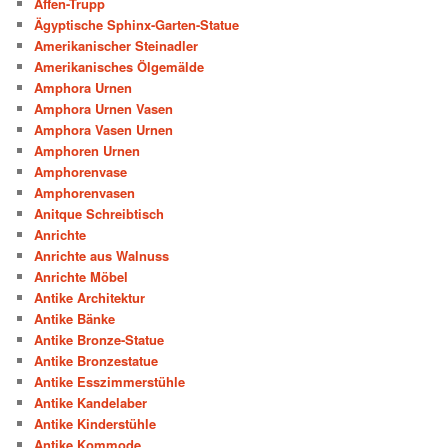
Affen-Trupp
Ägyptische Sphinx-Garten-Statue
Amerikanischer Steinadler
Amerikanisches Ölgemälde
Amphora Urnen
Amphora Urnen Vasen
Amphora Vasen Urnen
Amphoren Urnen
Amphorenvase
Amphorenvasen
Anitque Schreibtisch
Anrichte
Anrichte aus Walnuss
Anrichte Möbel
Antike Architektur
Antike Bänke
Antike Bronze-Statue
Antike Bronzestatue
Antike Esszimmerstühle
Antike Kandelaber
Antike Kinderstühle
Antike Kommode