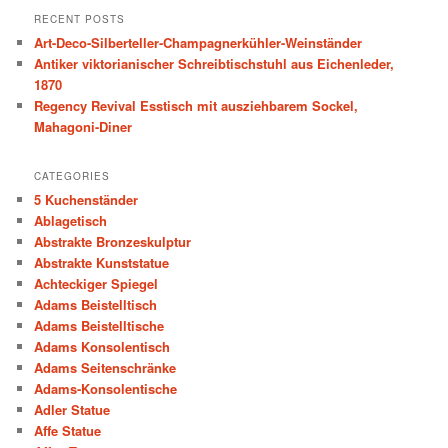
r
RECENT POSTS
c
Art-Deco-Silberteller-Champagnerkühler-Weinständer
h
Antiker viktorianischer Schreibtischstuhl aus Eichenleder,
1870
Regency Revival Esstisch mit ausziehbarem Sockel,
Mahagoni-Diner
CATEGORIES
5 Kuchenständer
Ablagetisch
Abstrakte Bronzeskulptur
Abstrakte Kunststatue
Achteckiger Spiegel
Adams Beistelltisch
Adams Beistelltische
Adams Konsolentisch
Adams Seitenschränke
Adams-Konsolentische
Adler Statue
Affe Statue