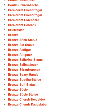
Boulle-Schreibtische
Breakfornt Bücherregal
Breakfront Bücherregal
Breakfront Sideboard
Breakfront-Schrank
Briefkasten
Bronze
Bronze Affen Statue
Bronze Akt Statue
Bronze Aktfigur
Bronze Alligator
Bronze Ballerina Statue
Bronze Balletttänzer
Bronze Bärenbrunnen
Bronze Boxer Hunde
Bronze Buddha-Statue
Bronze Bull Statue
Bronze Büste
Bronze Büste Statue
Bronze Cherub Herzstück
Bronze Cheurb Kandelaber