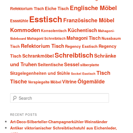
Englische Möbel
Eiche Tisch
Refektorium Tisch
Esstisch
Französische Möbel
Essstühle
Kommoden
Küchentisch
Konsolentisch
Mahagoni-
Mahagoni Tisch
Nussbaum
Sideboard
Mahagoni Schreibtisch
Refektorium Tisch
Regency
Tisch
Regency Esstisch
Schreibtisch
Schränke
Schrankmöbel
Tisch
und Truhen
Sessel
Seitentische
silberplatte
Tisch
Sitzgelegenheiten und Stühle
Sockel Esstisch
Tische
Ölgemälde
Vitrine
Verspiegelte Möbel
S
e
a
r
RECENT POSTS
c
Art-Deco-Silberteller-Champagnerkühler-Weinständer
h
Antiker viktorianischer Schreibtischstuhl aus Eichenleder,