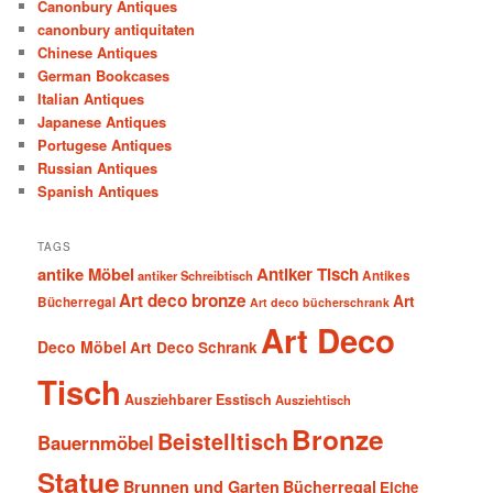
Canonbury Antiques
canonbury antiquitaten
Chinese Antiques
German Bookcases
Italian Antiques
Japanese Antiques
Portugese Antiques
Russian Antiques
Spanish Antiques
TAGS
antike Möbel
Antiker Tisch
antiker Schreibtisch
Antikes
Art deco bronze
Art
Bücherregal
Art deco bücherschrank
Art Deco
Deco Möbel
Art Deco Schrank
Tisch
Ausziehbarer Esstisch
Ausziehtisch
Bronze
Beistelltisch
Bauernmöbel
Statue
Brunnen und Garten
Bücherregal
Eiche