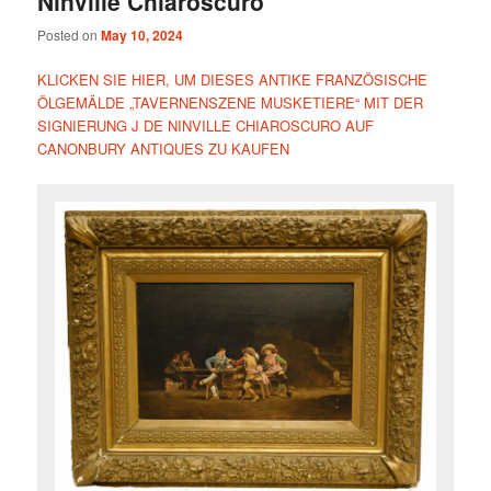
Ninville Chiaroscuro
Posted on
May 10, 2024
KLICKEN SIE HIER, UM DIESES ANTIKE FRANZÖSISCHE
ÖLGEMÄLDE „TAVERNENSZENE MUSKETIERE“ MIT DER
SIGNIERUNG J DE NINVILLE CHIAROSCURO AUF
CANONBURY ANTIQUES ZU KAUFEN