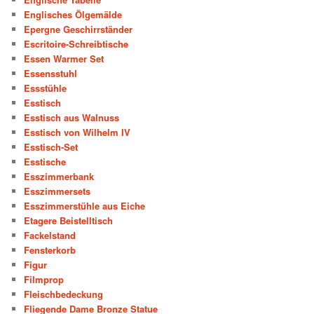
Englisches Ölgemälde
Epergne Geschirrständer
Escritoire-Schreibtische
Essen Warmer Set
Essensstuhl
Essstühle
Esstisch
Esstisch aus Walnuss
Esstisch von Wilhelm IV
Esstisch-Set
Esstische
Esszimmerbank
Esszimmersets
Esszimmerstühle aus Eiche
Etagere Beistelltisch
Fackelstand
Fensterkorb
Figur
Filmprop
Fleischbedeckung
Fliegende Dame Bronze Statue