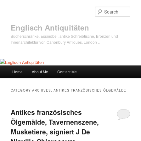
Sear
Englisch Antiquitäten
Bücherschränke, Essmöbel, antike Schreibtische, Bronzen und
Innenarchitektur von Canonbury Antiques, London …
Main
Home
About Me
Contact Me
Skip
Skip
menu
to
to
CATEGORY ARCHIVES:
ANTIKES FRANZÖSISCHES ÖLGEMÄLDE
primary
secondary
Antikes französisches
content
content
Ölgemälde, Tavernenszene,
Musketiere, signiert J De