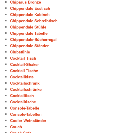
Chiparus Bronze
Chippendale Esstisch
Chippendale Kabinett
Chippendale Schreibtisch
Chippendale Stühle
Chippendale Tabelle
Chippendale-Bücherregal
Chippendale-Ständer
Clubstühle
Cocktail Tisch
Cocktail-Shaker
Cocktail-Tische
Cocktailkiste
Cocktailschrank
Cocktailschränke
Cocktailtisch
Cocktailtische
Console-Tabelle
Console-Tabellen
Cooler Weinständer
Couch
Couch Sofa