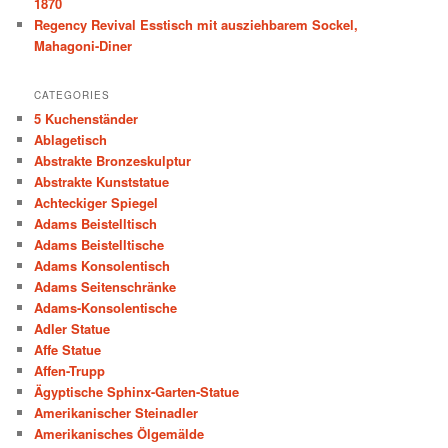
1870
Regency Revival Esstisch mit ausziehbarem Sockel,
Mahagoni-Diner
CATEGORIES
5 Kuchenständer
Ablagetisch
Abstrakte Bronzeskulptur
Abstrakte Kunststatue
Achteckiger Spiegel
Adams Beistelltisch
Adams Beistelltische
Adams Konsolentisch
Adams Seitenschränke
Adams-Konsolentische
Adler Statue
Affe Statue
Affen-Trupp
Ägyptische Sphinx-Garten-Statue
Amerikanischer Steinadler
Amerikanisches Ölgemälde