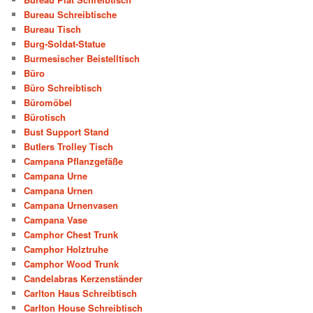
Bureau Schreibtische
Bureau Tisch
Burg-Soldat-Statue
Burmesischer Beistelltisch
Büro
Büro Schreibtisch
Büromöbel
Bürotisch
Bust Support Stand
Butlers Trolley Tisch
Campana Pflanzgefäße
Campana Urne
Campana Urnen
Campana Urnenvasen
Campana Vase
Camphor Chest Trunk
Camphor Holztruhe
Camphor Wood Trunk
Candelabras Kerzenständer
Carlton Haus Schreibtisch
Carlton House Schreibtisch