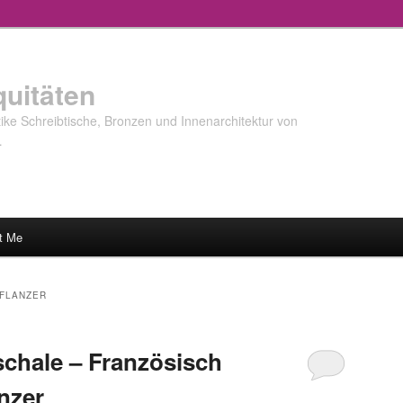
quitäten
ke Schreibtische, Bronzen und Innenarchitektur von
…
t Me
PFLANZER
schale – Französisch
nzer