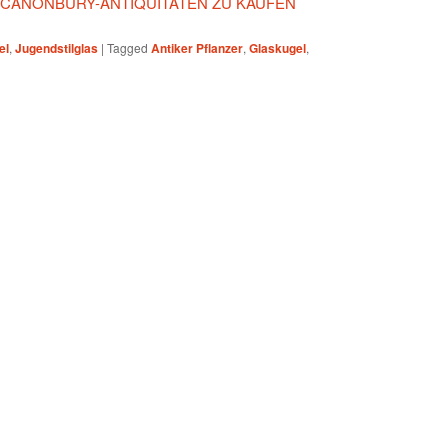
F CANONBURY-ANTIQUITÄTEN ZU KAUFEN
el
,
Jugendstilglas
|
Tagged
Antiker Pflanzer
,
Glaskugel
,