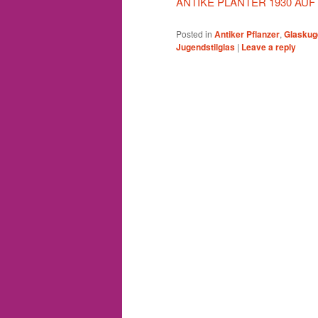
ANTIKE PLANTER 1930 AU
Posted in
Antiker Pflanzer
,
Glaskug
Jugendstilglas
|
Leave a reply