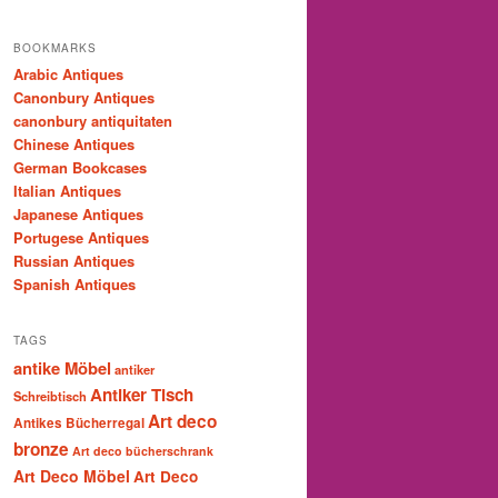
BOOKMARKS
Arabic Antiques
Canonbury Antiques
canonbury antiquitaten
Chinese Antiques
German Bookcases
Italian Antiques
Japanese Antiques
Portugese Antiques
Russian Antiques
Spanish Antiques
TAGS
antike Möbel
antiker
Antiker Tisch
Schreibtisch
Art deco
Antikes Bücherregal
bronze
Art deco bücherschrank
Art Deco Möbel
Art Deco