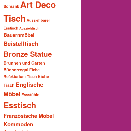
Art Deco
Schrank
Tisch
Ausziehbarer
Esstisch
Ausziehtisch
Bauernmöbel
Beistelltisch
Bronze Statue
Brunnen und Garten
Bücherregal
Eiche
Eiche
Refektorium Tisch
Englische
Tisch
Möbel
Essstühle
Esstisch
Französische Möbel
Kommoden