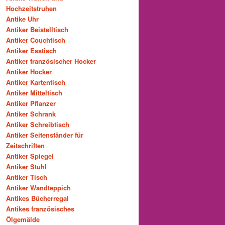
Hochzeitstruhen
Antike Uhr
Antiker Beistelltisch
Antiker Couchtisch
Antiker Esstisch
Antiker französischer Hocker
Antiker Hocker
Antiker Kartentisch
Antiker Mitteltisch
Antiker Pflanzer
Antiker Schrank
Antiker Schreibtisch
Antiker Seitenständer für
Zeitschriften
Antiker Spiegel
Antiker Stuhl
Antiker Tisch
Antiker Wandteppich
Antikes Bücherregal
Antikes französisches
Ölgemälde