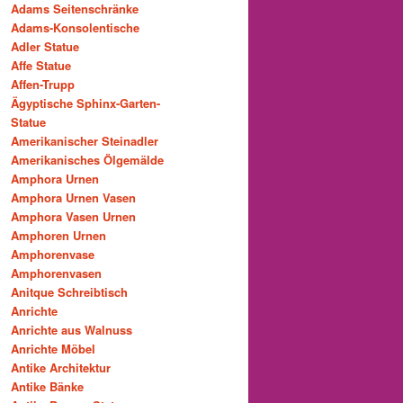
Adams Seitenschränke
Adams-Konsolentische
Adler Statue
Affe Statue
Affen-Trupp
Ägyptische Sphinx-Garten-
Statue
Amerikanischer Steinadler
Amerikanisches Ölgemälde
Amphora Urnen
Amphora Urnen Vasen
Amphora Vasen Urnen
Amphoren Urnen
Amphorenvase
Amphorenvasen
Anitque Schreibtisch
Anrichte
Anrichte aus Walnuss
Anrichte Möbel
Antike Architektur
Antike Bänke