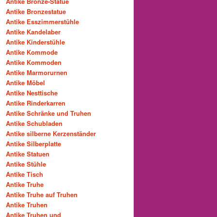
Antike Bronze-Statue
Antike Bronzestatue
Antike Esszimmerstühle
Antike Kandelaber
Antike Kinderstühle
Antike Kommode
Antike Kommoden
Antike Marmorurnen
Antike Möbel
Antike Nesttische
Antike Rinderkarren
Antike Schränke und Truhen
Antike Schubladen
Antike silberne Kerzenständer
Antike Silberplatte
Antike Statuen
Antike Stühle
Antike Tisch
Antike Truhe
Antike Truhe auf Truhen
Antike Truhen
Antike Truhen und