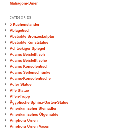
Mahagoni-Diner
CATEGORIES
5 Kuchenständer
Ablagetisch
Abstrakte Bronzeskulptur
Abstrakte Kunststatue
Achteckiger Spiegel
Adams Beistelltisch
Adams Beistelltische
Adams Konsolentisch
Adams Seitenschränke
Adams-Konsolentische
Adler Statue
Affe Statue
Affen-Trupp
Ägyptische Sphinx-Garten-Statue
Amerikanischer Steinadler
Amerikanisches Ölgemälde
Amphora Urnen
Amphora Urnen Vasen