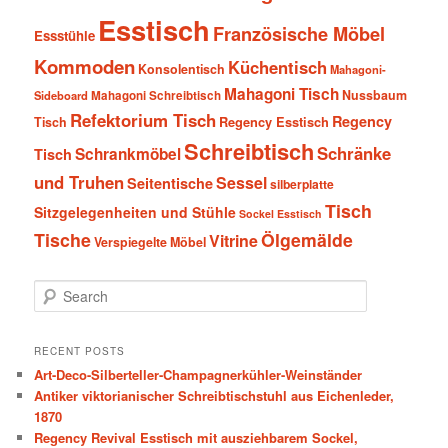
Esstisch
Französische Möbel
Essstühle
Kommoden
Küchentisch
Konsolentisch
Mahagoni-
Mahagoni Tisch
Nussbaum
Sideboard
Mahagoni Schreibtisch
Refektorium Tisch
Regency
Tisch
Regency Esstisch
Schreibtisch
Schränke
Schrankmöbel
Tisch
und Truhen
Sessel
Seitentische
silberplatte
Tisch
Sitzgelegenheiten und Stühle
Sockel Esstisch
Tische
Ölgemälde
Vitrine
Verspiegelte Möbel
S
e
a
r
RECENT POSTS
c
Art-Deco-Silberteller-Champagnerkühler-Weinständer
h
Antiker viktorianischer Schreibtischstuhl aus Eichenleder,
1870
Regency Revival Esstisch mit ausziehbarem Sockel,