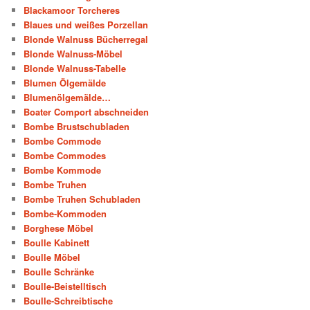
Blackamoor Torcheres
Blaues und weißes Porzellan
Blonde Walnuss Bücherregal
Blonde Walnuss-Möbel
Blonde Walnuss-Tabelle
Blumen Ölgemälde
Blumenölgemälde…
Boater Comport abschneiden
Bombe Brustschubladen
Bombe Commode
Bombe Commodes
Bombe Kommode
Bombe Truhen
Bombe Truhen Schubladen
Bombe-Kommoden
Borghese Möbel
Boulle Kabinett
Boulle Möbel
Boulle Schränke
Boulle-Beistelltisch
Boulle-Schreibtische