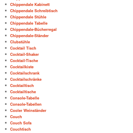
Chippendale Kabinett
Chippendale Schreibtisch
Chippendale Stühle
Chippendale Tabelle
Chippendale-Bücherregal
Chippendale-Ständer
Clubstühle
Cocktail Tisch
Cocktail-Shaker
Cocktail-Tische
Cocktailkiste
Cocktailschrank
Cocktailschränke
Cocktailtisch
Cocktailtische
Console-Tabelle
Console-Tabellen
Cooler Weinständer
Couch
Couch Sofa
Couchtisch