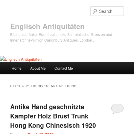
Sear
Englisch Antiquitäten
Bücherschränke, Essmöbel, antike Schreibtische, Bronzen und
Innenarchitektur von Canonbury Antiques, London …
Main
Home
About Me
Contact Me
Skip
Skip
menu
to
to
CATEGORY ARCHIVES:
ANTIKE TRUHE
primary
secondary
Antike Hand geschnitzte
content
content
Kampfer Holz Brust Trunk
Hong Kong Chinesisch 1920