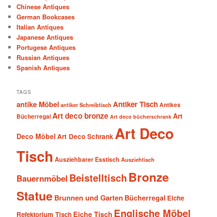
Chinese Antiques
German Bookcases
Italian Antiques
Japanese Antiques
Portugese Antiques
Russian Antiques
Spanish Antiques
TAGS
antike Möbel
Antiker Tisch
antiker Schreibtisch
Antikes
Art deco bronze
Art
Bücherregal
Art deco bücherschrank
Art Deco
Deco Möbel
Art Deco Schrank
Tisch
Ausziehbarer Esstisch
Ausziehtisch
Bronze
Beistelltisch
Bauernmöbel
Statue
Brunnen und Garten
Bücherregal
Eiche
Englische Möbel
Eiche Tisch
Refektorium Tisch