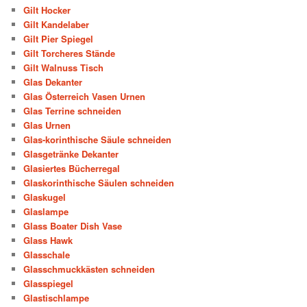
Gilt Hocker
Gilt Kandelaber
Gilt Pier Spiegel
Gilt Torcheres Stände
Gilt Walnuss Tisch
Glas Dekanter
Glas Österreich Vasen Urnen
Glas Terrine schneiden
Glas Urnen
Glas-korinthische Säule schneiden
Glasgetränke Dekanter
Glasiertes Bücherregal
Glaskorinthische Säulen schneiden
Glaskugel
Glaslampe
Glass Boater Dish Vase
Glass Hawk
Glasschale
Glasschmuckkästen schneiden
Glasspiegel
Glastischlampe