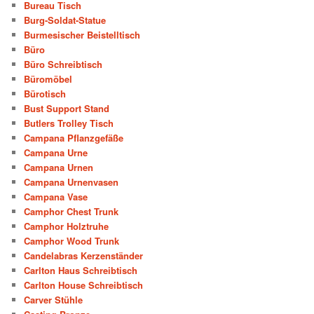
Bureau Tisch
Burg-Soldat-Statue
Burmesischer Beistelltisch
Büro
Büro Schreibtisch
Büromöbel
Bürotisch
Bust Support Stand
Butlers Trolley Tisch
Campana Pflanzgefäße
Campana Urne
Campana Urnen
Campana Urnenvasen
Campana Vase
Camphor Chest Trunk
Camphor Holztruhe
Camphor Wood Trunk
Candelabras Kerzenständer
Carlton Haus Schreibtisch
Carlton House Schreibtisch
Carver Stühle