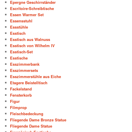
Epergne Geschirrständer
Escritoire-Schreibtische
Essen Warmer Set
Essensstuhl
Essstühle
Esstisch
Esstisch aus Walnuss
Esstisch von Wilhelm IV
Esstisch-Set
Esstische
Esszimmerbank
Esszimmersets
Esszimmerstühle aus Eiche
Etagere Beistelltisch
Fackelstand
Fensterkorb
Figur
Filmprop
Fleischbedeckung
Fliegende Dame Bronze Statue
Fliegende Dame Statue