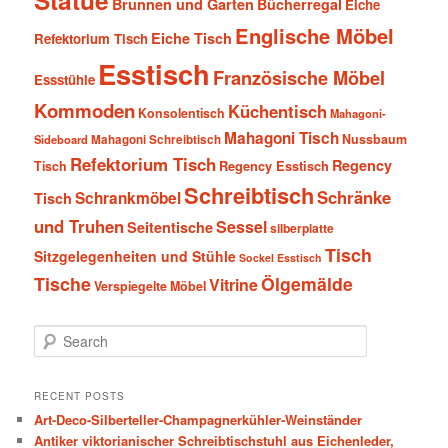
Statue
Brunnen und Garten
Bücherregal
Eiche
Englische Möbel
Eiche Tisch
Refektorium Tisch
Esstisch
Französische Möbel
Essstühle
Kommoden
Küchentisch
Konsolentisch
Mahagoni-
Mahagoni Tisch
Nussbaum
Sideboard
Mahagoni Schreibtisch
Refektorium Tisch
Regency
Tisch
Regency Esstisch
Schreibtisch
Schränke
Schrankmöbel
Tisch
und Truhen
Sessel
Seitentische
silberplatte
Tisch
Sitzgelegenheiten und Stühle
Sockel Esstisch
Tische
Ölgemälde
Vitrine
Verspiegelte Möbel
S
e
a
r
RECENT POSTS
c
Art-Deco-Silberteller-Champagnerkühler-Weinständer
h
Antiker viktorianischer Schreibtischstuhl aus Eichenleder,