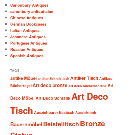
Canonbury Antiques
canonbury antiquitaten
Chinese Antiques
German Bookcases
Italian Antiques
Japanese Antiques
Portugese Antiques
Russian Antiques
Spanish Antiques
TAGS
antike Möbel
Antiker Tisch
antiker Schreibtisch
Antikes
Art deco bronze
Art
Bücherregal
Art deco bücherschrank
Art Deco
Deco Möbel
Art Deco Schrank
Tisch
Ausziehbarer Esstisch
Ausziehtisch
Bronze
Beistelltisch
Bauernmöbel