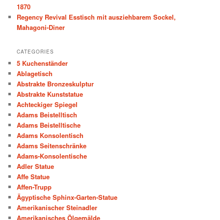
1870
Regency Revival Esstisch mit ausziehbarem Sockel,
Mahagoni-Diner
CATEGORIES
5 Kuchenständer
Ablagetisch
Abstrakte Bronzeskulptur
Abstrakte Kunststatue
Achteckiger Spiegel
Adams Beistelltisch
Adams Beistelltische
Adams Konsolentisch
Adams Seitenschränke
Adams-Konsolentische
Adler Statue
Affe Statue
Affen-Trupp
Ägyptische Sphinx-Garten-Statue
Amerikanischer Steinadler
Amerikanisches Ölgemälde