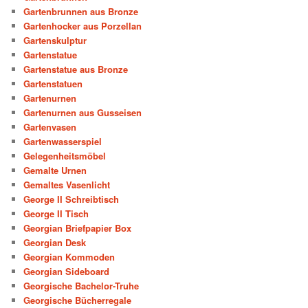
Gartenbrunnen aus Bronze
Gartenhocker aus Porzellan
Gartenskulptur
Gartenstatue
Gartenstatue aus Bronze
Gartenstatuen
Gartenurnen
Gartenurnen aus Gusseisen
Gartenvasen
Gartenwasserspiel
Gelegenheitsmöbel
Gemalte Urnen
Gemaltes Vasenlicht
George II Schreibtisch
George II Tisch
Georgian Briefpapier Box
Georgian Desk
Georgian Kommoden
Georgian Sideboard
Georgische Bachelor-Truhe
Georgische Bücherregale