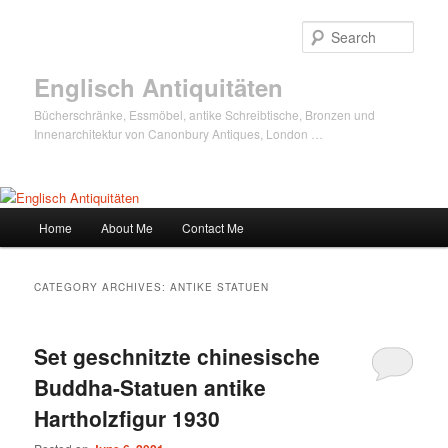
Sear
Englisch Antiquitäten
Bücherschränke, Essmöbel, antike Schreibtische, Bronzen und
Innenarchitektur von Canonbury Antiques, London …
Main
Home
About Me
Contact Me
Skip
Skip
menu
to
to
CATEGORY ARCHIVES:
ANTIKE STATUEN
primary
secondary
Set geschnitzte chinesische
content
content
Buddha-Statuen antike
Hartholzfigur 1930