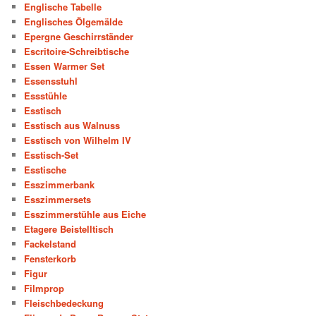
Englische Tabelle
Englisches Ölgemälde
Epergne Geschirrständer
Escritoire-Schreibtische
Essen Warmer Set
Essensstuhl
Essstühle
Esstisch
Esstisch aus Walnuss
Esstisch von Wilhelm IV
Esstisch-Set
Esstische
Esszimmerbank
Esszimmersets
Esszimmerstühle aus Eiche
Etagere Beistelltisch
Fackelstand
Fensterkorb
Figur
Filmprop
Fleischbedeckung