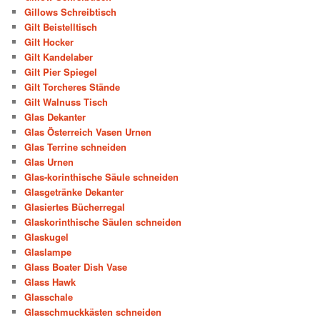
Gillows Schreibtisch
Gilt Beistelltisch
Gilt Hocker
Gilt Kandelaber
Gilt Pier Spiegel
Gilt Torcheres Stände
Gilt Walnuss Tisch
Glas Dekanter
Glas Österreich Vasen Urnen
Glas Terrine schneiden
Glas Urnen
Glas-korinthische Säule schneiden
Glasgetränke Dekanter
Glasiertes Bücherregal
Glaskorinthische Säulen schneiden
Glaskugel
Glaslampe
Glass Boater Dish Vase
Glass Hawk
Glasschale
Glasschmuckkästen schneiden