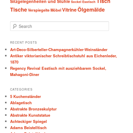
Tisch
Sitzgelegenheiten und Stühle
Sockel Esstisch
Tische
Ölgemälde
Vitrine
Verspiegelte Möbel
S
e
a
r
RECENT POSTS
c
Art-Deco-Silberteller-Champagnerkühler-Weinständer
h
Antiker viktorianischer Schreibtischstuhl aus Eichenleder,
1870
Regency Revival Esstisch mit ausziehbarem Sockel,
Mahagoni-Diner
CATEGORIES
5 Kuchenständer
Ablagetisch
Abstrakte Bronzeskulptur
Abstrakte Kunststatue
Achteckiger Spiegel
Adams Beistelltisch