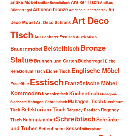
antike Möbel
Antiker Tisch
antiker Schreibtisch
Antikes
Art deco bronze
Art
Bücherregal
Art deco bücherschrank
Art Deco
Deco Möbel
Art Deco Schrank
Tisch
Ausziehbarer Esstisch
Ausziehtisch
Bronze
Beistelltisch
Bauernmöbel
Statue
Brunnen und Garten
Bücherregal
Eiche
Englische Möbel
Eiche Tisch
Refektorium Tisch
Esstisch
Französische Möbel
Essstühle
Kommoden
Küchentisch
Konsolentisch
Mahagoni-
Mahagoni Tisch
Nussbaum
Sideboard
Mahagoni Schreibtisch
Refektorium Tisch
Regency
Tisch
Regency Esstisch
Schreibtisch
Schränke
Schrankmöbel
Tisch
und Truhen
Sessel
Seitentische
silberplatte