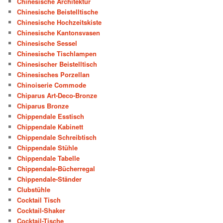
Chinesische Architektur
Chinesische Beistelltische
Chinesische Hochzeitskiste
Chinesische Kantonsvasen
Chinesische Sessel
Chinesische Tischlampen
Chinesischer Beistelltisch
Chinesisches Porzellan
Chinoiserie Commode
Chiparus Art-Deco-Bronze
Chiparus Bronze
Chippendale Esstisch
Chippendale Kabinett
Chippendale Schreibtisch
Chippendale Stühle
Chippendale Tabelle
Chippendale-Bücherregal
Chippendale-Ständer
Clubstühle
Cocktail Tisch
Cocktail-Shaker
Cocktail-Tische