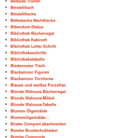
Bedside Truhen
Beistelltisch
Beistelltische
Bettwäsche Nachttische
Bibendum-Statue
Bibliothek Bücherregal
Bibliothek Kabinett
Bibliothek Leiter Schritt
Bibliotheksschritte
Bibliothekstabelle
Biedermeier Tisch
Blackamoor Figuren
Blackamoor Torcheres
Blaues und weißes Porzellan
Blonde Walnuss Bücherregal
Blonde Walnuss-Möbel
Blonde Walnuss-Tabelle
Blumen Ölgemälde
Blumenölgemälde…
Boater Comport abschneiden
Bombe Brustschubladen
Bombe Commode