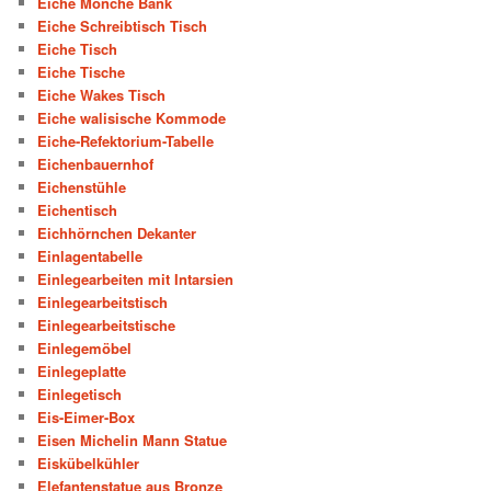
Eiche Mönche Bank
Eiche Schreibtisch Tisch
Eiche Tisch
Eiche Tische
Eiche Wakes Tisch
Eiche walisische Kommode
Eiche-Refektorium-Tabelle
Eichenbauernhof
Eichenstühle
Eichentisch
Eichhörnchen Dekanter
Einlagentabelle
Einlegearbeiten mit Intarsien
Einlegearbeitstisch
Einlegearbeitstische
Einlegemöbel
Einlegeplatte
Einlegetisch
Eis-Eimer-Box
Eisen Michelin Mann Statue
Eiskübelkühler
Elefantenstatue aus Bronze