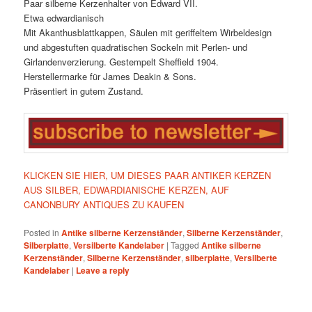
Paar silberne Kerzenhalter von Edward VII.
Etwa edwardianisch
Mit Akanthusblattkappen, Säulen mit geriffeltem Wirbeldesign
und abgestuften quadratischen Sockeln mit Perlen- und
Girlandenverzierung. Gestempelt Sheffield 1904.
Herstellermarke für James Deakin & Sons.
Präsentiert in gutem Zustand.
KLICKEN SIE HIER, UM DIESES PAAR ANTIKER KERZEN
AUS SILBER, EDWARDIANISCHE KERZEN, AUF
CANONBURY ANTIQUES ZU KAUFEN
Posted in
Antike silberne Kerzenständer
,
Silberne Kerzenständer
,
Silberplatte
,
Versilberte Kandelaber
|
Tagged
Antike silberne
Kerzenständer
,
Silberne Kerzenständer
,
silberplatte
,
Versilberte
Kandelaber
|
Leave a reply