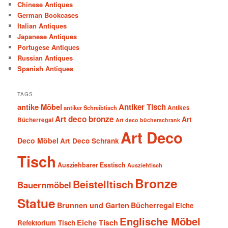
Chinese Antiques
German Bookcases
Italian Antiques
Japanese Antiques
Portugese Antiques
Russian Antiques
Spanish Antiques
TAGS
antike Möbel
Antiker Tisch
antiker Schreibtisch
Antikes
Art deco bronze
Art
Bücherregal
Art deco bücherschrank
Art Deco
Deco Möbel
Art Deco Schrank
Tisch
Ausziehbarer Esstisch
Ausziehtisch
Bronze
Beistelltisch
Bauernmöbel
Statue
Brunnen und Garten
Bücherregal
Eiche
Englische Möbel
Eiche Tisch
Refektorium Tisch