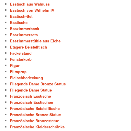
Esstisch aus Walnuss
Esstisch von Wilhelm IV
Esstisch-Set
Esstische
Esszimmerbank
Esszimmersets
Esszimmerstühle aus Eiche
Etagere Beistelltisch
Fackelstand
Fensterkorb
Figur
Filmprop
Fleischbedeckung
Fliegende Dame Bronze Statue
Fliegende Dame Statue
Französisch Esstische
Französisch Esstischen
Französische Beistelltische
Französische Bronze-Statue
Französische Bronzestatue
Französische Kleiderschränke