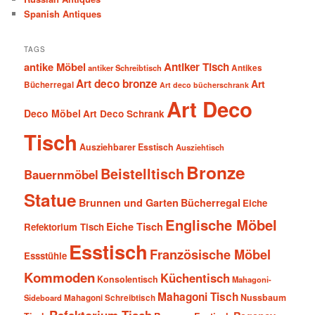
Spanish Antiques
TAGS
antike Möbel
Antiker Tisch
antiker Schreibtisch
Antikes
Art deco bronze
Art
Bücherregal
Art deco bücherschrank
Art Deco
Deco Möbel
Art Deco Schrank
Tisch
Ausziehbarer Esstisch
Ausziehtisch
Bronze
Beistelltisch
Bauernmöbel
Statue
Brunnen und Garten
Bücherregal
Eiche
Englische Möbel
Eiche Tisch
Refektorium Tisch
Esstisch
Französische Möbel
Essstühle
Kommoden
Küchentisch
Konsolentisch
Mahagoni-
Mahagoni Tisch
Nussbaum
Sideboard
Mahagoni Schreibtisch
Refektorium Tisch