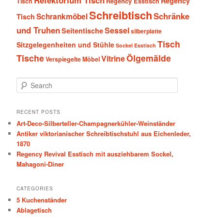
Regency
Tisch
Regency Esstisch
Schreibtisch
Schränke
Schrankmöbel
Tisch
und Truhen
Sessel
Seitentische
silberplatte
Tisch
Sitzgelegenheiten und Stühle
Sockel Esstisch
Tische
Ölgemälde
Vitrine
Verspiegelte Möbel
S
e
a
r
RECENT POSTS
c
Art-Deco-Silberteller-Champagnerkühler-Weinständer
h
Antiker viktorianischer Schreibtischstuhl aus Eichenleder,
1870
Regency Revival Esstisch mit ausziehbarem Sockel,
Mahagoni-Diner
CATEGORIES
5 Kuchenständer
Ablagetisch