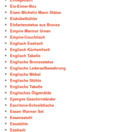
Eis-Eimer-Box
Eisen Michelin Mann Statue
Eiskübelkühler
Elefantenstatue aus Bronze
Empire Marmor Urnen
Empire-Couchtisch
Englisch Esstisch
Englisch Küchentisch
Englisch Tabelle
Englische Bronzestatue
Englische Lederaufbewahrung
Englische Möbel
Englische Stühle
Englische Tabelle
Englisches Ölgemälde
Epergne Geschirrständer
Escritoire-Schreibtische
Essen Warmer Set
Essensstuhl
Essstühle
Esstisch