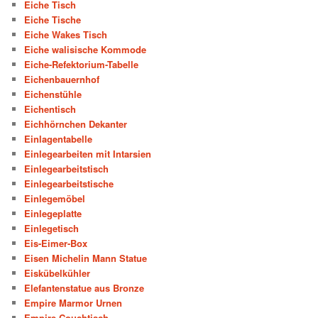
Eiche Tisch
Eiche Tische
Eiche Wakes Tisch
Eiche walisische Kommode
Eiche-Refektorium-Tabelle
Eichenbauernhof
Eichenstühle
Eichentisch
Eichhörnchen Dekanter
Einlagentabelle
Einlegearbeiten mit Intarsien
Einlegearbeitstisch
Einlegearbeitstische
Einlegemöbel
Einlegeplatte
Einlegetisch
Eis-Eimer-Box
Eisen Michelin Mann Statue
Eiskübelkühler
Elefantenstatue aus Bronze
Empire Marmor Urnen
Empire-Couchtisch