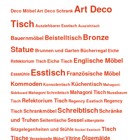
Art Deco
Deco Möbel
Art Deco Schrank
Tisch
Ausziehbarer Esstisch
Ausziehtisch
Bronze
Beistelltisch
Bauernmöbel
Statue
Brunnen und Garten
Bücherregal
Eiche
Englische Möbel
Eiche Tisch
Refektorium Tisch
Esstisch
Französische Möbel
Essstühle
Kommoden
Küchentisch
Konsolentisch
Mahagoni-
Mahagoni Tisch
Nussbaum
Sideboard
Mahagoni Schreibtisch
Refektorium Tisch
Regency
Tisch
Regency Esstisch
Schreibtisch
Schränke
Schrankmöbel
Tisch
und Truhen
Sessel
Seitentische
silberplatte
Tisch
Sitzgelegenheiten und Stühle
Sockel Esstisch
Tische
Ölgemälde
Vitrine
Verspiegelte Möbel