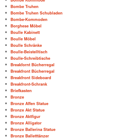
Bombe Truhen
Bombe Truhen Schubladen
Bombe-Kommoden
Borghese Möbel
Boulle Kabinett
Boulle Möbel
Boulle Schränke
Boulle-Beistelltisch
Boulle-Schreibtische
Breakfornt Bücherregal
Breakfront Bücherregal
Breakfront Sideboard
Breakfront-Schrank
Briefkasten
Bronze
Bronze Affen Statue
Bronze Akt Statue
Bronze Aktfigur
Bronze Alligator
Bronze Ballerina Statue
Bronze Balletttänzer