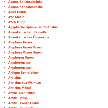
Adams Seitenschränke
Adams-Konsolentische
Adler Statue
Affe Statue
Affen-Trupp
Ägyptische Sphinx-Garten-Statue
Amerikanischer Steinadler
Amerikanisches Ölgemälde
Amphora Urnen
Amphora Urnen Vasen
Amphora Vasen Urnen
Amphoren Urnen
Amphorenvase
Amphorenvasen
Anitque Schreibtisch
Anrichte
Anrichte aus Walnuss
Anrichte Möbel
Antike Architektur
Antike Bänke
Antike Bronze-Statue
Antike Bronzestatue