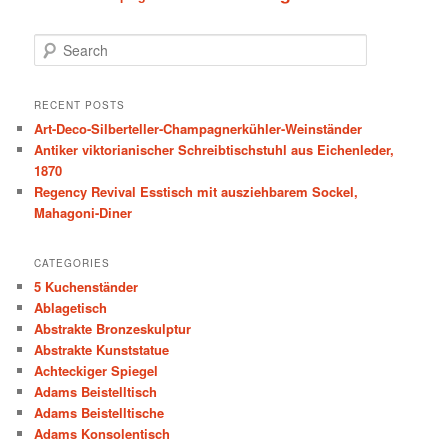
S
e
a
r
RECENT POSTS
c
Art-Deco-Silberteller-Champagnerkühler-Weinständer
h
Antiker viktorianischer Schreibtischstuhl aus Eichenleder,
1870
Regency Revival Esstisch mit ausziehbarem Sockel,
Mahagoni-Diner
CATEGORIES
5 Kuchenständer
Ablagetisch
Abstrakte Bronzeskulptur
Abstrakte Kunststatue
Achteckiger Spiegel
Adams Beistelltisch
Adams Beistelltische
Adams Konsolentisch