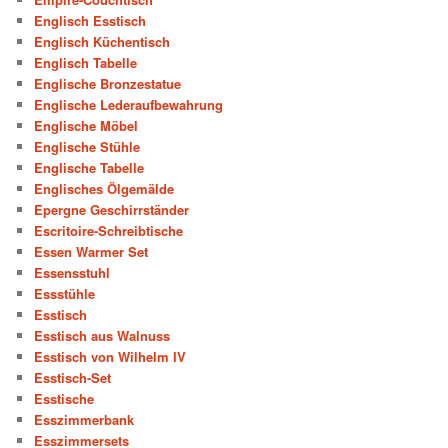
Englisch Esstisch
Englisch Küchentisch
Englisch Tabelle
Englische Bronzestatue
Englische Lederaufbewahrung
Englische Möbel
Englische Stühle
Englische Tabelle
Englisches Ölgemälde
Epergne Geschirrständer
Escritoire-Schreibtische
Essen Warmer Set
Essensstuhl
Essstühle
Esstisch
Esstisch aus Walnuss
Esstisch von Wilhelm IV
Esstisch-Set
Esstische
Esszimmerbank
Esszimmersets