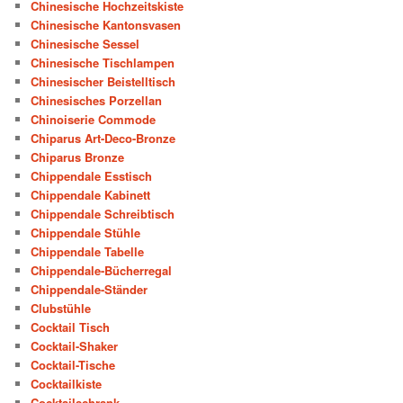
Chinesische Hochzeitskiste
Chinesische Kantonsvasen
Chinesische Sessel
Chinesische Tischlampen
Chinesischer Beistelltisch
Chinesisches Porzellan
Chinoiserie Commode
Chiparus Art-Deco-Bronze
Chiparus Bronze
Chippendale Esstisch
Chippendale Kabinett
Chippendale Schreibtisch
Chippendale Stühle
Chippendale Tabelle
Chippendale-Bücherregal
Chippendale-Ständer
Clubstühle
Cocktail Tisch
Cocktail-Shaker
Cocktail-Tische
Cocktailkiste
Cocktailschrank