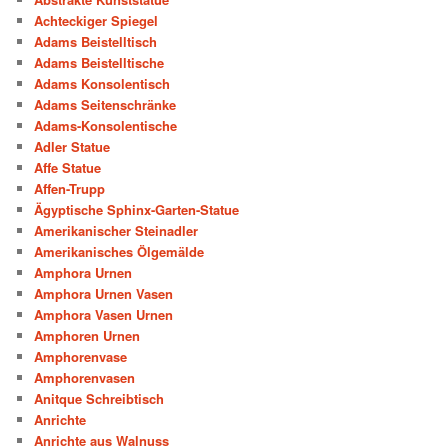
Achteckiger Spiegel
Adams Beistelltisch
Adams Beistelltische
Adams Konsolentisch
Adams Seitenschränke
Adams-Konsolentische
Adler Statue
Affe Statue
Affen-Trupp
Ägyptische Sphinx-Garten-Statue
Amerikanischer Steinadler
Amerikanisches Ölgemälde
Amphora Urnen
Amphora Urnen Vasen
Amphora Vasen Urnen
Amphoren Urnen
Amphorenvase
Amphorenvasen
Anitque Schreibtisch
Anrichte
Anrichte aus Walnuss