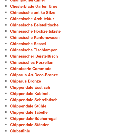
Chesterblade Garten Urne
Chinesische antike Sitze
Chinesische Architektur
Chinesische Beistelltische
Chinesische Hochzeitskiste
Chinesische Kantonsvasen
Chinesische Sessel
Chinesische Tischlampen
Chinesischer Beistelltisch
Chinesisches Porzellan
Chinoiserie Commode
Chiparus Art-Deco-Bronze
Chiparus Bronze
Chippendale Esstisch
Chippendale Kabinett
Chippendale Schreibtisch
Chippendale Stühle
Chippendale Tabelle
Chippendale-Bücherregal
Chippendale-Ständer
Clubstühle