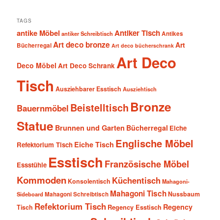
TAGS
antike Möbel
Antiker Tisch
antiker Schreibtisch
Antikes
Art deco bronze
Art
Bücherregal
Art deco bücherschrank
Art Deco
Deco Möbel
Art Deco Schrank
Tisch
Ausziehbarer Esstisch
Ausziehtisch
Bronze
Beistelltisch
Bauernmöbel
Statue
Brunnen und Garten
Bücherregal
Eiche
Englische Möbel
Eiche Tisch
Refektorium Tisch
Esstisch
Französische Möbel
Essstühle
Kommoden
Küchentisch
Konsolentisch
Mahagoni-
Mahagoni Tisch
Nussbaum
Sideboard
Mahagoni Schreibtisch
Refektorium Tisch
Regency
Tisch
Regency Esstisch