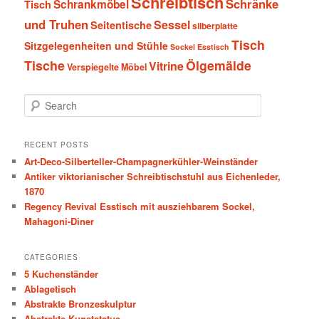
Schreibtisch
Schränke
Schrankmöbel
Tisch
und Truhen
Sessel
Seitentische
silberplatte
Tisch
Sitzgelegenheiten und Stühle
Sockel Esstisch
Tische
Ölgemälde
Vitrine
Verspiegelte Möbel
S
e
a
r
RECENT POSTS
c
Art-Deco-Silberteller-Champagnerkühler-Weinständer
h
Antiker viktorianischer Schreibtischstuhl aus Eichenleder,
1870
Regency Revival Esstisch mit ausziehbarem Sockel,
Mahagoni-Diner
CATEGORIES
5 Kuchenständer
Ablagetisch
Abstrakte Bronzeskulptur
Abstrakte Kunststatue