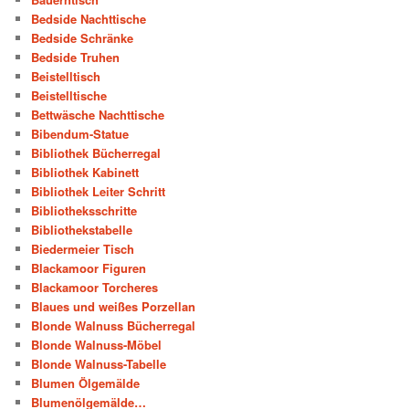
Bedside Nachttische
Bedside Schränke
Bedside Truhen
Beistelltisch
Beistelltische
Bettwäsche Nachttische
Bibendum-Statue
Bibliothek Bücherregal
Bibliothek Kabinett
Bibliothek Leiter Schritt
Bibliotheksschritte
Bibliothekstabelle
Biedermeier Tisch
Blackamoor Figuren
Blackamoor Torcheres
Blaues und weißes Porzellan
Blonde Walnuss Bücherregal
Blonde Walnuss-Möbel
Blonde Walnuss-Tabelle
Blumen Ölgemälde
Blumenölgemälde…