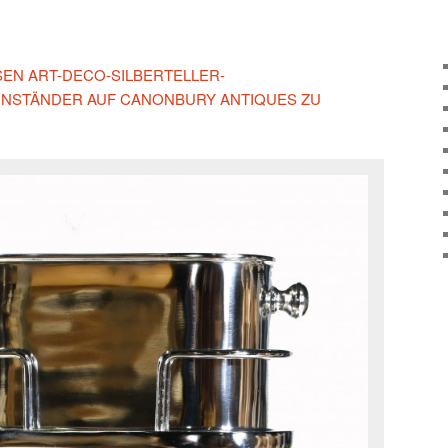
ESEN ART-DECO-SILBERTELLER-
NSTÄNDER AUF CANONBURY ANTIQUES ZU