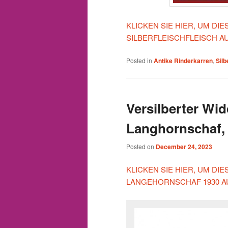
KLICKEN SIE HIER, UM D
SILBERFLEISCHFLEISCH A
Posted in
Antike Rinderkarren
,
Silb
Versilberter Wid
Langhornschaf,
Posted on
December 24, 2023
KLICKEN SIE HIER, UM DI
LANGEHORNSCHAF 1930 A