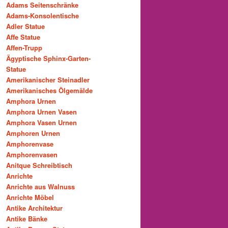
Adams Seitenschränke
Adams-Konsolentische
Adler Statue
Affe Statue
Affen-Trupp
Ägyptische Sphinx-Garten-
Statue
Amerikanischer Steinadler
Amerikanisches Ölgemälde
Amphora Urnen
Amphora Urnen Vasen
Amphora Vasen Urnen
Amphoren Urnen
Amphorenvase
Amphorenvasen
Anitque Schreibtisch
Anrichte
Anrichte aus Walnuss
Anrichte Möbel
Antike Architektur
Antike Bänke