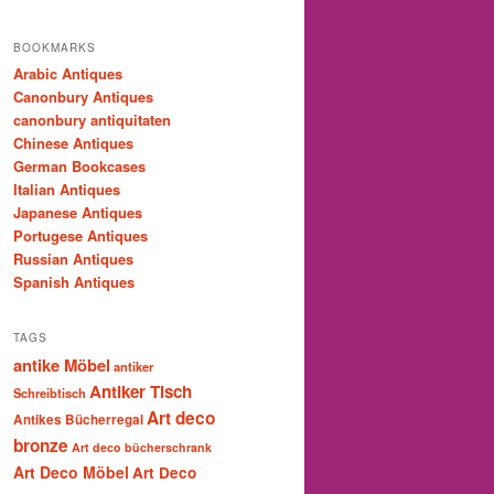
BOOKMARKS
Arabic Antiques
Canonbury Antiques
canonbury antiquitaten
Chinese Antiques
German Bookcases
Italian Antiques
Japanese Antiques
Portugese Antiques
Russian Antiques
Spanish Antiques
TAGS
antike Möbel
antiker
Antiker Tisch
Schreibtisch
Art deco
Antikes Bücherregal
bronze
Art deco bücherschrank
Art Deco Möbel
Art Deco