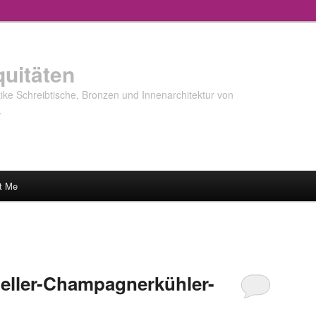
quitäten
ke Schreibtische, Bronzen und Innenarchitektur von
…
t Me
teller-Champagnerkühler-