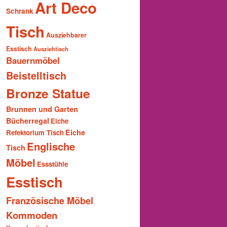
Art Deco
Schrank
Tisch
Ausziehbarer
Esstisch
Ausziehtisch
Bauernmöbel
Beistelltisch
Bronze Statue
Brunnen und Garten
Bücherregal
Eiche
Eiche
Refektorium Tisch
Englische
Tisch
Möbel
Essstühle
Esstisch
Französische Möbel
Kommoden