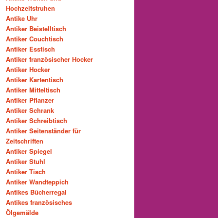
Hochzeitstruhen
Antike Uhr
Antiker Beistelltisch
Antiker Couchtisch
Antiker Esstisch
Antiker französischer Hocker
Antiker Hocker
Antiker Kartentisch
Antiker Mitteltisch
Antiker Pflanzer
Antiker Schrank
Antiker Schreibtisch
Antiker Seitenständer für
Zeitschriften
Antiker Spiegel
Antiker Stuhl
Antiker Tisch
Antiker Wandteppich
Antikes Bücherregal
Antikes französisches
Ölgemälde