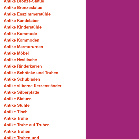
Antike Bronze-Statue
Antike Bronzestatue
Antike Esszimmerstühle
Antike Kandelaber
Antike Kinderstühle
Antike Kommode
Antike Kommoden
Antike Marmorurnen
Antike Möbel
Antike Nesttische
Antike Rinderkarren
Antike Schränke und Truhen
Antike Schubladen
Antike silberne Kerzenständer
Antike Silberplatte
Antike Statuen
Antike Stühle
Antike Tisch
Antike Truhe
Antike Truhe auf Truhen
Antike Truhen
Antike Truhen und