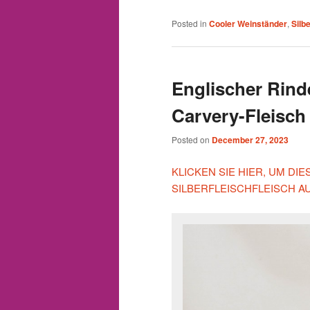
Posted in
Cooler Weinständer
,
Silb
Englischer Rind
Carvery-Fleisch
Posted on
December 27, 2023
KLICKEN SIE HIER, UM D
SILBERFLEISCHFLEISCH A