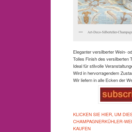
Art-Deco-Silberteller-Champagne
Eleganter versilberter Wein- 
Tolles Finish des versilberten T
Ideal für stilvolle Veranstaltu
Wird in hervorragendem Zustan
Wir liefern in alle Ecken der W
KLICKEN SIE HIER, UM DI
CHAMPAGNERKÜHLER-WEI
KAUFEN