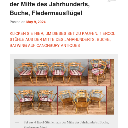
der Mitte des Jahrhunderts,
Buche, Fledermausflügel
Posted on
May 9, 2024
KLICKEN SIE HIER, UM DIESES SET ZU KAUFEN. 4 ERCOL-
STÜHLE AUS DER MITTE DES JAHRHUNDERTS, BUCHE,
BATWING AUF CANONBURY ANTIQUES
Set aus 4 Ercol-Stühlen aus der Mitte des Jahrhunderts, Buche,
Fledermausflügel