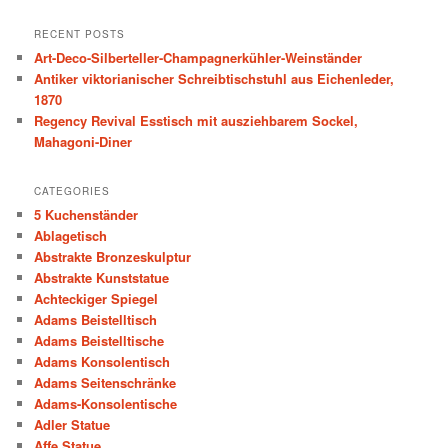
a
r
RECENT POSTS
c
Art-Deco-Silberteller-Champagnerkühler-Weinständer
h
Antiker viktorianischer Schreibtischstuhl aus Eichenleder,
1870
Regency Revival Esstisch mit ausziehbarem Sockel,
Mahagoni-Diner
CATEGORIES
5 Kuchenständer
Ablagetisch
Abstrakte Bronzeskulptur
Abstrakte Kunststatue
Achteckiger Spiegel
Adams Beistelltisch
Adams Beistelltische
Adams Konsolentisch
Adams Seitenschränke
Adams-Konsolentische
Adler Statue
Affe Statue