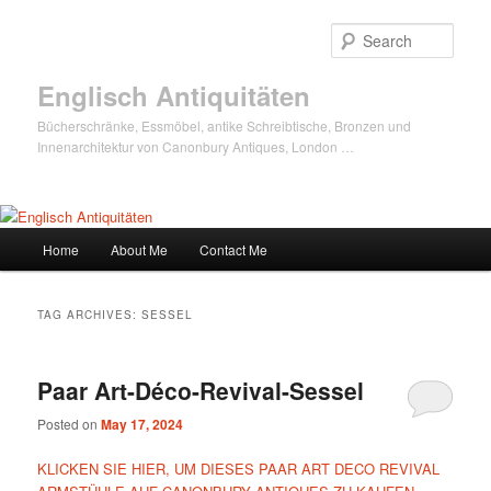
Sear
Englisch Antiquitäten
Bücherschränke, Essmöbel, antike Schreibtische, Bronzen und
Innenarchitektur von Canonbury Antiques, London …
Main
Home
About Me
Contact Me
Skip
Skip
menu
to
to
TAG ARCHIVES:
SESSEL
primary
secondary
Paar Art-Déco-Revival-Sessel
content
content
Posted on
May 17, 2024
KLICKEN SIE HIER, UM DIESES PAAR ART DECO REVIVAL