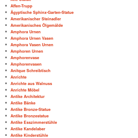
Affen-Trupp
Ägyptische Sphinx-Garten-Statue
Amerikanischer Steinadler
Amerikanisches Ölgemälde
Amphora Urnen
Amphora Urnen Vasen
Amphora Vasen Urnen
Amphoren Urnen
Amphorenvase
Amphorenvasen
Anitque Schreibtisch
Anrichte
Anrichte aus Walnuss
Anrichte Möbel
Antike Architektur
Antike Bänke
Antike Bronze-Statue
Antike Bronzestatue
Antike Esszimmerstühle
Antike Kandelaber
Antike Kinderstühle