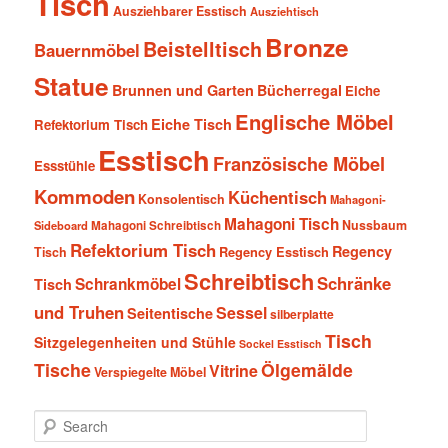
Tisch
Ausziehbarer Esstisch
Ausziehtisch
Bronze
Beistelltisch
Bauernmöbel
Statue
Brunnen und Garten
Bücherregal
Eiche
Englische Möbel
Eiche Tisch
Refektorium Tisch
Esstisch
Französische Möbel
Essstühle
Kommoden
Küchentisch
Konsolentisch
Mahagoni-
Mahagoni Tisch
Nussbaum
Sideboard
Mahagoni Schreibtisch
Refektorium Tisch
Regency
Tisch
Regency Esstisch
Schreibtisch
Schränke
Schrankmöbel
Tisch
und Truhen
Sessel
Seitentische
silberplatte
Tisch
Sitzgelegenheiten und Stühle
Sockel Esstisch
Tische
Ölgemälde
Vitrine
Verspiegelte Möbel
S
e