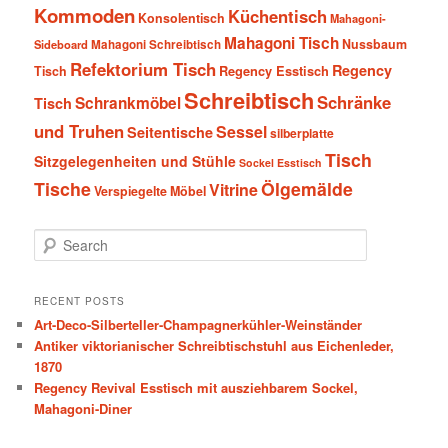
Kommoden
Küchentisch
Konsolentisch
Mahagoni-
Mahagoni Tisch
Nussbaum
Sideboard
Mahagoni Schreibtisch
Refektorium Tisch
Regency
Tisch
Regency Esstisch
Schreibtisch
Schränke
Schrankmöbel
Tisch
und Truhen
Sessel
Seitentische
silberplatte
Tisch
Sitzgelegenheiten und Stühle
Sockel Esstisch
Tische
Ölgemälde
Vitrine
Verspiegelte Möbel
S
e
a
r
RECENT POSTS
c
Art-Deco-Silberteller-Champagnerkühler-Weinständer
h
Antiker viktorianischer Schreibtischstuhl aus Eichenleder,
1870
Regency Revival Esstisch mit ausziehbarem Sockel,
Mahagoni-Diner