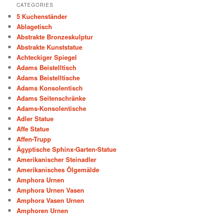
CATEGORIES
5 Kuchenständer
Ablagetisch
Abstrakte Bronzeskulptur
Abstrakte Kunststatue
Achteckiger Spiegel
Adams Beistelltisch
Adams Beistelltische
Adams Konsolentisch
Adams Seitenschränke
Adams-Konsolentische
Adler Statue
Affe Statue
Affen-Trupp
Ägyptische Sphinx-Garten-Statue
Amerikanischer Steinadler
Amerikanisches Ölgemälde
Amphora Urnen
Amphora Urnen Vasen
Amphora Vasen Urnen
Amphoren Urnen