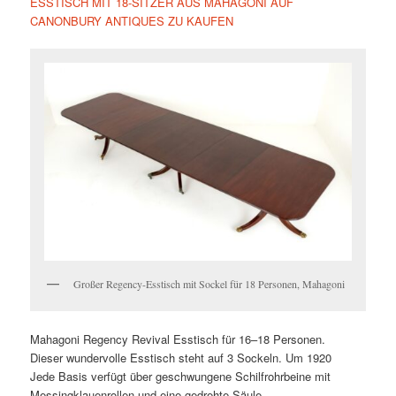
ESSTISCH MIT 18-SITZER AUS MAHAGONI AUF
CANONBURY ANTIQUES ZU KAUFEN
Großer Regency-Esstisch mit Sockel für 18 Personen, Mahagoni
Mahagoni Regency Revival Esstisch für 16–18 Personen.
Dieser wundervolle Esstisch steht auf 3 Sockeln. Um 1920
Jede Basis verfügt über geschwungene Schilfrohrbeine mit
Messingklauenrollen und eine gedrehte Säule.