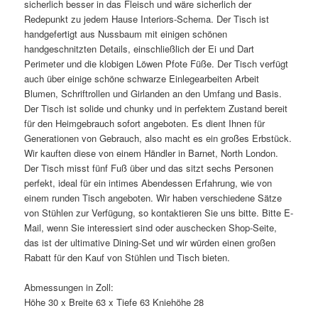
sicherlich besser in das Fleisch und wäre sicherlich der
Redepunkt zu jedem Hause Interiors-Schema. Der Tisch ist
handgefertigt aus Nussbaum mit einigen schönen
handgeschnitzten Details, einschließlich der Ei und Dart
Perimeter und die klobigen Löwen Pfote Füße. Der Tisch verfügt
auch über einige schöne schwarze Einlegearbeiten Arbeit
Blumen, Schriftrollen und Girlanden an den Umfang und Basis.
Der Tisch ist solide und chunky und in perfektem Zustand bereit
für den Heimgebrauch sofort angeboten. Es dient Ihnen für
Generationen von Gebrauch, also macht es ein großes Erbstück.
Wir kauften diese von einem Händler in Barnet, North London.
Der Tisch misst fünf Fuß über und das sitzt sechs Personen
perfekt, ideal für ein intimes Abendessen Erfahrung, wie von
einem runden Tisch angeboten. Wir haben verschiedene Sätze
von Stühlen zur Verfügung, so kontaktieren Sie uns bitte. Bitte E-
Mail, wenn Sie interessiert sind oder auschecken Shop-Seite,
das ist der ultimative Dining-Set und wir würden einen großen
Rabatt für den Kauf von Stühlen und Tisch bieten.
Abmessungen in Zoll:
Höhe 30 x Breite 63 x Tiefe 63 Kniehöhe 28