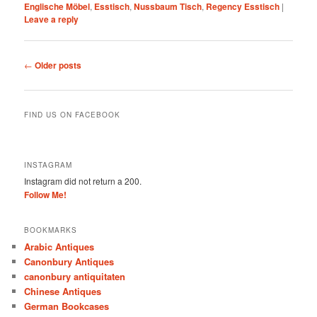
Englische Möbel
,
Esstisch
,
Nussbaum Tisch
,
Regency Esstisch
|
Leave a reply
Post
←
Older posts
navigation
FIND US ON FACEBOOK
INSTAGRAM
Instagram did not return a 200.
Follow Me!
BOOKMARKS
Arabic Antiques
Canonbury Antiques
canonbury antiquitaten
Chinese Antiques
German Bookcases