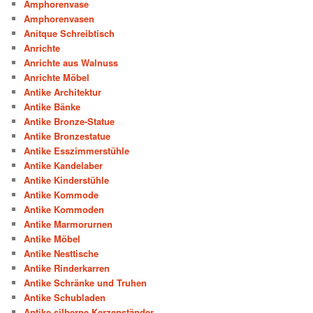
Amphorenvase
Amphorenvasen
Anitque Schreibtisch
Anrichte
Anrichte aus Walnuss
Anrichte Möbel
Antike Architektur
Antike Bänke
Antike Bronze-Statue
Antike Bronzestatue
Antike Esszimmerstühle
Antike Kandelaber
Antike Kinderstühle
Antike Kommode
Antike Kommoden
Antike Marmorurnen
Antike Möbel
Antike Nesttische
Antike Rinderkarren
Antike Schränke und Truhen
Antike Schubladen
Antike silberne Kerzenständer