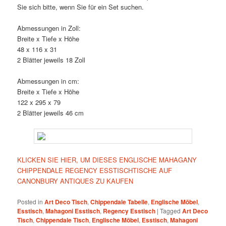
Sie sich bitte, wenn Sie für ein Set suchen.
Abmessungen in Zoll:
Breite x Tiefe x Höhe
48 x 116 x 31
2 Blätter jeweils 18 Zoll
Abmessungen in cm:
Breite x Tiefe x Höhe
122 x 295 x 79
2 Blätter jeweils 46 cm
KLICKEN SIE HIER, UM DIESES ENGLISCHE MAHAGANY
CHIPPENDALE REGENCY ESSTISCHTISCHE AUF
CANONBURY ANTIQUES ZU KAUFEN
Posted in
Art Deco Tisch
,
Chippendale Tabelle
,
Englische Möbel
,
Esstisch
,
Mahagoni Esstisch
,
Regency Esstisch
|
Tagged
Art Deco
Tisch
,
Chippendale Tisch
,
Englische Möbel
,
Esstisch
,
Mahagoni