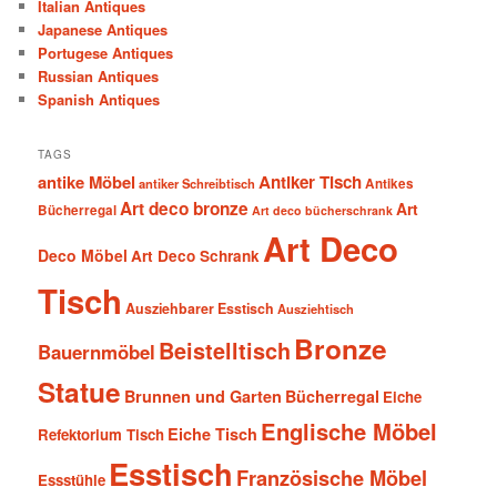
Italian Antiques
Japanese Antiques
Portugese Antiques
Russian Antiques
Spanish Antiques
TAGS
antike Möbel
Antiker Tisch
antiker Schreibtisch
Antikes
Art deco bronze
Art
Bücherregal
Art deco bücherschrank
Art Deco
Deco Möbel
Art Deco Schrank
Tisch
Ausziehbarer Esstisch
Ausziehtisch
Bronze
Beistelltisch
Bauernmöbel
Statue
Brunnen und Garten
Bücherregal
Eiche
Englische Möbel
Eiche Tisch
Refektorium Tisch
Esstisch
Französische Möbel
Essstühle