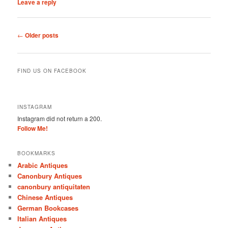
Leave a reply
Post
←
Older posts
navigation
FIND US ON FACEBOOK
INSTAGRAM
Instagram did not return a 200.
Follow Me!
BOOKMARKS
Arabic Antiques
Canonbury Antiques
canonbury antiquitaten
Chinese Antiques
German Bookcases
Italian Antiques