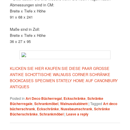
Abmessungen sind in CM:
Breite x Tiefe x Höhe
91 x 68 x 241
Maße sind in Zoll:
Breite x Tiefe x Höhe
36 x 27 x 95
KLICKEN SIE HIER KAUFEN SIE DIESE PAAR GROSSE
ANTIKE SCHOTTISCHE WALNUSS CORNER SCHRÄNKE
BOOKCASES SPECIMEN STATELY HOME AUF CANONBURY
ANTIQUES
Posted in
Art Deco Bücherregal
,
Eckschränke
,
Schränke
Bücherregale
,
Schrankmöbel
,
Walnusskabinett
|
Tagged
Art deco
bücherschrank
,
Eckschränke
,
Nussbaumschrank
,
Schränke
Bücherschränke
,
Schrankmöbel
|
Leave a reply