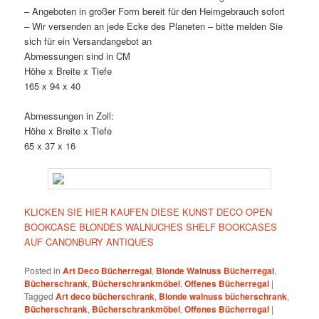
– Angeboten in großer Form bereit für den Heimgebrauch sofort
– Wir versenden an jede Ecke des Planeten – bitte melden Sie
sich für ein Versandangebot an
Abmessungen sind in CM
Höhe x Breite x Tiefe
165 x 94 x 40
Abmessungen in Zoll:
Höhe x Breite x Tiefe
65 x 37 x 16
KLICKEN SIE HIER KAUFEN DIESE KUNST DECO OPEN
BOOKCASE BLONDES WALNUCHES SHELF BOOKCASES
AUF CANONBURY ANTIQUES
Posted in
Art Deco Bücherregal
,
Blonde Walnuss Bücherregal
,
Bücherschrank
,
Bücherschrankmöbel
,
Offenes Bücherregal
|
Tagged
Art deco bücherschrank
,
Blonde walnuss bücherschrank
,
Bücherschrank
,
Bücherschrankmöbel
,
Offenes Bücherregal
|