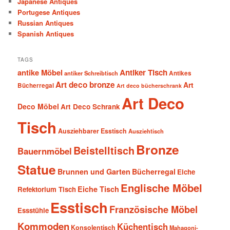
Japanese Antiques
Portugese Antiques
Russian Antiques
Spanish Antiques
TAGS
antike Möbel
Antiker Tisch
antiker Schreibtisch
Antikes
Art deco bronze
Art
Bücherregal
Art deco bücherschrank
Art Deco
Deco Möbel
Art Deco Schrank
Tisch
Ausziehbarer Esstisch
Ausziehtisch
Bronze
Beistelltisch
Bauernmöbel
Statue
Brunnen und Garten
Bücherregal
Eiche
Englische Möbel
Eiche Tisch
Refektorium Tisch
Esstisch
Französische Möbel
Essstühle
Kommoden
Küchentisch
Konsolentisch
Mahagoni-