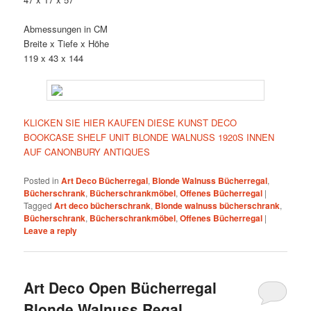
Abmessungen in CM
Breite x Tiefe x Höhe
119 x 43 x 144
KLICKEN SIE HIER KAUFEN DIESE KUNST DECO
BOOKCASE SHELF UNIT BLONDE WALNUSS 1920S INNEN
AUF CANONBURY ANTIQUES
Posted in
Art Deco Bücherregal
,
Blonde Walnuss Bücherregal
,
Bücherschrank
,
Bücherschrankmöbel
,
Offenes Bücherregal
|
Tagged
Art deco bücherschrank
,
Blonde walnuss bücherschrank
,
Bücherschrank
,
Bücherschrankmöbel
,
Offenes Bücherregal
|
Leave a reply
Art Deco Open Bücherregal
Blonde Walnuss Regal