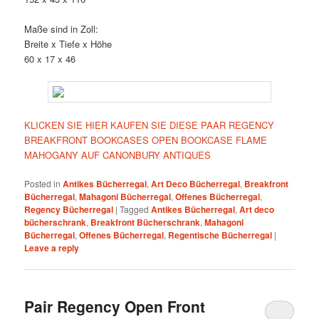
Maße sind in Zoll:
Breite x Tiefe x Höhe
60 x 17 x 46
KLICKEN SIE HIER KAUFEN SIE DIESE PAAR REGENCY
BREAKFRONT BOOKCASES OPEN BOOKCASE FLAME
MAHOGANY AUF CANONBURY ANTIQUES
Posted in
Antikes Bücherregal
,
Art Deco Bücherregal
,
Breakfront
Bücherregal
,
Mahagoni Bücherregal
,
Offenes Bücherregal
,
Regency Bücherregal
|
Tagged
Antikes Bücherregal
,
Art deco
bücherschrank
,
Breakfront Bücherschrank
,
Mahagoni
Bücherregal
,
Offenes Bücherregal
,
Regentische Bücherregal
|
Leave a reply
Pair Regency Open Front