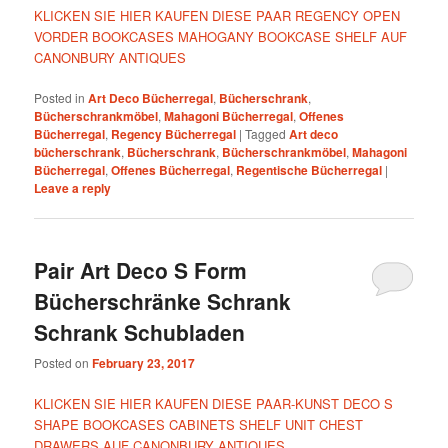
KLICKEN SIE HIER KAUFEN DIESE PAAR REGENCY OPEN
VORDER BOOKCASES MAHOGANY BOOKCASE SHELF AUF
CANONBURY ANTIQUES
Posted in
Art Deco Bücherregal
,
Bücherschrank
,
Bücherschrankmöbel
,
Mahagoni Bücherregal
,
Offenes
Bücherregal
,
Regency Bücherregal
|
Tagged
Art deco
bücherschrank
,
Bücherschrank
,
Bücherschrankmöbel
,
Mahagoni
Bücherregal
,
Offenes Bücherregal
,
Regentische Bücherregal
|
Leave a reply
Pair Art Deco S Form
Bücherschränke Schrank
Schrank Schubladen
Posted on
February 23, 2017
KLICKEN SIE HIER KAUFEN DIESE PAAR-KUNST DECO S
SHAPE BOOKCASES CABINETS SHELF UNIT CHEST
DRAWERS AUF CANONBURY ANTIQUES