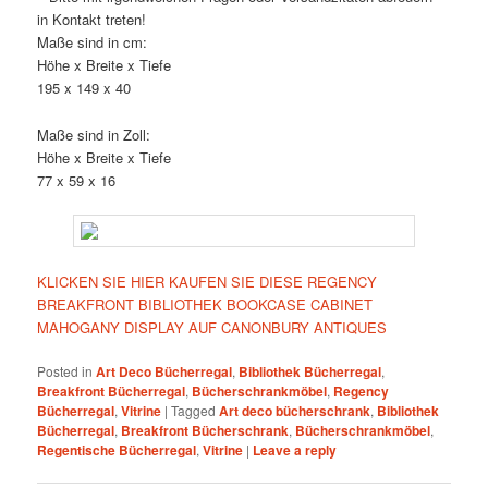
in Kontakt treten!
Maße sind in cm:
Höhe x Breite x Tiefe
195 x 149 x 40
Maße sind in Zoll:
Höhe x Breite x Tiefe
77 x 59 x 16
KLICKEN SIE HIER KAUFEN SIE DIESE REGENCY
BREAKFRONT BIBLIOTHEK BOOKCASE CABINET
MAHOGANY DISPLAY AUF CANONBURY ANTIQUES
Posted in
Art Deco Bücherregal
,
Bibliothek Bücherregal
,
Breakfront Bücherregal
,
Bücherschrankmöbel
,
Regency
Bücherregal
,
Vitrine
|
Tagged
Art deco bücherschrank
,
Bibliothek
Bücherregal
,
Breakfront Bücherschrank
,
Bücherschrankmöbel
,
Regentische Bücherregal
,
Vitrine
|
Leave a reply